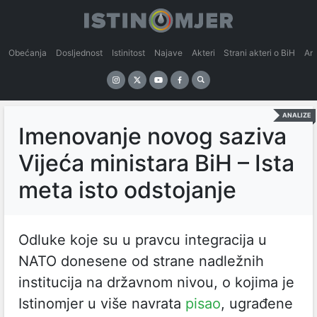
Obećanja
Dosljednost
Istinitost
Najave
Akteri
Strani akteri o BiH
An
ANALIZE
Imenovanje novog saziva
Vijeća ministara BiH – Ista
meta isto odstojanje
Odluke koje su u pravcu integracija u
NATO donesene od strane nadležnih
institucija na državnom nivou, o kojima je
Istinomjer u više navrata
pisao
, ugrađene