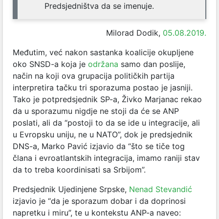
Predsjedništva da se imenuje.
Milorad Dodik,
05.08.2019.
Međutim, već nakon sastanka koalicije okupljene
oko SNSD-a koja je
održana
samo dan poslije,
način na koji ova grupacija političkih partija
interpretira tačku tri sporazuma postao je jasniji.
Tako je potpredsjednik SP-a, Živko Marjanac rekao
da u sporazumu nigdje ne stoji da će se ANP
poslati, ali da “postoji to da se ide u integracije, ali
u Evropsku uniju, ne u NATO”, dok je predsjednik
DNS-a, Marko Pavić izjavio da “što se tiče tog
člana i evroatlantskih integracija, imamo raniji stav
da to treba koordinisati sa Srbijom”.
Predsjednik Ujedinjene Srpske,
Nenad Stevandić
izjavio je “da je sporazum dobar i da doprinosi
napretku i miru”, te u kontekstu ANP-a naveo: