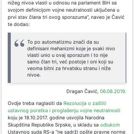
nižeg nivoa vlasti u odnosu na parlament BiH sa
svojom definicijom vojne neutralnosti uključena u
prvi stav člana tri ovog sporazuma”, naveo je Čavić
te dodao:
To po automatizmu znači da su
definisani mehanizmi koje je svaki nivo
vlasti unio u ovaj sporazum i to nije
samo član tri, već postoje i oni koji su
veoma bitni za hrvatsku stranu i niže
nivoe.
Dragan Čavić,
06.08.2019.
Ovdje treba naglasiti da
Rezolucija o zaštiti
ustavnog poretka i proglašenju vojne neutralnosti
koju je 18.10.2017. godine usvojila Narodna
Skupština Republike Srpske, u skladu sa
odlukom
Ustavnog suda RS-a “ne sadrži opšte pravne norme