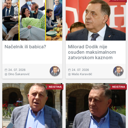
Načelnik ili babica?
Milorad Dodik nije
osuđen maksimalnom
zatvorskom kaznom
24. 07. 2026
24. 07. 2026
Dino Šakanović
Mašo Karavdić
NEISTINA
NEISTINA