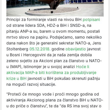
Principi za formiranje vlasti na nivou BiH
potpisani
od strane lidera SDA, HDZ-a BiH i SNSD-a, na
pitanju ANP-a su, barem u ovom momentu, postali
mrtvo slovo na papiru. Podsjećamo, samo nekoliko
dana nakon što je generalni sekretar NATO-a, Jens
Stoltenberg
05.12.2018.
godine
obavijestio
javnost
u Bosni i Hercegovini da je naša zemlja dobila
zeleno svjetlo za Akcioni plan za članstvo u NATO-
u (MAP), Istinomjer je u svojoj analizi
Hoće li
aktivacija MAP-a biti korištena za produbljivanje
krize u BiH
javnosti u BiH pokušao skrenuti pažnju
na mogući razvoj situacije.
“Proteći će mnogo vode i proći mnogo godina od
aktiviranja Akcionog plana za članstvo BiH u NATO-
u do priče o članstvu”, te da “da RS ima svoj stav o