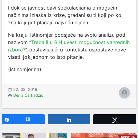
I dok se javnost bavi špekulacijama o mogućim
načinima izlaska iz krize, građani su ti koji po ko
zna koji put plaćaju najveću cijenu.
Na kraju, Istinomjer podsjeća na svoju analizu pod
nazivom “
Treba li u BiH uvesti mogućnost vanrednih
izbora?
”, postavljajući u kontekstu uspostave nove
vlasti, još jednom to isto pitanje.
(Istinomjer.ba)
22. 08. 2019
Denis Čarkadžić
Share
18
Share
Tweet
NEISTINA