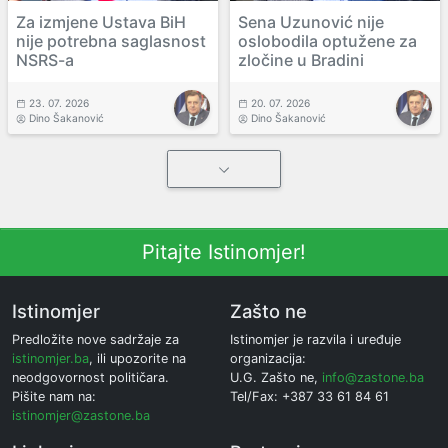
Za izmjene Ustava BiH
Sena Uzunović nije
nije potrebna saglasnost
oslobodila optužene za
NSRS-a
zločine u Bradini
23. 07. 2026
20. 07. 2026
Dino Šakanović
Dino Šakanović
Pitajte Istinomjer!
Istinomjer
Zašto ne
Predložite nove sadržaje za
Istinomjer je razvila i uređuje
istinomjer.ba
, ili upozorite na
organizacija:
neodgovornost političara.
U.G. Zašto ne,
info@zastone.ba
Pišite nam na:
Tel/Fax: +387 33 61 84 61
istinomjer@zastone.ba