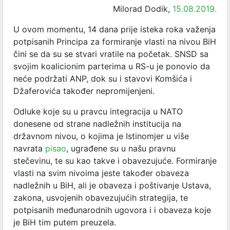
Milorad Dodik,
15.08.2019.
U ovom momentu, 14 dana prije isteka roka važenja
potpisanih Principa za formiranje vlasti na nivou BiH
čini se da su se stvari vratile na početak. SNSD sa
svojim koalicionim parterima u RS-u je ponovio da
neće podržati ANP, dok su i stavovi Komšića i
Džaferovića također nepromijenjeni.
Odluke koje su u pravcu integracija u NATO
donesene od strane nadležnih institucija na
državnom nivou, o kojima je Istinomjer u više
navrata
pisao
, ugrađene su u našu pravnu
stečevinu, te su kao takve i obavezujuće. Formiranje
vlasti na svim nivoima jeste također obaveza
nadležnih u BiH, ali je obaveza i poštivanje Ustava,
zakona, usvojenih obavezujućih strategija, te
potpisanih međunarodnih ugovora i i obaveza koje
je BiH tim putem preuzela.