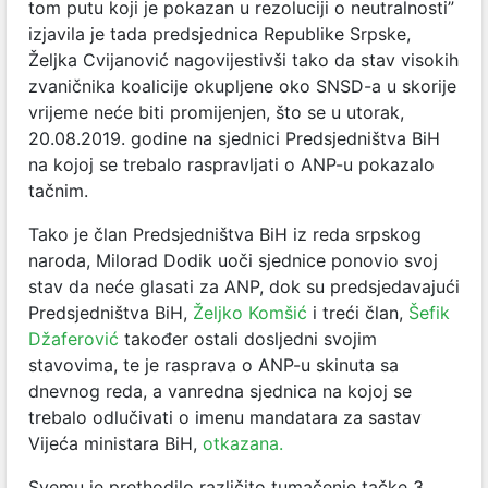
tom putu koji je pokazan u rezoluciji o neutralnosti”
izjavila je tada predsjednica Republike Srpske,
Željka Cvijanović nagovijestivši tako da stav visokih
zvaničnika koalicije okupljene oko SNSD-a u skorije
vrijeme neće biti promijenjen, što se u utorak,
20.08.2019. godine na sjednici Predsjedništva BiH
na kojoj se trebalo raspravljati o ANP-u pokazalo
tačnim.
Tako je član Predsjedništva BiH iz reda srpskog
naroda, Milorad Dodik uoči sjednice ponovio svoj
stav da neće glasati za ANP, dok su predsjedavajući
Predsjedništva BiH,
Željko Komšić
i treći član,
Šefik
Džaferović
također ostali dosljedni svojim
stavovima, te je rasprava o ANP-u skinuta sa
dnevnog reda, a vanredna sjednica na kojoj se
trebalo odlučivati o imenu mandatara za sastav
Vijeća ministara BiH,
otkazana.
Svemu je prethodilo različito tumačenje tačke 3.