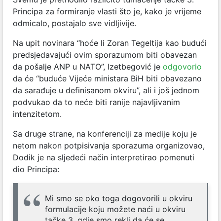
Principa za formiranje vlasti što je, kako je vrijeme
odmicalo, postajalo sve vidljivije.
Na upit novinara “hoće li Zoran Tegeltija kao budući
predsjedavajući ovim sporazumom biti obavezan
da pošalje ANP u NATO”, Izetbegović je
odgovorio
da će “buduće Vijeće ministara BiH biti obavezano
da sarađuje u definisanom okviru”, ali i još jednom
podvukao da to neće biti ranije najavljivanim
intenzitetom.
Sa druge strane, na konferenciji za medije koju je
netom nakon potpisivanja sporazuma organizovao,
Dodik je na sljedeći način interpretirao pomenuti
dio Principa:
Mi smo se oko toga dogovorili u okviru
formulacije koju možete naći u okviru
tačke 3. gdje smo rekli da će se