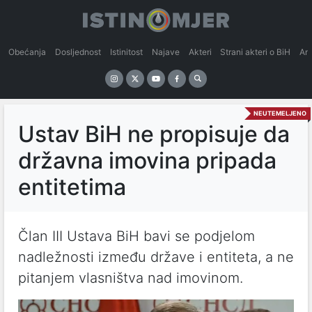
Obećanja
Dosljednost
Istinitost
Najave
Akteri
Strani akteri o BiH
An
NEUTEMELJENO
Ustav BiH ne propisuje da
državna imovina pripada
entitetima
Član III Ustava BiH bavi se podjelom
nadležnosti između države i entiteta, a ne
pitanjem vlasništva nad imovinom.