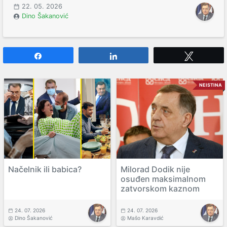
22. 05. 2026
Dino Šakanović
Share
Share
Tweet
NEISTINA
Načelnik ili babica?
Milorad Dodik nije
osuđen maksimalnom
zatvorskom kaznom
24. 07. 2026
24. 07. 2026
Dino Šakanović
Mašo Karavdić