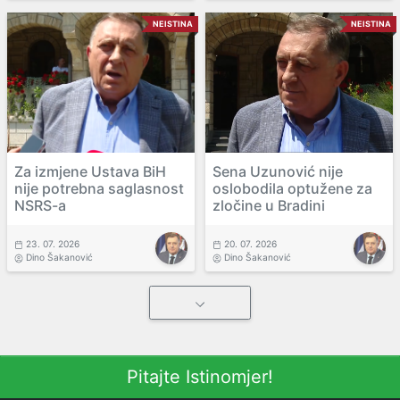
NEISTINA
NEISTINA
Za izmjene Ustava BiH
Sena Uzunović nije
nije potrebna saglasnost
oslobodila optužene za
NSRS-a
zločine u Bradini
23. 07. 2026
20. 07. 2026
Dino Šakanović
Dino Šakanović
Pitajte Istinomjer!