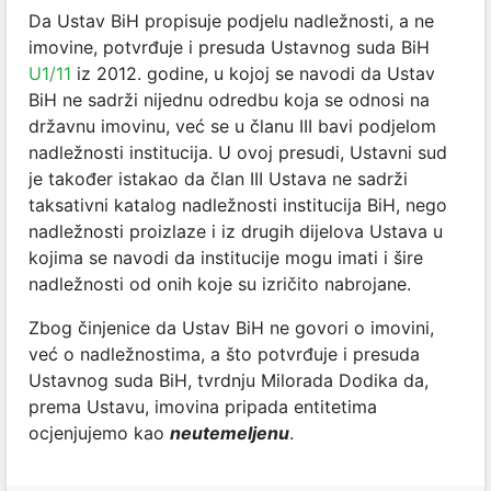
Da Ustav BiH propisuje podjelu nadležnosti, a ne
imovine, potvrđuje i presuda Ustavnog suda BiH
U1/11
iz 2012. godine, u kojoj se navodi da Ustav
BiH ne sadrži nijednu odredbu koja se odnosi na
državnu imovinu, već se u članu III bavi podjelom
nadležnosti institucija. U ovoj presudi, Ustavni sud
je također istakao da član III Ustava ne sadrži
taksativni katalog nadležnosti institucija BiH, nego
nadležnosti proizlaze i iz drugih dijelova Ustava u
kojima se navodi da institucije mogu imati i šire
nadležnosti od onih koje su izričito nabrojane.
Zbog činjenice da Ustav BiH ne govori o imovini,
već o nadležnostima, a što potvrđuje i presuda
Ustavnog suda BiH, tvrdnju Milorada Dodika da,
prema Ustavu, imovina pripada entitetima
ocjenjujemo kao
neutemeljenu
.