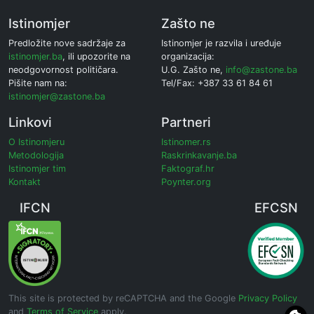
Istinomjer
Zašto ne
Predložite nove sadržaje za
Istinomjer je razvila i uređuje
istinomjer.ba
, ili upozorite na
organizacija:
neodgovornost političara.
U.G. Zašto ne,
info@zastone.ba
Pišite nam na:
Tel/Fax: +387 33 61 84 61
istinomjer@zastone.ba
Linkovi
Partneri
O Istinomjeru
Istinomer.rs
Metodologija
Raskrinkavanje.ba
Istinomjer tim
Faktograf.hr
Kontakt
Poynter.org
IFCN
EFCSN
This site is protected by reCAPTCHA and the Google
Privacy Policy
and
Terms of Service
apply.