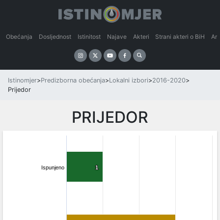
Obećanja
Dosljednost
Istinitost
Najave
Akteri
Strani akteri o BiH
An
Istinomjer
>
Predizborna obećanja
>
Lokalni izbori
>
2016-2020
>
Prijedor
PRIJEDOR
Ispunjeno
1
1