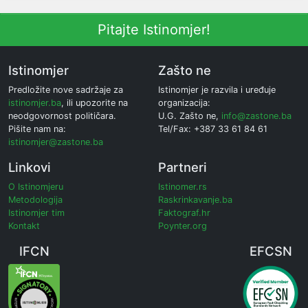
Pitajte Istinomjer!
Istinomjer
Zašto ne
Predložite nove sadržaje za
Istinomjer je razvila i uređuje
istinomjer.ba
, ili upozorite na
organizacija:
neodgovornost političara.
U.G. Zašto ne,
info@zastone.ba
Pišite nam na:
Tel/Fax: +387 33 61 84 61
istinomjer@zastone.ba
Linkovi
Partneri
O Istinomjeru
Istinomer.rs
Metodologija
Raskrinkavanje.ba
Istinomjer tim
Faktograf.hr
Kontakt
Poynter.org
IFCN
EFCSN