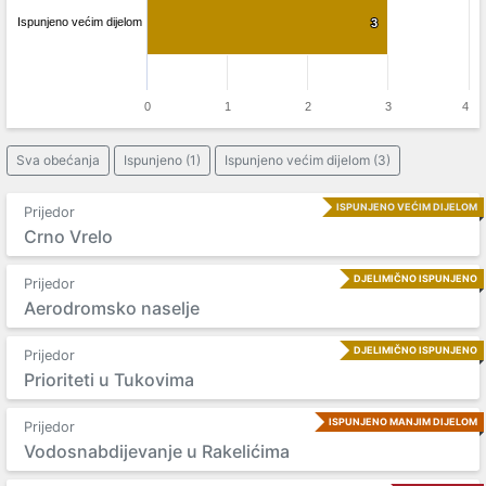
Ispunjeno većim dijelom
3
3
0
1
2
3
4
Sva obećanja
Ispunjeno (1)
Ispunjeno većim dijelom (3)
ISPUNJENO VEĆIM DIJELOM
Prijedor
Crno Vrelo
DJELIMIČNO ISPUNJENO
Prijedor
Aerodromsko naselje
DJELIMIČNO ISPUNJENO
Prijedor
Prioriteti u Tukovima
ISPUNJENO MANJIM DIJELOM
Prijedor
Vodosnabdijevanje u Rakelićima