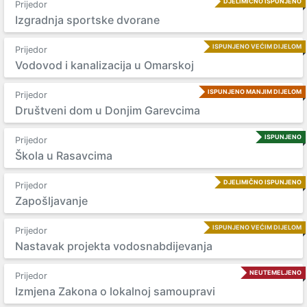
DJELIMIČNO ISPUNJENO
Prijedor
Izgradnja sportske dvorane
ISPUNJENO VEĆIM DIJELOM
Prijedor
Vodovod i kanalizacija u Omarskoj
ISPUNJENO MANJIM DIJELOM
Prijedor
Društveni dom u Donjim Garevcima
ISPUNJENO
Prijedor
Škola u Rasavcima
DJELIMIČNO ISPUNJENO
Prijedor
Zapošljavanje
ISPUNJENO VEĆIM DIJELOM
Prijedor
Nastavak projekta vodosnabdijevanja
NEUTEMELJENO
Prijedor
Izmjena Zakona o lokalnoj samoupravi