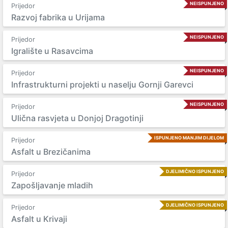
NEISPUNJENO
Prijedor
Razvoj fabrika u Urijama
NEISPUNJENO
Prijedor
Igralište u Rasavcima
NEISPUNJENO
Prijedor
Infrastrukturni projekti u naselju Gornji Garevci
NEISPUNJENO
Prijedor
Ulična rasvjeta u Donjoj Dragotinji
ISPUNJENO MANJIM DIJELOM
Prijedor
Asfalt u Brezičanima
DJELIMIČNO ISPUNJENO
Prijedor
Zapošljavanje mladih
DJELIMIČNO ISPUNJENO
Prijedor
Asfalt u Krivaji