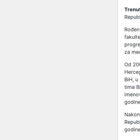
Trenut
Republ
Rođen 
fakult
progre
za međ
Od 200
Herceg
BiH, u
tima B
imenov
godine
Nakon 
Republ
godine