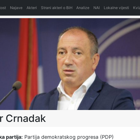
itost
Najave
Akteri
Strani akteri o BiH
Analize
NAI
Lokalne vijesti
Kvi
r Crnadak
ka partija:
Partija demokratskog progresa (PDP)