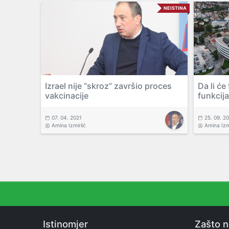
NEISTINA
Izrael nije “skroz” završio proces
Da li ć
vakcinacije
funkcija
07. 04. 2021
25. 09. 2
Amina Izmirlić
Amina Izm
Istinomjer
Zašto 