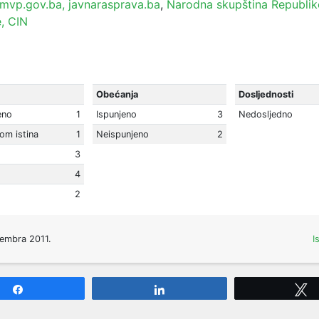
mvp.gov.ba,
javnarasprava.ba
,
Narodna skupština Republik
e,
CIN
Obećanja
Dosljednosti
eno
1
Ispunjeno
3
Nedosljedno
lom istina
1
Neispunjeno
2
3
4
2
tembra 2011.
I
Share
Share