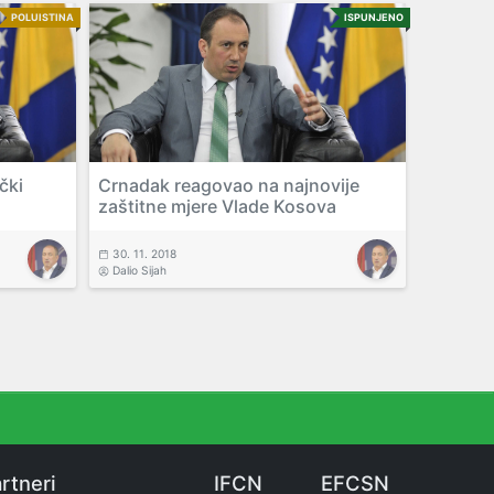
POLUISTINA
ISPUNJENO
čki
Crnadak reagovao na najnovije
zaštitne mjere Vlade Kosova
30. 11. 2018
Dalio Sijah
rtneri
IFCN
EFCSN