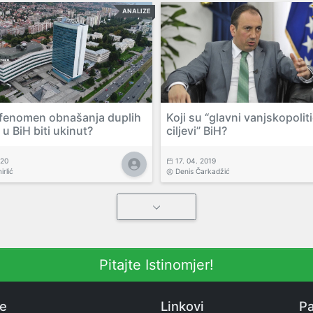
ANALIZE
e fenomen obnašanja duplih
Koji su “glavni vanjskopoliti
 u BiH biti ukinut?
ciljevi” BiH?
020
17. 04. 2019
irlić
Denis Čarkadžić
Pitajte Istinomjer!
ne
Linkovi
Pa