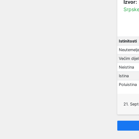
Izvor:
Srpsk
Istinitosti
Neutemelj
Većim dije
Neistina
Istina
Poluistina
21. Sep