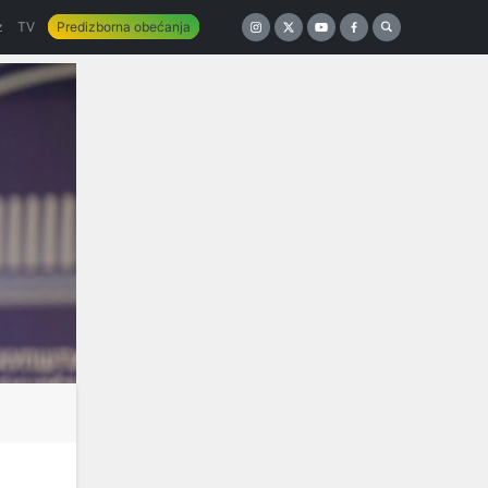
z
TV
Predizborna obećanja