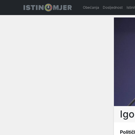
Obećanja
Dosljednost
Istin
Igo
Politič