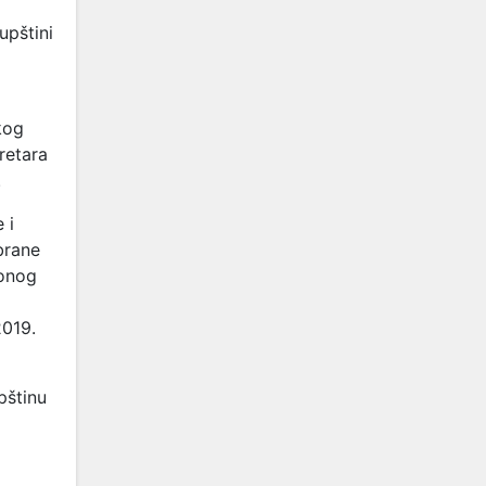
upštini
kog
retara
.
 i
brane
ionog
2019.
pštinu