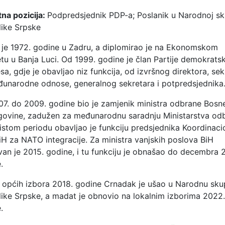
na pozicija:
Podpredsjednik PDP-a; Poslanik u Narodnoj sk
ike Srpske
je 1972. godine u Zadru, a diplomirao je na Ekonomskom
etu u Banja Luci. Od 1999. godine je član Partije demokrats
sa, gdje je obavljao niz funkcija, od izvršnog direktora, sek
unarodne odnose, generalnog sekretara i potpredsjednika
7. do 2009. godine bio je zamjenik ministra odbrane Bosne
ovine, zadužen za međunarodnu saradnju Ministarstva od
 istom periodu obavljao je funkciju predsjednika Koordinac
iH za NATO integracije. Za ministra vanjskih poslova BiH
an je 2015. godine, i tu funkciju je obnašao do decembra 
.
općih izbora 2018. godine Crnadak je ušao u Narodnu sku
ike Srpske, a madat je obnovio na lokalnim izborima 2022.
.