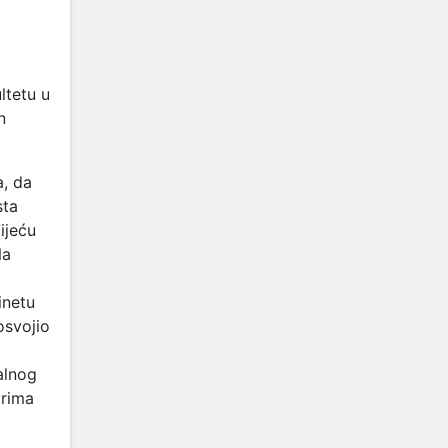
ltetu u
n
a, da
sta
ijeću
Na
inetu
osvojio
alnog
orima