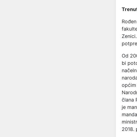
Trenut
Rođen 
fakult
Zenici
potpre
Od 200
bi pot
načeln
naroda
općim 
Narodn
člana 
je man
mandat
minist
2018. 