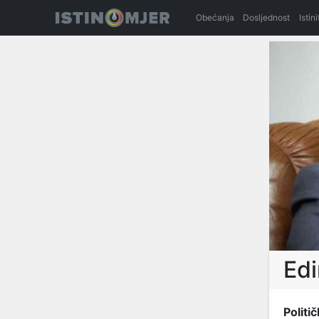
Obećanja
Dosljednost
Istin
Ed
Politič