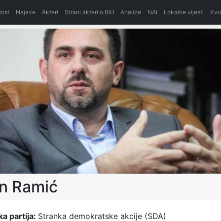
itost
Najave
Akteri
Strani akteri o BiH
Analize
NAI
Lokalne vijesti
Kvi
in Ramić
ka partija:
Stranka demokratske akcije (SDA)