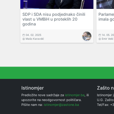
SDP i SDA nisu podjednako činili
Parlame
vlast u VMBiH u proteklih 20
imala g
godina
04. 02. 2025
14. 05. 2
Mašo Karavdić
Emir Velić
Istinomjer
Zašto 
Predložite nove sadržaje za
istinomjer.ba
, ili
Istinomjer j
upozorite na neodgovornost političara.
U.G. Zašto
Pišite nam na:
istinomjer@zastone.ba
Tel/Fax: +