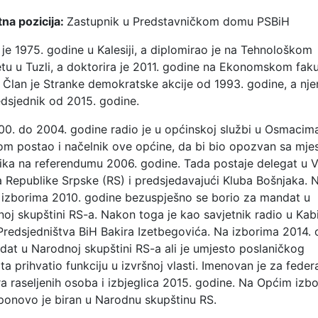
na pozicija:
Zastupnik u Predstavničkom domu PSBiH
je 1975. godine u Kalesiji, a diplomirao je na Tehnološkom
etu u Tuzli, a doktorira je 2011. godine na Ekonomskom faku
. Član je Stranke demokratske akcije od 1993. godine, a nje
dsjednik od 2015. godine.
0. do 2004. godine radio je u općinskoj službi u Osmacim
om postao i načelnik ove općine, da bi bio opozvan sa mje
ika na referendumu 2006. godine. Tada postaje delegat u V
 Republike Srpske (RS) i predsjedavajući Kluba Bošnjaka. 
izborima 2010. godine bezuspješno se borio za mandat u
oj skupštini RS-a. Nakon toga je kao savjetnik radio u Kab
Predsjedništva BiH Bakira Izetbegovića. Na izborima 2014. 
dat u Narodnoj skupštini RS-a ali je umjesto poslaničkog
a prihvatio funkciju u izvršnoj vlasti. Imenovan je za feder
ra raseljenih osoba i izbjeglica 2015. godine. Na Općim izb
ponovo je biran u Narodnu skupštinu RS.