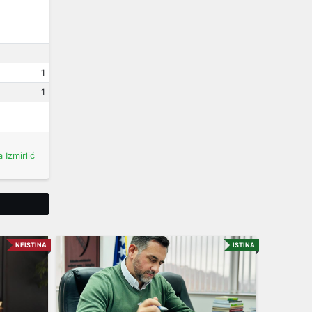
1
1
 Izmirlić
Tweet
NEISTINA
ISTINA