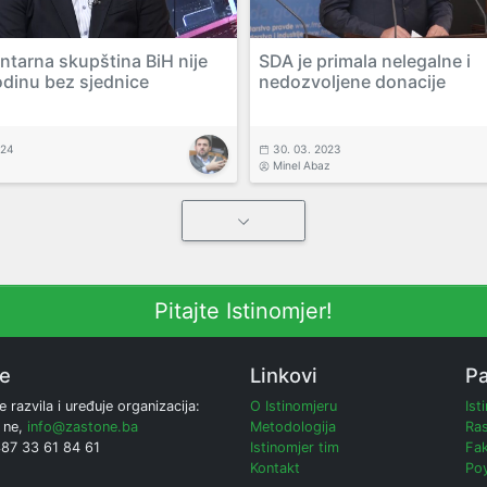
ntarna skupština BiH nije
SDA je primala nelegalne i
odinu bez sjednice
nedozvoljene donacije
024
30. 03. 2023
Minel Abaz
Pitajte Istinomjer!
ne
Linkovi
Pa
e razvila i uređuje organizacija:
O Istinomjeru
Ist
 ne,
info@zastone.ba
Metodologija
Ras
387 33 61 84 61
Istinomjer tim
Fak
Kontakt
Poy