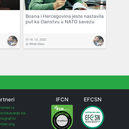
Bosna i Hercegovina jeste nastavila
put ka članstvu u NATO savezu
14. 12. 2022
Minel Abaz
rtneri
IFCN
EFCSN
inomer.rs
krinkavanje.ba
tograf.hr
nter.org