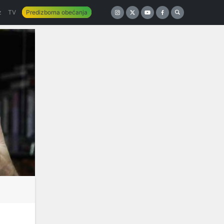
z
TV
Predizborna obećanja