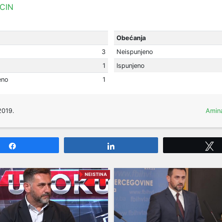
CIN
Obećanja
3
Neispunjeno
1
Ispunjeno
eno
1
2019.
Amina
Share
Share
NEISTINA