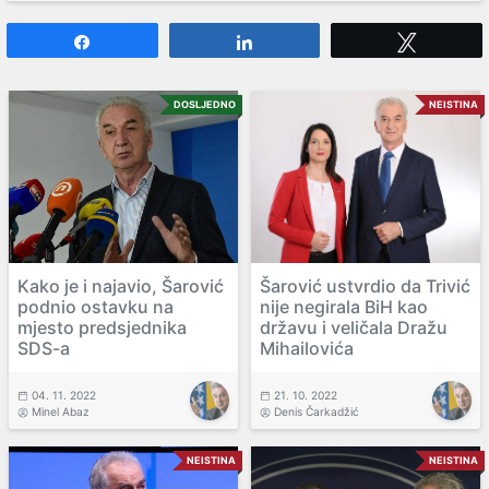
Share
Share
Tweet
DOSLJEDNO
NEISTINA
Kako je i najavio, Šarović
Šarović ustvrdio da Trivić
podnio ostavku na
nije negirala BiH kao
mjesto predsjednika
državu i veličala Dražu
SDS-a
Mihailovića
04. 11. 2022
21. 10. 2022
Minel Abaz
Denis Čarkadžić
NEISTINA
NEISTINA