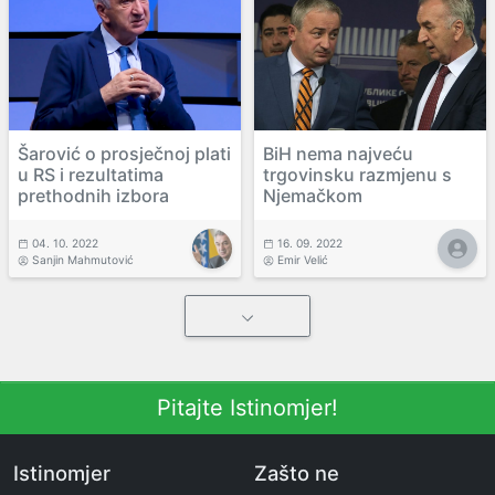
Šarović o prosječnoj plati
BiH nema najveću
u RS i rezultatima
trgovinsku razmjenu s
prethodnih izbora
Njemačkom
04. 10. 2022
16. 09. 2022
Sanjin Mahmutović
Emir Velić
Pitajte Istinomjer!
Istinomjer
Zašto ne