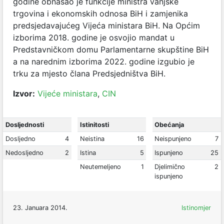
godine obnašao je funkcije ministra vanjske
trgovina i ekonomskih odnosa BiH i zamjenika
predsjedavajućeg Vijeća ministara BiH. Na Općim
izborima 2018. godine je osvojio mandat u
Predstavničkom domu Parlamentarne skupštine BiH
a na narednim izborima 2022. godine izgubio je
trku za mjesto člana Predsjedništva BiH.
Izvor:
Vijeće ministara
,
CIN
Dosljednosti
Istinitosti
Obećanja
Dosljedno
4
Neistina
16
Neispunjeno
7
Nedosljedno
2
Istina
5
Ispunjeno
25
Neutemeljeno
1
Djelimično
2
ispunjeno
23. Januara 2014.
Istinomjer