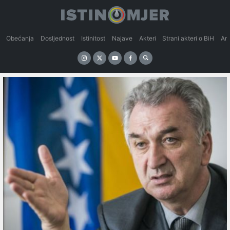
Obećanja
Dosljednost
Istinitost
Najave
Akteri
Strani akteri o BiH
An