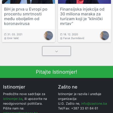
BiH je prva u Evropi po
Finansijska injekcija od
procentu smrtnosti
30 miliona maraka za
među oboljelim od
turizam koji je “klinički
koronavirusa
mrtav”
31. 03. 2021
18. 12. 2020
Emir Velić
Faruk Durmišević
Pitajte Istinomjer!
Istinomjer
Zašto ne
Predložite nove sadržaje za
Istinomjer je razvila i uređuje
istinomjer.ba
, ili upozorite na
organizacija:
neodgovornost političara.
U.G. Zašto ne,
info@zastone.ba
Pišite nam na:
Tel/Fax: +387 33 61 84 61