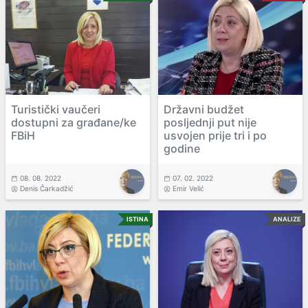
Turistički vaučeri
Državni budžet
dostupni za građane/ke
posljednji put nije
FBiH
usvojen prije tri i po
godine
08. 08. 2022
07. 02. 2022
Denis Čarkadžić
Emir Velić
ISTINA
ANALIZE