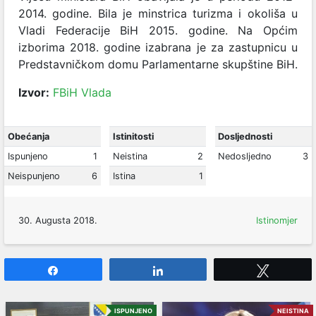
2014. godine. Bila je minstrica turizma i okoliša u
Vladi Federacije BiH 2015. godine. Na Općim
izborima 2018. godine izabrana je za zastupnicu u
Predstavničkom domu Parlamentarne skupštine BiH.
Izvor:
FBiH Vlada
Obećanja
Istinitosti
Dosljednosti
Ispunjeno
1
Neistina
2
Nedosljedno
3
Neispunjeno
6
Istina
1
30. Augusta 2018.
Istinomjer
Share
Share
Tweet
ISPUNJENO
NEISTINA