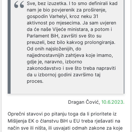
Sve, bez izuzetka. I to smo definirali kad
nam je bio povjerenik za proširenje,
gospodin Varhelyi, kroz neku 31
aktivnost po mjesecima. Ja sam uvjeren
da će naše Vijeće ministara, a potom i
Parlament BiH, završiti sve što su
preuzeli, bez bilo kakvog prolongiranja.
Od onih najsloženijih, do
najjednostavnijih zahtjeva koje imamo,
gdje je, naravno, izborno
zakonodavstvo i sve što treba napraviti
da u izbornoj godini završimo taj
proces.
Dragan Čović,
10.6.2023.
Oprečni stavovi po pitanju toga da li prioritete iz
Mišljenja EK o članstvu BiH u EU treba rješavati na
način sve ili ništa, ili usvajati odmah zakone za koje