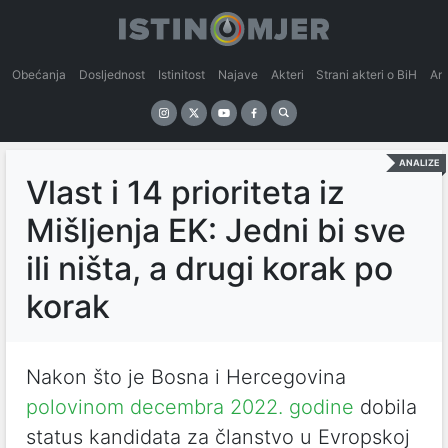
Obećanja
Dosljednost
Istinitost
Najave
Akteri
Strani akteri o BiH
An
ANALIZE
Vlast i 14 prioriteta iz
Mišljenja EK: Jedni bi sve
ili ništa, a drugi korak po
korak
Nakon što je Bosna i Hercegovina
polovinom decembra 2022. godine
dobila
status kandidata za članstvo u Evropskoj