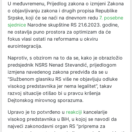
U međuvremenu, Prijedlog zakona o izmjeni Zakona
o objavljivanju zakona i drugih propisa Republike
Srpske, koji će se naći na dnevnom redu
7. posebne
sjednice
Narodne skupštine RS 21.6.2023. godine,
ne ostavlja puno prostora za optimizam da će
fokus vlasi ostati na reformama u okviru
eurointegracija.
Naprotiv, s obzirom na to da se, kako je obrazložio
predsjednik NSRS Nenad Stevandić, prijedlogom
izmjena navedenog zakona predviđa da se u
“Službenom glasniku RS više ne objavljuju odluke
visokog predstavnika jer nema legalitet”, takav
razvoj situacije otišao bi u pravcu kršenja
Dejtonskog mirovnog sporazuma.
Upravo je to potvrđeno u
reakciji
kancelarije
visokog predstavnika u BiH, u kojoj se navodi da
najveći zakonodavni organ RS “priprema za