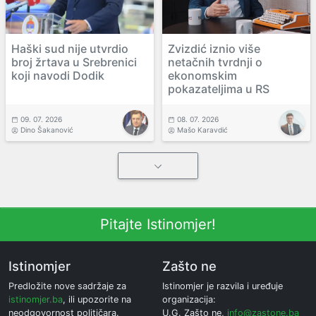
Haški sud nije utvrdio
Zvizdić iznio više
broj žrtava u Srebrenici
netačnih tvrdnji o
koji navodi Dodik
ekonomskim
pokazateljima u RS
09. 07. 2026
08. 07. 2026
Dino Šakanović
Mašo Karavdić
Pitajte Istinomjer!
Istinomjer
Zašto ne
Predložite nove sadržaje za
Istinomjer je razvila i uređuje
istinomjer.ba
, ili upozorite na
organizacija:
neodgovornost političara.
U.G. Zašto ne,
info@zastone.ba