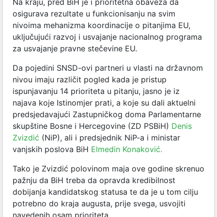
Na kraju, pred BiH je i prioritetna obaveza da
osigurava rezultate u funkcionisanju na svim
nivoima mehanizma koordinacije o pitanjima EU,
uključujući razvoj i usvajanje nacionalnog programa
za usvajanje pravne stečevine EU.
Da pojedini SNSD-ovi partneri u vlasti na državnom
nivou imaju različit pogled kada je pristup
ispunjavanju 14 prioriteta u pitanju, jasno je iz
najava koje Istinomjer prati, a koje su dali aktuelni
predsjedavajući Zastupničkog doma Parlamentarne
skupštine Bosne i Hercegovine (ZD PSBiH)
Denis
Zvizdić
(NiP), ali i predsjednik NiP-a i ministar
vanjskih poslova BiH
Elmedin Konaković.
Tako je Zvizdić polovinom maja ove godine skrenuo
pažnju da BiH treba da opravda kredibilnost
dobijanja kandidatskog statusa te da je u tom cilju
potrebno do kraja augusta, prije svega, usvojiti
navedenih osam prioriteta.