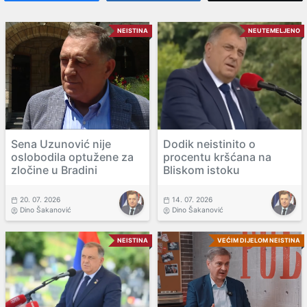
NEISTINA
NEUTEMELJENO
Sena Uzunović nije
Dodik neistinito o
oslobodila optužene za
procentu kršćana na
zločine u Bradini
Bliskom istoku
20. 07. 2026
14. 07. 2026
Dino Šakanović
Dino Šakanović
NEISTINA
VEĆIM DIJELOM NEISTINA