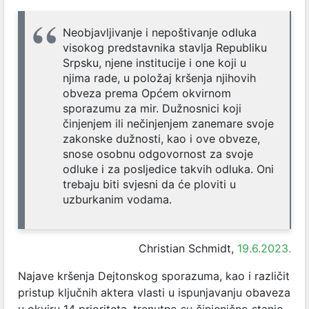
Neobjavljivanje i nepoštivanje odluka
visokog predstavnika stavlja Republiku
Srpsku, njene institucije i one koji u
njima rade, u položaj kršenja njihovih
obveza prema Općem okvirnom
sporazumu za mir. Dužnosnici koji
činjenjem ili nečinjenjem zanemare svoje
zakonske dužnosti, kao i ove obveze,
snose osobnu odgovornost za svoje
odluke i za posljedice takvih odluka. Oni
trebaju biti svjesni da će ploviti u
uzburkanim vodama.
Christian Schmidt,
19.6.2023.
Najave kršenja Dejtonskog sporazuma, kao i različit
pristup ključnih aktera vlasti u ispunjavanju obaveza
u okviru 14 prioriteta, trenutno su činjenično stanje