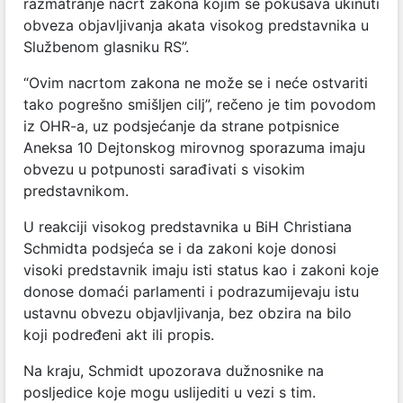
razmatranje nacrt zakona kojim se pokušava ukinuti
obveza objavljivanja akata visokog predstavnika u
Službenom glasniku RS”.
“Ovim nacrtom zakona ne može se i neće ostvariti
tako pogrešno smišljen cilj”, rečeno je tim povodom
iz OHR-a, uz podsjećanje da strane potpisnice
Aneksa 10 Dejtonskog mirovnog sporazuma imaju
obvezu u potpunosti sarađivati s visokim
predstavnikom.
U reakciji visokog predstavnika u BiH Christiana
Schmidta podsjeća se i da zakoni koje donosi
visoki predstavnik imaju isti status kao i zakoni koje
donose domaći parlamenti i podrazumijevaju istu
ustavnu obvezu objavljivanja, bez obzira na bilo
koji podređeni akt ili propis.
Na kraju, Schmidt upozorava dužnosnike na
posljedice koje mogu uslijediti u vezi s tim.