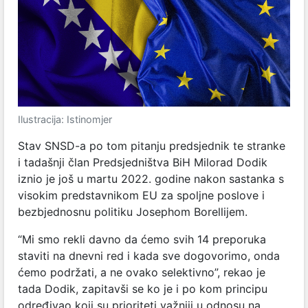
Ilustracija: Istinomjer
Stav SNSD-a po tom pitanju predsjednik te stranke
i tadašnji član Predsjedništva BiH Milorad Dodik
iznio je još u martu 2022. godine nakon sastanka s
visokim predstavnikom EU za spoljne poslove i
bezbjednosnu politiku Josephom Borellijem.
“Mi smo rekli davno da ćemo svih 14 preporuka
staviti na dnevni red i kada sve dogovorimo, onda
ćemo podržati, a ne ovako selektivno”, rekao je
tada Dodik, zapitavši se ko je i po kom principu
određivao koji su prioriteti važniji u odnosu na