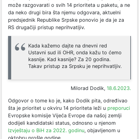
može razgovarati o svih 14 prioriteta u paketu, a ne
da neko drugi bira šta njemu odgovara, aktuelni
predsjednik Republike Srpske ponovio je da je za
RS drugačiji pristup neprihvatljiv.
Kada kažemo dajte na dnevni red
Ustavni sud ili OHR, onda kažu to ćemo
kasnije. Kad kasnije? Za 20 godina.
Takav pristup za Srpsku je neprihvatljiv.
Milorad Dodik,
18.6.2023.
Odgovor o tome ko je, kako Dodik pita, određivao
šta je prioritet u okviru 14 prioriteta leži u
preporuci
Evropske komisije Vijeća Evrope da našoj zemlji
dodijeli kandidatski status, odnosno u njenom
Izvještaju o BiH za 2022. godinu
, objavljenom u
oktobru prošle godine.