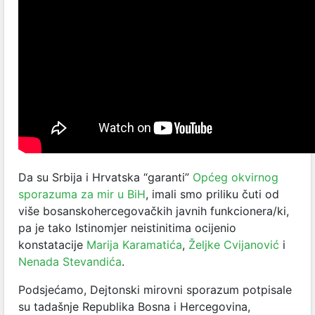
Da su Srbija i Hrvatska “garanti”
Općeg okvirnog
sporazuma za mir u BiH
, imali smo priliku čuti od
više bosanskohercegovačkih javnih funkcionera/ki,
pa je tako Istinomjer neistinitima ocijenio
konstatacije
Marija Karamatića
,
Željke Cvijanović
i
Nenada Stevandića
.
Podsjećamo, Dejtonski mirovni sporazum potpisale
su tadašnje Republika Bosna i Hercegovina,