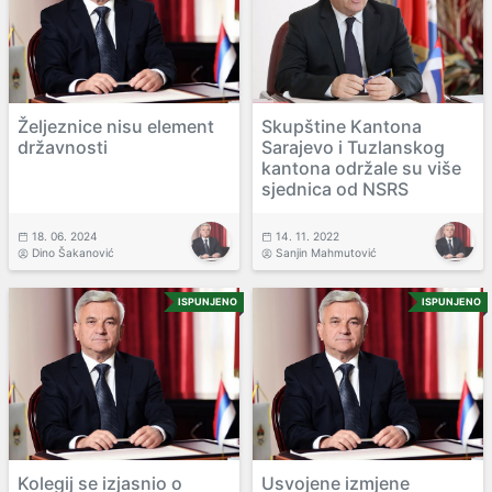
Željeznice nisu element
Skupštine Kantona
državnosti
Sarajevo i Tuzlanskog
kantona održale su više
sjednica od NSRS
18. 06. 2024
14. 11. 2022
Dino Šakanović
Sanjin Mahmutović
ISPUNJENO
ISPUNJENO
Kolegij se izjasnio o
Usvojene izmjene