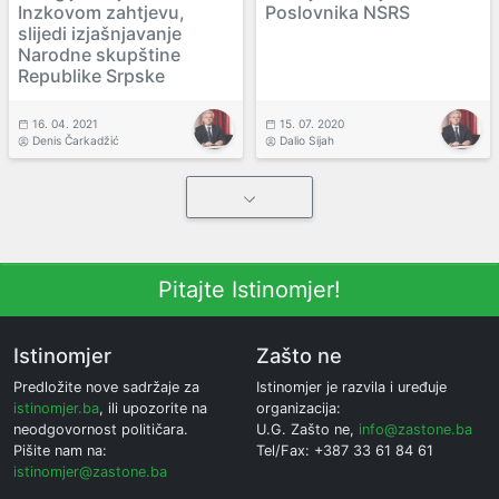
Inzkovom zahtjevu,
Poslovnika NSRS
slijedi izjašnjavanje
Narodne skupštine
Republike Srpske
16. 04. 2021
15. 07. 2020
Denis Čarkadžić
Dalio Sijah
Pitajte Istinomjer!
Istinomjer
Zašto ne
Predložite nove sadržaje za
Istinomjer je razvila i uređuje
istinomjer.ba
, ili upozorite na
organizacija:
neodgovornost političara.
U.G. Zašto ne,
info@zastone.ba
Pišite nam na:
Tel/Fax: +387 33 61 84 61
istinomjer@zastone.ba