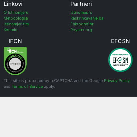
Linkovi
Partneri
O Istinomjeru
Istinomer.rs
Metodologija
Raskrinkavanje.ba
Istinomjer tim
Faktograf.hr
Kontakt
Poynter.org
IFCN
EFCSN
This site is protected by reCAPTCHA and the Google
Privacy Policy
and
Terms of Service
apply.