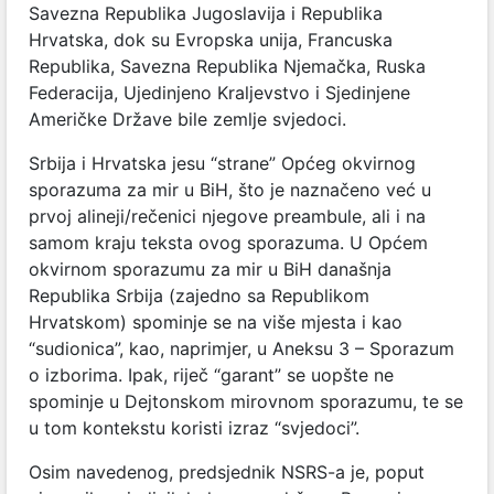
Savezna Republika Jugoslavija i Republika
Hrvatska, dok su Evropska unija, Francuska
Republika, Savezna Republika Njemačka, Ruska
Federacija, Ujedinjeno Kraljevstvo i Sjedinjene
Američke Države bile zemlje svjedoci.
Srbija i Hrvatska jesu “strane” Općeg okvirnog
sporazuma za mir u BiH, što je
naznačeno već u
prvoj alineji/rečenici njegove preambule, ali i na
samom kraju teksta ovog sporazuma. U Općem
okvirnom sporazumu za mir u BiH današnja
Republika Srbija (zajedno sa Republikom
Hrvatskom) spominje se na više mjesta i kao
“sudionica”, kao, naprimjer, u Aneksu 3 – Sporazum
o izborima. Ipak, riječ “garant” se uopšte ne
spominje u Dejtonskom mirovnom sporazumu, te se
u tom kontekstu koristi izraz “svjedoci”.
Osim navedenog, predsjednik NSRS-a je, poput