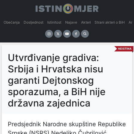
Obećanja
Dosljednost
Istinitost
Najave
Akteri
Strani akteri o BiH
An
NEISTINA
Utvrđivanje gradiva:
Srbija i Hrvatska nisu
garanti Dejtonskog
sporazuma, a BiH nije
državna zajednica
Predsjednik Narodne skupštine Republike
Srpske (NSRS) Nedeljko Čubrilović,