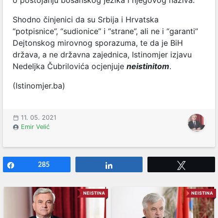
o postojanju bosanskog jezika i njegovog naziva.
Shodno činjenici da su Srbija i Hrvatska
“potpisnice”, “sudionice” i “strane”, ali ne i “garanti”
Dejtonskog mirovnog sporazuma, te da je BiH
država, a ne državna zajednica, Istinomjer izjavu
Nedeljka Čubrilovića ocjenjuje
neistinitom
.
(Istinomjer.ba)
11. 05. 2021
Emir Velić
Share
285
Share
Tweet
NEISTINA
NEISTINA