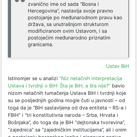
zvanično ime od sada “Bosna i
Hercegovina”, nastavlja svoje pravno
postojanje po međunarodnom pravu kao
država, sa unutrašnjom strukturom
modificiranom ovim Ustavom, i sa
postojećim međunarodno priznatim
granicama.
Ustav BiH
Istinomjer se u analizi
“Niz netačnih interpretacija
Ustava i tvrdnji o BiH: Šta je BiH, a šta nije?”
bavio
nizom netačnih tumačenja Ustava BiH i tvrdnji koje
su se posljednjih godina mogle čuti u javnosti – od
toga da je “BiH sastavljena od dva entiteta – RS-a i
FBiH” i “tri konstitutivna naroda – Srba, Hrvata i
Bošnjaka”, do toga da je BiH “dejtonska tvorevina”,
“zajednica” sa “zajedničkim institucijama”, ali i onim