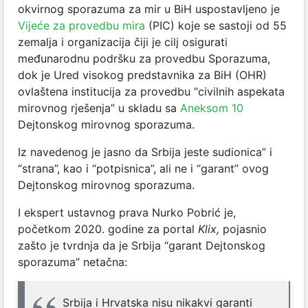
okvirnog sporazuma za mir u BiH uspostavljeno je
Vijeće za provedbu mira
(PIC) koje se sastoji od 55
zemalja i organizacija čiji je cilj osigurati
međunarodnu podršku za provedbu Sporazuma,
dok je Ured visokog predstavnika za BiH (OHR)
ovlaštena institucija za provedbu “civilnih aspekata
mirovnog rješenja” u skladu sa
Aneksom 10
Dejtonskog mirovnog sporazuma.
Iz navedenog je jasno da Srbija jeste sudionica” i
“strana”, kao i “potpisnica”, ali ne i “garant” ovog
Dejtonskog mirovnog sporazuma.
I ekspert ustavnog prava Nurko Pobrić je,
početkom 2020. godine za portal
Klix,
pojasnio
zašto je tvrdnja da je Srbija “garant Dejtonskog
sporazuma” netačna:
Srbija i Hrvatska nisu nikakvi garanti