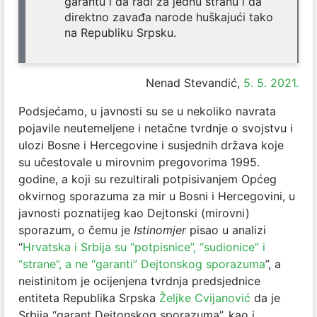
garantu i da radi za jednu stranu i da
direktno zavađa narode huškajući tako
na Republiku Srpsku.
Nenad Stevandić,
5. 5. 2021.
Podsjećamo, u javnosti su se u nekoliko navrata
pojavile neutemeljene i netačne tvrdnje o svojstvu i
ulozi Bosne i Hercegovine i susjednih država koje
su učestovale u mirovnim pregovorima 1995.
godine, a koji su rezultirali potpisivanjem Općeg
okvirnog sporazuma za mir u Bosni i Hercegovini, u
javnosti poznatijeg kao Dejtonski (mirovni)
sporazum, o čemu je
Istinomjer
pisao u analizi
“
Hrvatska i Srbija su “potpisnice”, “sudionice” i
“strane”, a ne “garanti” Dejtonskog sporazuma
”, a
neistinitom je ocijenjena tvrdnja predsjednice
entiteta Republika Srpska
Željke Cvijanović
da je
Srbija “garant Dejtonskog sporazuma”, kao i