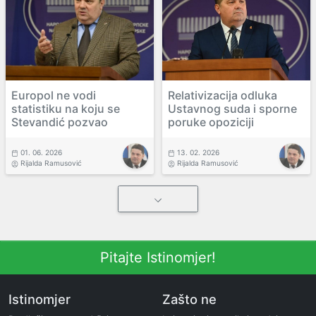
Europol ne vodi
Relativizacija odluka
statistiku na koju se
Ustavnog suda i sporne
Stevandić pozvao
poruke opoziciji
01. 06. 2026
13. 02. 2026
Rijalda Ramusović
Rijalda Ramusović
Pitajte Istinomjer!
Istinomjer
Zašto ne