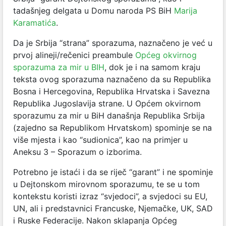
tadašnjeg delgata u Domu naroda PS BiH
Marija
Karamatića
.
Da je Srbija “strana” sporazuma, naznačeno je već u
prvoj alineji/rečenici preambule
Općeg okvirnog
sporazuma za mir u BIH
, dok je i na samom kraju
teksta ovog sporazuma naznačeno da su Republika
Bosna i Hercegovina, Republika Hrvatska i Savezna
Republika Jugoslavija strane. U Općem okvirnom
sporazumu za mir u BiH današnja Republika Srbija
(zajedno sa Republikom Hrvatskom) spominje se na
više mjesta i kao “sudionica”, kao na primjer u
Aneksu 3 – Sporazum o izborima.
Potrebno je istaći i da se riječ “garant” i ne spominje
u Dejtonskom mirovnom sporazumu, te se u tom
kontekstu koristi izraz “svjedoci”, a svjedoci su EU,
UN, ali i predstavnici Francuske, Njemačke, UK, SAD
i Ruske Federacije. Nakon sklapanja Općeg