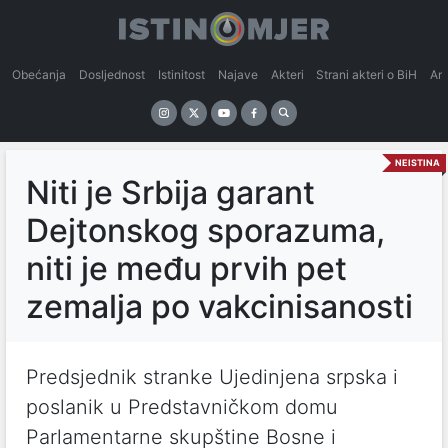
Obećanja
Dosljednost
Istinitost
Najave
Akteri
Strani akteri o BiH
An
NEISTINA
Niti je Srbija garant
Dejtonskog sporazuma,
niti je među prvih pet
zemalja po vakcinisanosti
Predsjednik stranke Ujedinjena srpska i
poslanik u Predstavničkom domu
Parlamentarne skupštine Bosne i