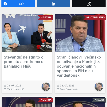
Share
229
Share
Tweet
NEISTINA
NEUTEMELJENO
Stevandić neistinito o
Strani članovi i većinsko
prometu aerodroma u
odlučivanje u Komisiji za
Banjaluci i Nišu
očuvanje nacionalnih
spomenika BiH nisu
vandejtonski
28. 07. 2026
03. 07. 2026
Mašo Karavdić
Dino Šakanović
NEISTINA
ANALIZE