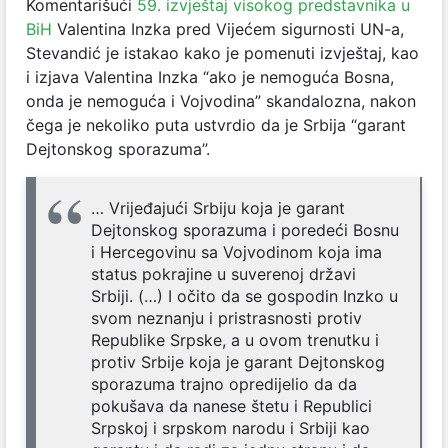
Komentarišući
59. izvještaj visokog predstavnika u
BiH
Valentina Inzka pred Vijećem sigurnosti UN-a,
Stevandić je istakao kako je pomenuti izvještaj, kao
i izjava Valentina Inzka “ako je nemoguća Bosna,
onda je nemoguća i Vojvodina” skandalozna, nakon
čega je nekoliko puta ustvrdio da je Srbija “garant
Dejtonskog sporazuma”.
… Vrijeđajući Srbiju koja je garant
Dejtonskog sporazuma i poredeći Bosnu
i Hercegovinu sa Vojvodinom koja ima
status pokrajine u suverenoj državi
Srbiji. (…) I očito da se gospodin Inzko u
svom neznanju i pristrasnosti protiv
Republike Srpske, a u ovom trenutku i
protiv Srbije koja je garant Dejtonskog
sporazuma trajno opredijelio da da
pokušava da nanese štetu i Republici
Srpskoj i srpskom narodu i Srbiji kao