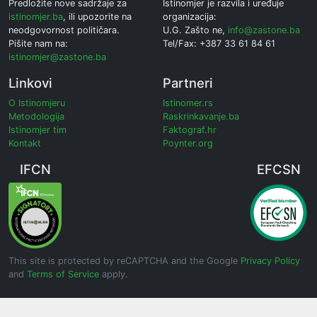
Predložite nove sadržaje za
Istinomjer je razvila i uređuje
istinomjer.ba
, ili upozorite na
organizacija:
neodgovornost političara.
U.G. Zašto ne,
info@zastone.ba
Pišite nam na:
Tel/Fax: +387 33 61 84 61
istinomjer@zastone.ba
Linkovi
Partneri
O Istinomjeru
Istinomer.rs
Metodologija
Raskrinkavanje.ba
Istinomjer tim
Faktograf.hr
Kontakt
Poynter.org
IFCN
EFCSN
This site is protected by reCAPTCHA and the Google
Privacy Policy
and
Terms of Service
apply.