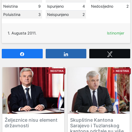
Neistina
9
Ispunjeno
4
Nedosljedno
2
Poluistina
3
Neispunjeno
2
1. Augusta 2011.
Istinomjer
Share
Share
Tweet
NEISTINA
NEISTINA
Željeznice nisu element
Skupštine Kantona
državnosti
Sarajevo i Tuzlanskog
kantona održale su više