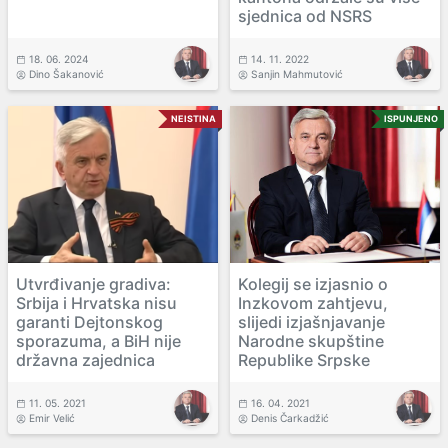
sjednica od NSRS
18. 06. 2024
14. 11. 2022
Dino Šakanović
Sanjin Mahmutović
NEISTINA
ISPUNJENO
Utvrđivanje gradiva:
Kolegij se izjasnio o
Srbija i Hrvatska nisu
Inzkovom zahtjevu,
garanti Dejtonskog
slijedi izjašnjavanje
sporazuma, a BiH nije
Narodne skupštine
državna zajednica
Republike Srpske
11. 05. 2021
16. 04. 2021
Emir Velić
Denis Čarkadžić