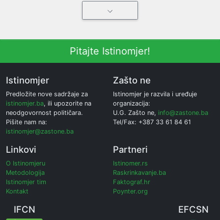
Pitajte Istinomjer!
Istinomjer
Zašto ne
Predložite nove sadržaje za
Istinomjer je razvila i uređuje
istinomjer.ba
, ili upozorite na
organizacija:
neodgovornost političara.
U.G. Zašto ne,
info@zastone.ba
Pišite nam na:
Tel/Fax: +387 33 61 84 61
istinomjer@zastone.ba
Linkovi
Partneri
O Istinomjeru
Istinomer.rs
Metodologija
Raskrinkavanje.ba
Istinomjer tim
Faktograf.hr
Kontakt
Poynter.org
IFCN
EFCSN