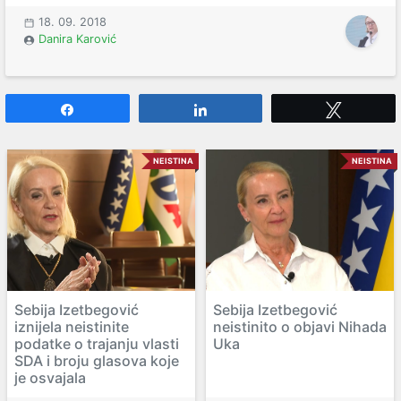
18. 09. 2018
Danira Karović
Share
Share
Tweet
NEISTINA
NEISTINA
Sebija Izetbegović
Sebija Izetbegović
iznijela neistinite
neistinito o objavi Nihada
podatke o trajanju vlasti
Uka
SDA i broju glasova koje
je osvajala