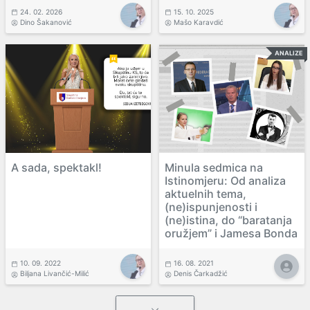
24. 02. 2026
15. 10. 2025
Dino Šakanović
Mašo Karavdić
ANALIZE
A sada, spektakl!
Minula sedmica na
Istinomjeru: Od analiza
aktuelnih tema,
(ne)ispunjenosti i
(ne)istina, do “baratanja
oružjem” i Jamesa Bonda
10. 09. 2022
16. 08. 2021
Biljana Livančić-Milić
Denis Čarkadžić