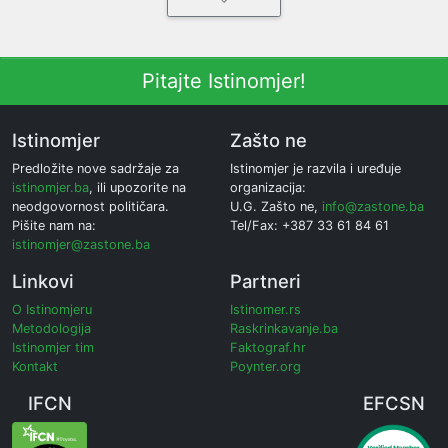
Pitajte Istinomjer!
Istinomjer
Zašto ne
Predložite nove sadržaje za
Istinomjer je razvila i uređuje
istinomjer.ba
, ili upozorite na
organizacija:
neodgovornost političara.
U.G. Zašto ne,
info@zastone.ba
Pišite nam na:
Tel/Fax: +387 33 61 84 61
istinomjer@zastone.ba
Linkovi
Partneri
O Istinomjeru
Istinomer.rs
Metodologija
Raskrinkavanje.ba
Istinomjer tim
Faktograf.hr
Kontakt
Poynter.org
IFCN
EFCSN