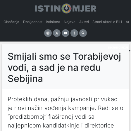
Obećanja
Dosljednost
Istinitost
Najave
Akteri
Strani akteri o BiH
An
IZBORNI CIRKUS
Smijali smo se Torabijevoj
vodi, a sad je na redu
Sebijina
Proteklih dana, pažnju javnosti privukao
je novi način vođenja kampanje. Radi se o
“predizbornoj” flaširanoj vodi sa
naljepnicom kandidatkinje i direktorice