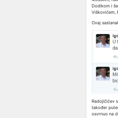
Dodikom i še
Viškovićem, 
Ovaj sastanak
Radojičićev 
također pute
osvrnuo na d