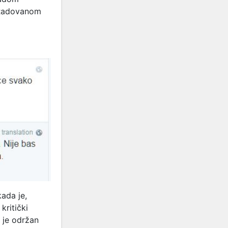
 Radovanom
ada je,
kritički
 je održan