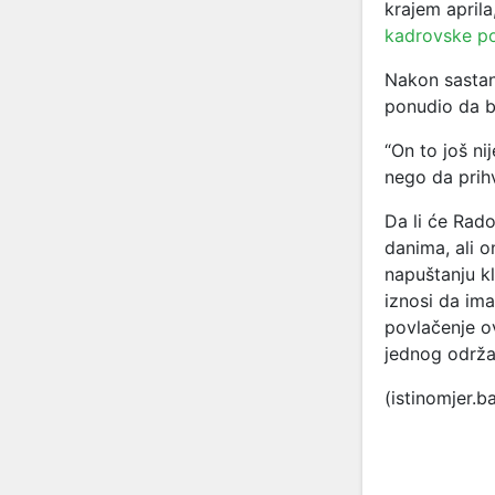
krajem aprila
kadrovske po
Nakon sastan
ponudio da b
“On to još ni
nego da prihv
Da li će Rado
danima, ali o
napuštanju k
iznosi da im
povlačenje o
jednog održa
(istinomjer.b