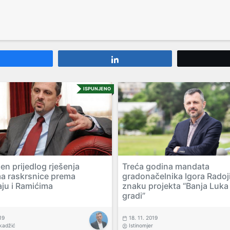
Share
Share
ISPUNJENO
en prijedlog rješenja
Treća godina mandata
a raskrsnice prema
gradonačelnika Igora Radoj
ju i Ramićima
znaku projekta “Banja Luka
gradi”
19
18. 11. 2019
kadžić
Istinomjer