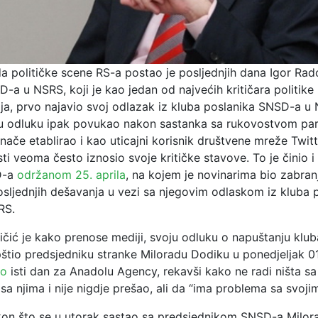
a političke scene RS-a postao je posljednjih dana Igor Rado
-a u NSRS, koji je kao jedan od najvećih kritičara politike
ija, prvo najavio svoj odlazak iz kluba poslanika SNSD-a u 
ju odluku ipak povukao nakon sastanka sa rukovostvom part
inače etablirao i kao uticajni korisnik društvene mreže Twit
sti veoma često iznosio svoje kritičke stavove. To je činio 
D-a
održanom 25. aprila
, na kojem je novinarima bio zabran
osljednjih dešavanja u vezi sa njegovim odlaskom iz kluba 
RS.
ičić je kako prenose mediji, svoju odluku o napuštanju klub
tio predsjedniku stranke Miloradu Dodiku u ponedjeljak 01.
io
isti dan za Anadolu Agency, rekavši kako ne radi ništa sa
a njima i nije nigdje prešao, ali da “ima problema sa svojim
on što se u utorak sastao sa predsjednikom SNSD-a Milo