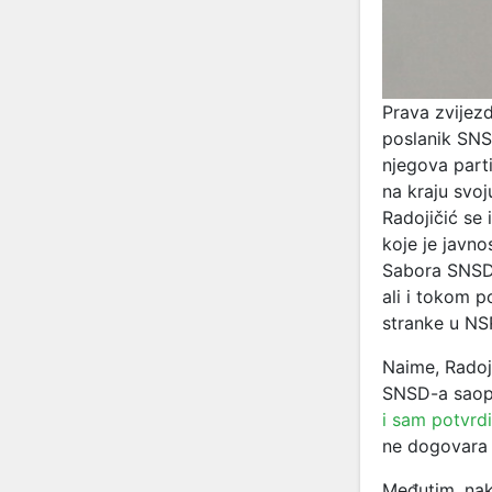
Prava zvijezd
poslanik SNSD
njegova part
na kraju svo
Radojičić se 
koje je javno
Sabora SNS
ali i tokom p
stranke u NS
Naime, Radoj
SNSD-a saopš
i sam potvrd
ne dogovara s
Međutim, nak