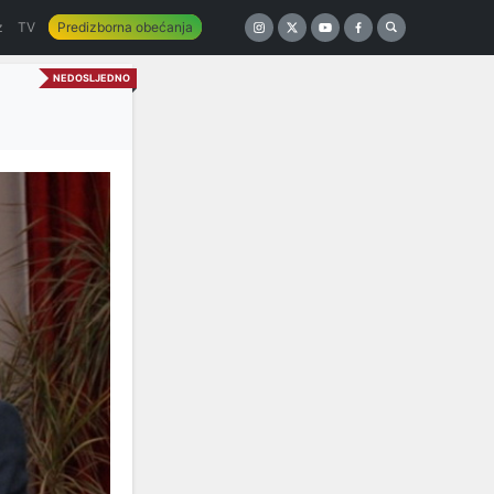
z
TV
Predizborna obećanja
NEDOSLJEDNO