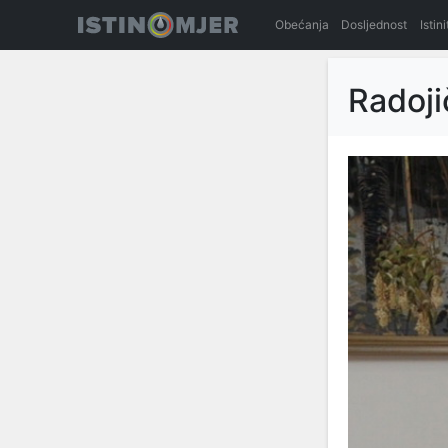
Obećanja
Dosljednost
Istin
Radojič