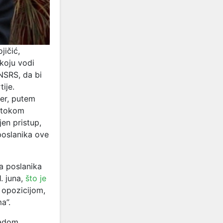
jičić,
 koju vodi
NSRS, da bi
ije.
ter, putem
i tokom
jen pristup,
poslanika ove
a poslanika
 juna,
što je
 opozicijom,
a”.
radom