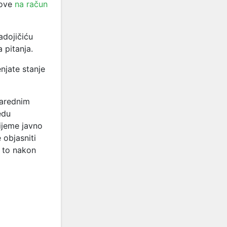
vove
na račun
adojičiću
 pitanja.
enjate stanje
narednim
edu
ijeme javno
objasniti
i to nakon