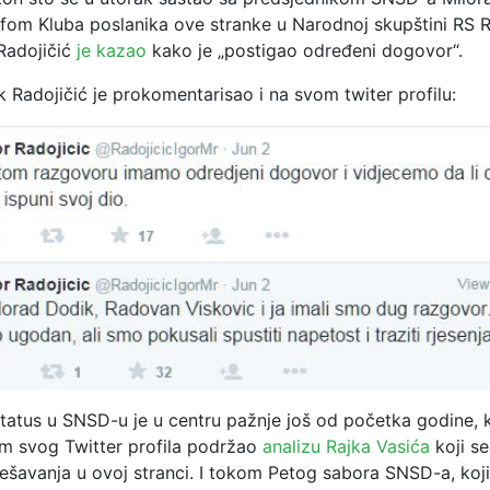
fom Kluba poslanika ove stranke u Narodnoj skupštini RS
Radojičić
je kazao
kako je „postigao određeni dogovor“.
 Radojičić je prokomentarisao i na svom twiter profilu:
status u SNSD-u je u centru pažnje još od početka godine, k
m svog Twitter profila podržao
analizu Rajka Vasića
koji se 
ešavanja u ovoj stranci. I tokom Petog sabora SNSD-a, koji