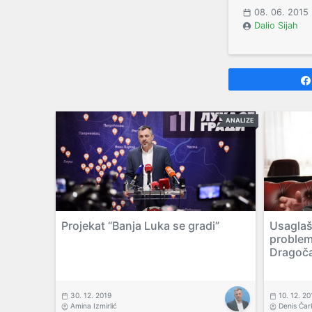
08. 06. 2015
Dalio Sijah
ANALIZE
Projekat “Banja Luka se gradi”
Usaglaš
problem
Dragoča
30. 12. 2019
10. 12. 20
Amina Izmirlić
Denis Čar