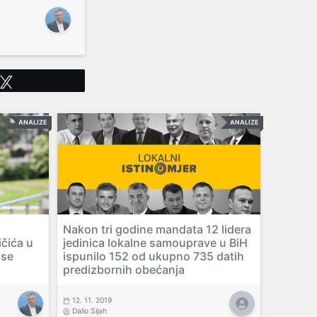
Tweet
ANALIZE
ANALIZE
Nakon tri godine mandata 12 lidera
ičića u
jedinica lokalne samouprave u BiH
 se
ispunilo 152 od ukupno 735 datih
predizbornih obećanja
12. 11. 2019
Dalio Sijah