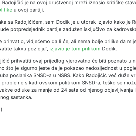
, Radojičić je na ovoj društvenoj mreži iznosio kritičke sta
litike
u ovoj partiji.
ka sa Radojičićem, sam Dodik je u utorak izjavio kako je R
ude potpredsjednik partije zadužen isključivo za kadrovska
je prihvatio, vidjećemo da li će, ali nema bolje prilike da mij
atite takvu poziciju”,
izjavio je tom prilikom
Dodik.
jičić prihvatiti ovaj prijedlog vjerovatno će biti poznato u 
no što je sigurno jeste da je pokazao nedosljednost u pogl
luba poslanika SNSD-a u NSRS. Kako Radojičić već duže vr
a probleme s kadrovskom politikom SNSD-a, teško se može 
vakve odluke za manje od 24 sata od njenog objavljivanja 
nog sastanka.
a)