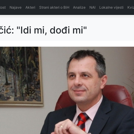
itost
Najave
Akteri
Strani akteri o BiH
Analize
NAI
Lokalne vijesti
Kvi
ić: "Idi mi, dođi mi"