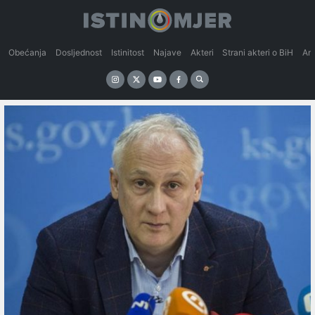
Obećanja
Dosljednost
Istinitost
Najave
Akteri
Strani akteri o BiH
An