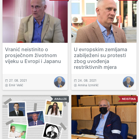
Vranić neistinito o
U evropskim zemljama
prosječnom životnom
zabilježeni su protesti
vijeku u Evropi i Japanu
zbog uvođenja
restriktivnih mjera
27. 08. 2021
24. 08. 2021
Emir Velić
Amina Izmirlić
ANALIZE
NEISTINA