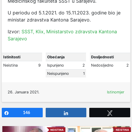
Medicinskog fakulteta SSST u Sarajevu.
U periodu od 5.1.2021. do
15.11.2023. godine bio je
ministar zdravstva Kantona Sarajevo.
Izvor:
SSST,
Klix,
Ministarstvo zdravstva Kantona
Sarajevo
Istinitosti
Obećanja
Dosljednosti
Neistina
9
Ispunjeno
2
Nedosljedno
2
Neispunjeno
1
26. Januara 2021.
Istinomjer
Share
146
Share
Tweet
NEISTINA
NEISTINA