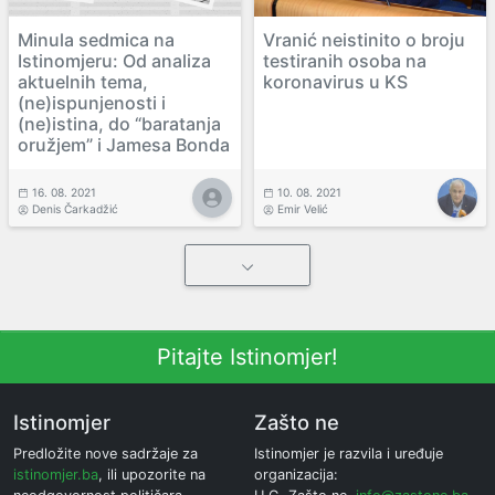
Minula sedmica na
Vranić neistinito o broju
Istinomjeru: Od analiza
testiranih osoba na
aktuelnih tema,
koronavirus u KS
(ne)ispunjenosti i
(ne)istina, do “baratanja
oružjem” i Jamesa Bonda
16. 08. 2021
10. 08. 2021
Denis Čarkadžić
Emir Velić
Pitajte Istinomjer!
Istinomjer
Zašto ne
Predložite nove sadržaje za
Istinomjer je razvila i uređuje
istinomjer.ba
, ili upozorite na
organizacija: