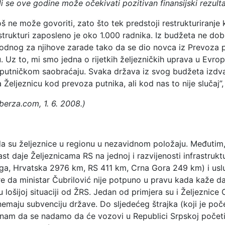
 li se ove godine može očekivati pozitivan finansijski rezult
š ne može govoriti, zato što tek predstoji restrukturiranje
trukturi zaposleno je oko 1.000 radnika. Iz budžeta ne dob
dnog za njihove zarade tako da se dio novca iz Prevoza p
u. Uz to, mi smo jedna o rijetkih željezničkih uprava u Evro
 putničkom saobraćaju. Svaka država iz svog budžeta izdv
 Željeznicu kod prevoza putnika, ali kod nas to nije slučaj”,
erza.com, 1. 6. 2008.)
 da su željeznice u regionu u nezavidnom položaju. Međutim
ast daje Željeznicama RS na jednoj i razvijenosti infrastruktu
a, Hrvatska 2976 km, RS 411 km, Crna Gora 249 km) i uslu
e da ministar Čubrilović nije potpuno u pravu kada kaže da
u lošijoj situaciji od ŽRS. Jedan od primjera su i Željeznice
emaju subvenciju države. Do sljedećeg štrajka (koji je poče
e nam da se nadamo da će vozovi u Republici Srpskoj početi