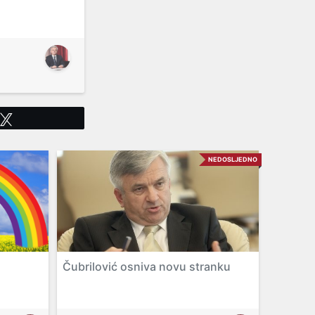
Tweet
NEDOSLJEDNO
Čubrilović osniva novu stranku