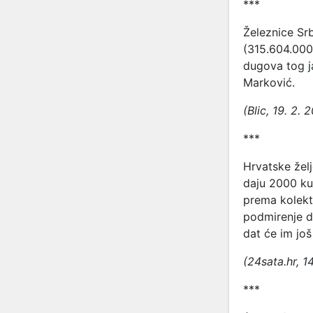
***
Železnice Srb
(315.604.000 
dugova tog j
Marković.
(Blic, 19. 2. 2
***
Hrvatske želj
daju 2000 kun
prema kolekt
podmirenje d
dat će im još 
(24sata.hr, 1
***