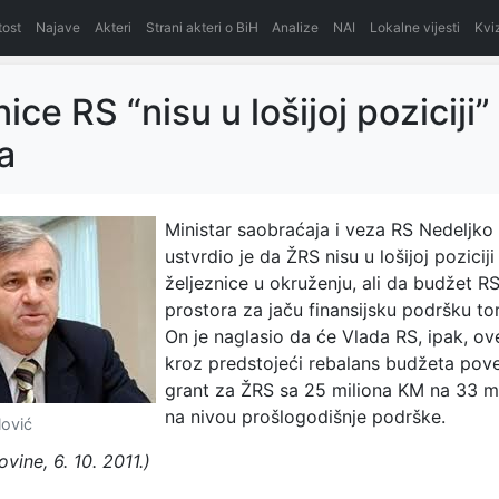
itost
Najave
Akteri
Strani akteri o BiH
Analize
NAI
Lokalne vijesti
Kvi
ice RS “nisu u lošijoj poziciji”
a
Ministar saobraćaja i veza RS Nedeljko
ustvrdio je da ŽRS nisu u lošijoj pozicij
željeznice u okruženju, ali da budžet 
prostora za jaču finansijsku podršku t
On je naglasio da će Vlada RS, ipak, o
kroz predstojeći rebalans budžeta poveć
grant za ŽRS sa 25 miliona KM na 33 mil
na nivou prošlogodišnje podrške.
lović
vine, 6. 10. 2011.)