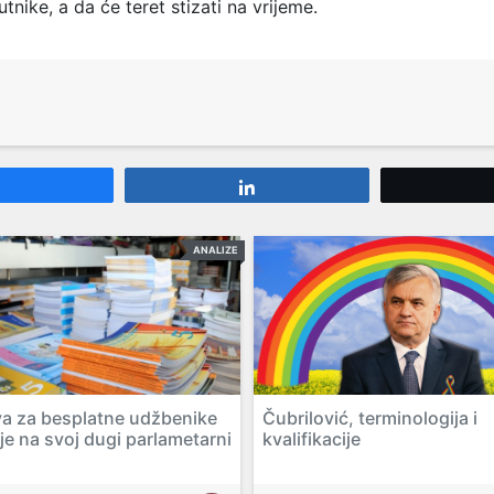
tnike, a da će teret stizati na vrijeme.
Share
Share
ANALIZE
iva za besplatne udžbenike
Čubrilović, terminologija i
je na svoj dugi parlametarni
kvalifikacije