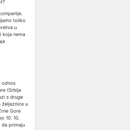
at?
 kompanije.
ijamo toliko
reliva u
pi koja nema
aja
, odnos
re (Srbija
zi s druge
 željeznice u
 Crne Gore
o 10. 10.
 da primaju