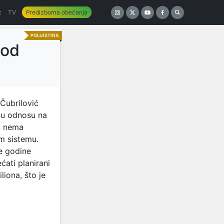
z
TV
Predizborna obećanja
POLUISTINA
 od
 Čubrilović
i u odnosu na
RS nema
om sistemu.
ve godine
ati planirani
iona, što je