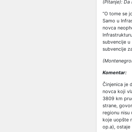
(Pitanje): Da
“O tome se jo
Samo u Infras
novca neopho
Infrastruktur
subvencije u
subvencije za
(Montenegrob
Komentar:
Činjenica je
novca koji vl
3809 km prug
strane, govor
regionu nisu 
koje uopšte n
op.a), ostaj