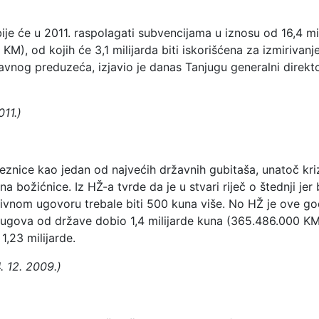
ije će u 2011. raspolagati subvencijama u iznosu od 16,4 mi
KM), od kojih će 3,1 milijarda biti iskorišćena za izmirivanje
avnog preduzeća, izjavio je danas Tanjugu generalni direkt
011.)
eznice kao jedan od najvećih državnih gubitaša, unatoč kri
a božićnice. Iz HŽ-a tvrde da je u stvari riječ o štednji jer
ivnom ugovoru trebale biti 500 kuna više. No HŽ je ove go
ugova od države dobio 1,4 milijarde kuna (365.486.000 KM
1,23 milijarde.
4. 12. 2009.)