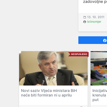
zadovoljne pu
13. 10. 2011
Istinomjer
NEISPUNJENO
Novi saziv Vijeća ministara BiH
Inicijat
neće biti formiran ni u aprilu
krenula 
put