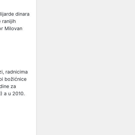
lijarde dinara
 ranijih
or Milovan
zi, radnicima
 bi božićnice
dine za
) a u 2010.