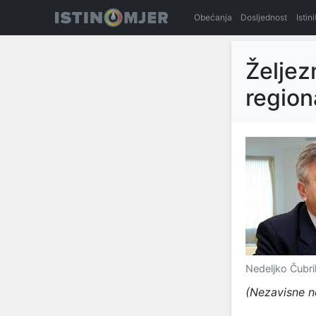
Obećanja
Dosljednost
Istin
Željezn
region
Nedeljko Čubri
(Nezavisne no