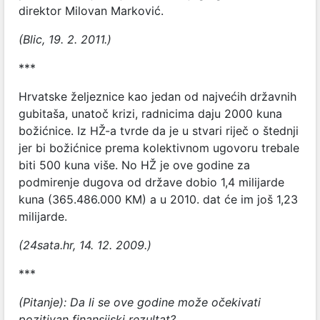
direktor Milovan Marković.
(Blic, 19. 2. 2011.)
***
Hrvatske željeznice kao jedan od najvećih državnih
gubitaša, unatoč krizi, radnicima daju 2000 kuna
božićnice. Iz HŽ-a tvrde da je u stvari riječ o štednji
jer bi božićnice prema kolektivnom ugovoru trebale
biti 500 kuna više. No HŽ je ove godine za
podmirenje dugova od države dobio 1,4 milijarde
kuna (365.486.000 KM) a u 2010. dat će im još 1,23
milijarde.
(24sata.hr, 14. 12. 2009.)
***
(Pitanje): Da li se ove godine može očekivati
pozitivan finansijski rezultat?