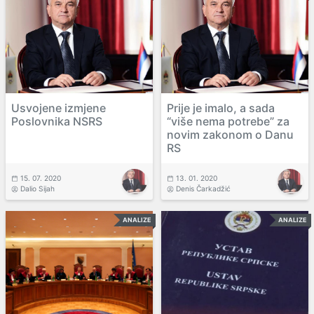
Usvojene izmjene
Prije je imalo, a sada
Poslovnika NSRS
“više nema potrebe” za
novim zakonom o Danu
RS
15. 07. 2020
13. 01. 2020
Dalio Sijah
Denis Čarkadžić
ANALIZE
ANALIZE