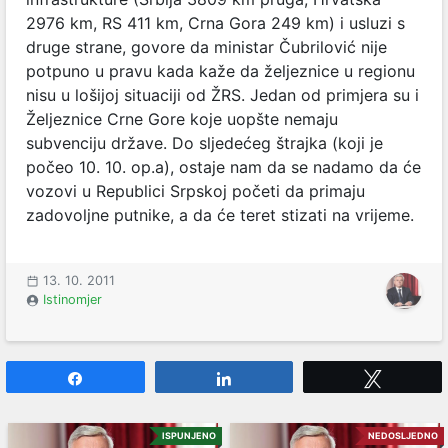
2976 km, RS 411 km, Crna Gora 249 km) i usluzi s
druge strane, govore da ministar Čubrilović nije
potpuno u pravu kada kaže da željeznice u regionu
nisu u lošijoj situaciji od ŽRS. Jedan od primjera su i
Željeznice Crne Gore koje uopšte nemaju
subvenciju države. Do sljedećeg štrajka (koji je
počeo 10. 10. op.a), ostaje nam da se nadamo da će
vozovi u Republici Srpskoj početi da primaju
zadovoljne putnike, a da će teret stizati na vrijeme.
13. 10. 2011
Istinomjer
Share
Share
Tweet
ISPUNJENO
NEDOSLJEDNO