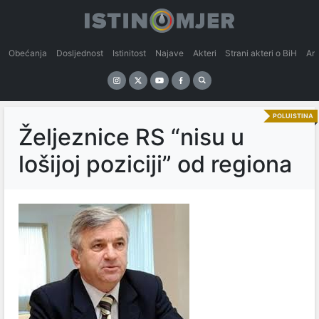
Obećanja
Dosljednost
Istinitost
Najave
Akteri
Strani akteri o BiH
An
POLUISTINA
Željeznice RS “nisu u
lošijoj poziciji” od regiona