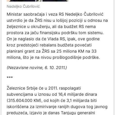
Nedeljko Čubrilović
Ministar saobraćaja i veza RS Nedeljko Čubrilović
ustvrdio je da ŽRS nisu u lošijoj poziciji u odnosu na
željeznice u okruženju, ali da budžet RS nema
prostora za jaču finansijsku podršku tom sistemu.
On je naglasio da će Vlada RS, ipak, ove godine
kroz predstojeći rebalans budžeta povećati
planirani grant za ŽRS sa 25 miliona KM na 33
miliona, što je na nivou prošlogodišnje podrške.
(Nezavisne novine, 6. 10. 2011.)
***
Železnice Srbije će u 2011. raspolagati
subvencijama u iznosu od 16,4 milijarde dinara
(315.604.000 KM), od kojih će 3,1 milijarda biti
iskorišćena za izmirivanje ranijih dugova tog javnog
preduzeća, izjavio je danas Tanjugu generalni