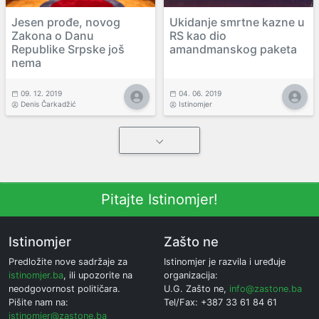
Jesen prođe, novog
Ukidanje smrtne kazne u
Zakona o Danu
RS kao dio
Republike Srpske još
amandmanskog paketa
nema
09. 12. 2019
04. 06. 2019
Denis Čarkadžić
Istinomjer
Pitajte Istinomjer!
Istinomjer
Zašto ne
Predložite nove sadržaje za
Istinomjer je razvila i uređuje
istinomjer.ba
, ili upozorite na
organizacija:
neodgovornost političara.
U.G. Zašto ne,
info@zastone.ba
Pišite nam na:
Tel/Fax: +387 33 61 84 61
istinomjer@zastone.ba