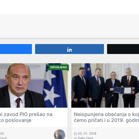
Share
Share
ISPUNJENO
ni zavod PIO prešao na
Neispunjena obećanja o ko
ko poslovanje
ćemo pričati i u 2019. godin
020
03. 01. 2019
rović
Dalio Sijah