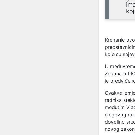
ima
koj
Kreiranje ovo
predstavnicim
koje su najav
U međuvremen
Zakona o PIO
je predviđen
Ovakve izmje
radnika stekl
međutim Vlad
njegovog raz
dovoljno sred
novog zakons