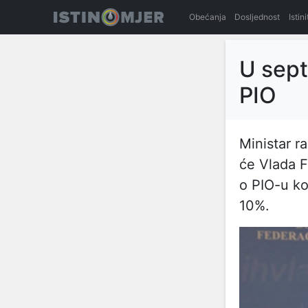
Obećanja
Dosljednost
Istin
U sept
PIO
Ministar ra
će Vlada 
o PIO-u ko
10%.