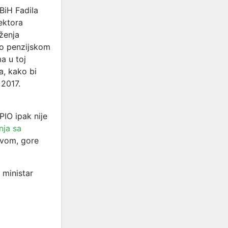
BiH Fadila
rektora
ženja
o penzijskom
a u toj
a, kako bi
 2017.
PIO ipak nije
nja sa
ovom, gore
 ministar