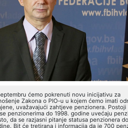
eptembru ćemo pokrenuti novu inicijativu za
nošenje Zakona o PIO-u u kojem ćemo imati od
jene, uvažavajući zahtjeve penzionera. Postoji
se penzionerima do 1998. godine uvećaju penzi
to, da se razjasni pitanje statusa penzionera d
ine. Bit će tretirana i informacija da je 700 pe