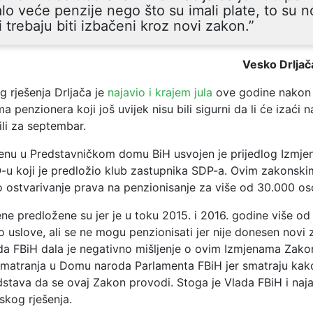
lo veće penzije nego što su imali plate, to su 
i trebaju biti izbačeni kroz novi zakon.”
Vesko Drljač
g rješenja Drljača je
najavio i krajem jula
ove godine nakon 
a penzionera koji još uvijek nisu bili sigurni da li će izaći 
ili za septembar.
u u Predstavničkom domu BiH usvojen je prijedlog Izmje
-u koji je predložio klub zastupnika SDP-a. Ovim zakonski
o ostvarivanje prava na penzionisanje za više od 30.000 os
ne predložene su jer je u toku 2015. i 2016. godine više o
o uslove, ali se ne mogu penzionisati jer nije donesen novi 
a FBiH dala je negativno mišljenje o ovim Izmjenama Zakon
matranja u Domu naroda Parlamenta FBiH jer smatraju ka
stava da se ovaj Zakon provodi. Stoga je Vlada FBiH i najav
kog rješenja.