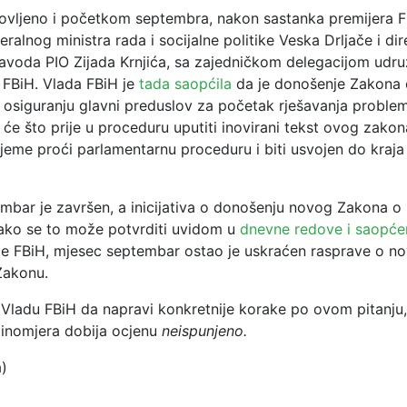
novljeno i početkom septembra, nakon sastanka premijera F
eralnog ministra rada i socijalne politike Veska Drljače i di
avoda PIO Zijada Krnjića, sa zajedničkom delegacijom udru
 FBiH. Vlada FBiH je
tada saopćila
da je donošenje Zakona 
 osiguranju glavni preduslov za početak rješavanja problem
a će što prije u proceduru uputiti inovirani tekst ovog zakon
jeme proći parlamentarnu proceduru i biti usvojen do kraja
mbar je završen, a inicijativa o donošenju novog Zakona o 
ako se to može potvrditi uvidom u
dnevne redove i saopće
e FBiH, mjesec septembar ostao je uskraćen rasprave o n
akonu.
ladu FBiH da napravi konkretnije korake po ovom pitanju,
stinomjera dobija ocjenu
neispunjeno.
a)