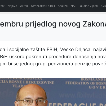
itost
Najave
Akteri
Strani akteri o BiH
Analize
NAI
Lokalne vijesti
Kvi
embru prijedlog novog Zakon
da i socijalne zaštite FBiH, Vesko Drljača, najav
FBiH uskoro pokrenuti procedure donošenja no
jim bi se jednoj grupi penzionera penzije poveć