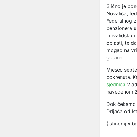
Slično je po
Novalića, fed
Federalnog z
penzionera u
i invalidskom
oblasti, te d
mogao na vri
godine.
Mjesec septe
pokrenuta. K
sjednica
Vlad
navedenom Z
Dok čekamo V
Drljača od I
(Istinomjer.b