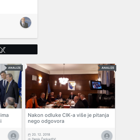
Tweet
ANALIZE
ANALIZE
jima
Nakon odluke CIK-a više je pitanja
i
nego odgovora
20. 12. 2018
Denis Čarkadžić