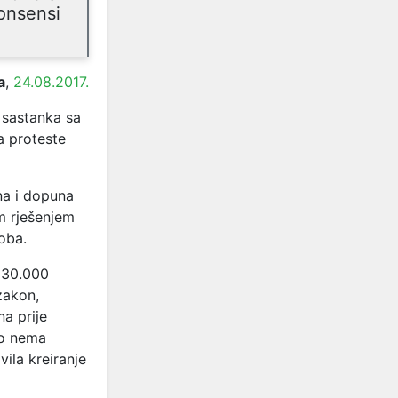
nonsensi
a
,
24.08.2017.
sastanka sa
na proteste
na i dopuna
m rješenjem
oba.
d 30.000
zakon,
a prije
ko nema
ila kreiranje