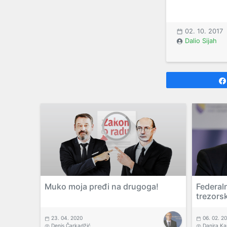
02. 10. 2017
Dalio Sijah
Muko moja pređi na drugoga!
Federal
trezors
23. 04. 2020
06. 02. 2
Denis Čarkadžić
Danira Ka