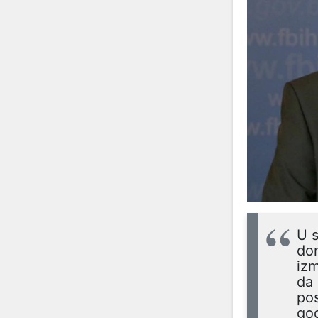
U s
do
izm
da 
pos
god