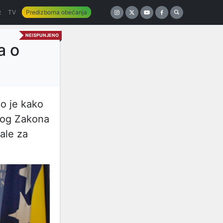
z
TV
Predizborna obećanja
NEISPUNJENO
a o
io je kako
vog Zakona
ale za