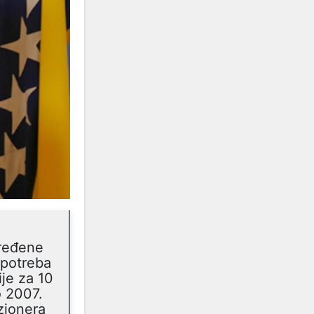
ređene
 potreba
je za 10
o 2007.
nzionera