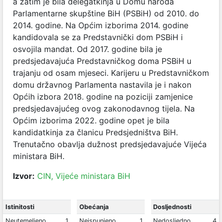
a zatim je bila delegatkinja u Domu naroda
Parlamentarne skupštine BiH (PSBiH) od 2010. do
2014. godine. Na Općim izborima 2014. godine
kandidovala se za Predstavnički dom PSBiH i
osvojila mandat. Od 2017. godine bila je
predsjedavajuća Predstavničkog doma PSBiH u
trajanju od osam mjeseci. Karijeru u Predstavničkom
domu državnog Parlamenta nastavila je i nakon
Općih izbora 2018. godine na poziciji zamjenice
predsjedavajućeg ovog zakonodavnog tijela. Na
Općim izborima 2022. godine opet je bila
kandidatkinja za članicu Predsjedništva BiH.
Trenutačno obavlja dužnost predsjedavajuće Vijeća
ministara BiH.
Izvor:
CIN,
Vijeće ministara BiH
Istinitosti
Obećanja
Dosljednosti
Neutemeljeno
1
Neispunjeno
1
Nedosljedno
4