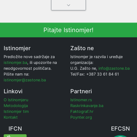
Pitajte Istinomjer!
Istinomjer
Zašto ne
Predložite nove sadržaje za
Istinomjer je razvila i uređuje
istinomjer.ba
, ili upozorite na
organizacija:
neodgovornost političara.
U.G. Zašto ne,
info@zastone.ba
Pišite nam na:
Tel/Fax: +387 33 61 84 61
istinomjer@zastone.ba
Linkovi
Partneri
O Istinomjeru
Istinomer.rs
Metodologija
Raskrinkavanje.ba
Istinomjer tim
Faktograf.hr
Kontakt
Poynter.org
IFCN
EFCSN