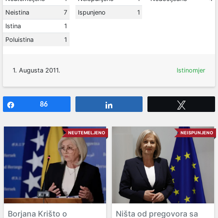
Neistina
7
Ispunjeno
1
Istina
1
Poluistina
1
1. Augusta 2011.
Istinomjer
Share
86
Share
Tweet
NEUTEMELJENO
NEISPUNJENO
Borjana Krišto o
Ništa od pregovora sa