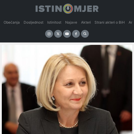
Obećanja
Dosljednost
Istinitost
Najave
Akteri
Strani akteri o BiH
An