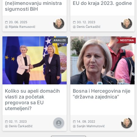
(ne)imenovanju ministra
EU do kraja 2023. godine
sigurnosti BiH
20. 06. 2025
30. 12. 2023
Rijalda Ramusović
Denis Čarkadžić
ANALIZE
NEISTINA
Koliko su apeli domaćih
Bosna i Hercegovina nije
vlasti za početak
“državna zajednica”
pregovora sa EU
utemeljeni?
02. 11. 2023
14. 09. 2022
Denis Čarkadžić
Sanjin Mahmutović