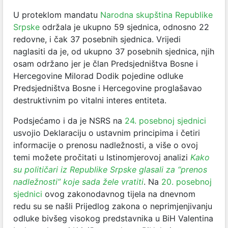
U proteklom mandatu
Narodna skupština Republike
Srpske
održala je ukupno 59 sjednica, odnosno 22
redovne, i čak 37 posebnih sjednica. Vrijedi
naglasiti da je, od ukupno 37 posebnih sjednica, njih
osam održano jer je član Predsjedništva Bosne i
Hercegovine Milorad Dodik pojedine odluke
Predsjedništva Bosne i Hercegovine proglašavao
destruktivnim po vitalni interes entiteta.
Podsjećamo i da je NSRS na
24. posebnoj sjednici
usvojio Deklaraciju o ustavnim principima i četiri
informacije o prenosu nadležnosti, a više o ovoj
temi možete pročitati u Istinomjerovoj analizi
Kako
su političari iz Republike Srpske glasali za “prenos
nadležnosti” koje sada žele vratiti
. Na
20. posebnoj
sjednici
ovog zakonodavnog tijela na dnevnom
redu su se našli Prijedlog zakona o neprimjenjivanju
odluke bivšeg visokog predstavnika u BiH Valentina