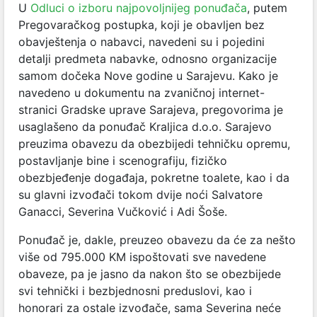
U
Odluci o izboru najpovoljnijeg ponuđača
, putem
Pregovaračkog postupka, koji je obavljen bez
obavještenja o nabavci, navedeni su i pojedini
detalji predmeta nabavke, odnosno organizacije
samom dočeka Nove godine u Sarajevu. Kako je
navedeno u dokumentu na zvaničnoj internet-
stranici Gradske uprave Sarajeva, pregovorima je
usaglašeno da ponuđač Kraljica d.o.o. Sarajevo
preuzima obavezu da obezbijedi tehničku opremu,
postavljanje bine i scenografiju, fizičko
obezbjeđenje događaja, pokretne toalete, kao i da
su glavni izvođači tokom dvije noći Salvatore
Ganacci, Severina Vučković i Adi Šoše.
Ponuđač je, dakle, preuzeo obavezu da će za nešto
više od 795.000 KM ispoštovati sve navedene
obaveze, pa je jasno da nakon što se obezbijede
svi tehnički i bezbjednosni preduslovi, kao i
honorari za ostale izvođače, sama Severina neće