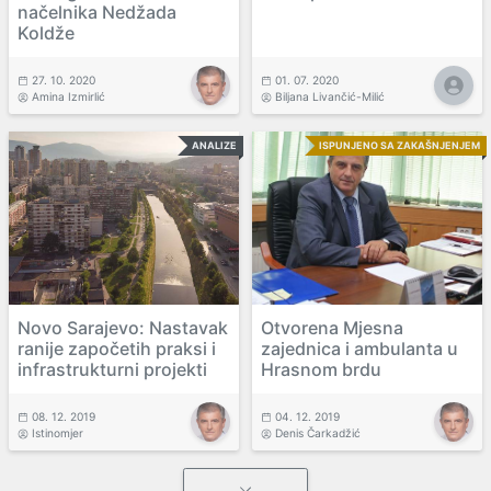
načelnika Nedžada
Koldže
27. 10. 2020
01. 07. 2020
Amina Izmirlić
Biljana Livančić-Milić
ANALIZE
ISPUNJENO SA ZAKAŠNJENJEM
Novo Sarajevo: Nastavak
Otvorena Mjesna
ranije započetih praksi i
zajednica i ambulanta u
infrastrukturni projekti
Hrasnom brdu
08. 12. 2019
04. 12. 2019
Istinomjer
Denis Čarkadžić