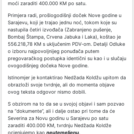
moći zaraditi 400.000 KM po satu.
Primjera radi, prošlogodišnji doček Nove godine u
Sarajevu, koji je trajao jednu noć, tokom koje su
nastupila četiri izvođača (Zabranjeno pušenje,
Bombaj Štampa, Crvena Jabuka i Laka), koštao je
556.218,78 KM s uključenim PDV-om. Detalji Odluke
o izboru najpovoljnijeg ponuđača putem
pregovaračkog postupka identični su kao i u slučaju
ovogodišnjeg dočeka Nove godine.
Istinomjer je kontaktirao Nedžada Koldžu upitom da
obrazloži svoje tvrdnje, ali do momenta objave
ovog teksta odgovor nismo dobili.
S obzirom na to da se u svojoj objavi i sam pozvao
na “dokumente”, ali i dalje ostao pri tome da će
Severina za Novu godinu u Sarajevu po satu
zaraditi 400.000 KM, tvrdnju Nedžada Koldže
ocjenjujemo kao
neutemeljenu
.