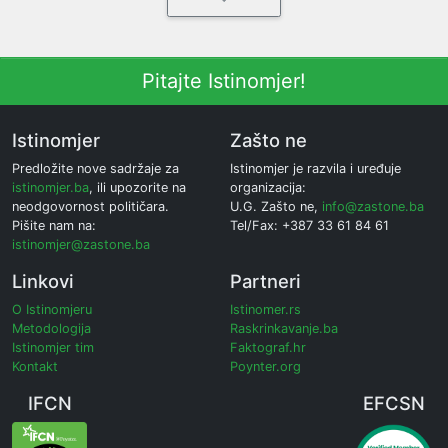
Pitajte Istinomjer!
Istinomjer
Zašto ne
Predložite nove sadržaje za
Istinomjer je razvila i uređuje
istinomjer.ba
, ili upozorite na
organizacija:
neodgovornost političara.
U.G. Zašto ne,
info@zastone.ba
Pišite nam na:
Tel/Fax: +387 33 61 84 61
istinomjer@zastone.ba
Linkovi
Partneri
O Istinomjeru
Istinomer.rs
Metodologija
Raskrinkavanje.ba
Istinomjer tim
Faktograf.hr
Kontakt
Poynter.org
IFCN
EFCSN