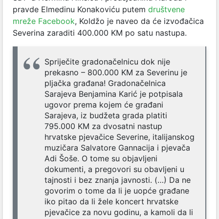
pravde Elmedinu Konakoviću putem
društvene
mreže Facebook
, Koldžo je naveo da će izvođačica
Severina zaraditi 400.000 KM po satu nastupa.
Spriječite gradonačelnicu dok nije
prekasno – 800.000 KM za Severinu je
pljačka građana! Gradonačelnica
Sarajeva Benjamina Karić je potpisala
ugovor prema kojem će građani
Sarajeva, iz budžeta grada platiti
795.000 KM za dvosatni nastup
hrvatske pjevačice Severine, italijanskog
muzičara Salvatore Gannacija i pjevača
Adi Šoše. O tome su objavljeni
dokumenti, a pregovori su obavljeni u
tajnosti i bez znanja javnosti. (…) Da ne
govorim o tome da li je uopće građane
iko pitao da li žele koncert hrvatske
pjevačice za novu godinu, a kamoli da li