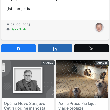
(Istinomjer.ba)
26. 09. 2024
Dalio Sijah
Share
Share
Tweet
ANALIZE
ANALIZE
Općina Novo Sarajevo:
Azil u Prači: Psi laju,
Četiri godine mandata
vlade prolaze