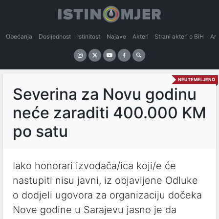
Obećanja
Dosljednost
Istinitost
Najave
Akteri
Strani akteri o BiH
An
NEUTEMELJENO
Severina za Novu godinu
neće zaraditi 400.000 KM
po satu
Iako honorari izvođača/ica koji/e će
nastupiti nisu javni, iz objavljene Odluke
o dodjeli ugovora za organizaciju dočeka
Nove godine u Sarajevu jasno je da