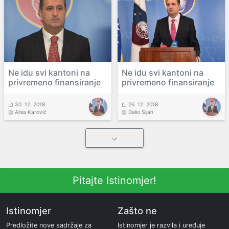
Ne idu svi kantoni na
Ne idu svi kantoni na
privremeno finansiranje
privremeno finansiranje
30. 12. 2018
26. 12. 2018
Alisa Karović
Dalio Sijah
Pitajte Istinomjer!
Istinomjer
Zašto ne
Predložite nove sadržaje za
Istinomjer je razvila i uređuje