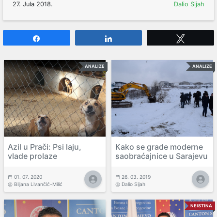
27. Jula 2018.
Dalio Sijah
Share
Share
Tweet
ANALIZE
ANALIZE
Azil u Prači: Psi laju,
Kako se grade moderne
vlade prolaze
saobraćajnice u Sarajevu
01. 07. 2020
26. 03. 2019
Biljana Livančić-Milić
Dalio Sijah
NEISTINA