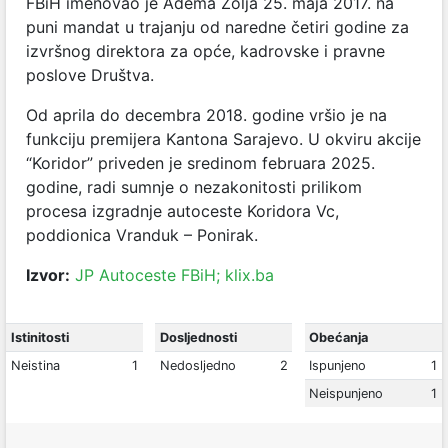
FBiH imenovao je Adema Zolja 25. maja 2017. na
puni mandat u trajanju od naredne četiri godine za
izvršnog direktora za opće, kadrovske i pravne
poslove Društva.
Od aprila do decembra 2018. godine vršio je na
funkciju premijera Kantona Sarajevo. U okviru akcije
“Koridor” priveden je sredinom februara 2025.
godine, radi sumnje o nezakonitosti prilikom
procesa izgradnje autoceste Koridora Vc,
poddionica Vranduk – Ponirak.
Izvor:
JP Autoceste FBiH;
klix.ba
Istinitosti
Dosljednosti
Obećanja
Neistina
1
Nedosljedno
2
Ispunjeno
1
Neispunjeno
1