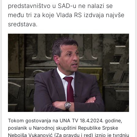
predstavništvo u SAD-u ne nalazi se
među tri za koje Vlada RS izdvaja najvše
sredstava.
Tokom gostovanja na UNA TV 18.4.2024. godine,
poslanik u Narodnoj skupštini Republike Srpske
Nebojša Vukanović (Za pravdu i red) iznio je tvrdnju