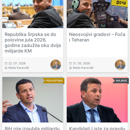
Republika Srpska se do
Neosvojivi gradovi – Foča
polovine jula 2026.
i Teheran
godine zadužila oko dvije
milijarde KM
22. 07. 2026
21. 05. 2026
Mašo Karavdić
Mašo Karavdić
POLUISTINA
NAJAVE
BiH nije izgubila milijardu
Kandidati Liste za pravdu