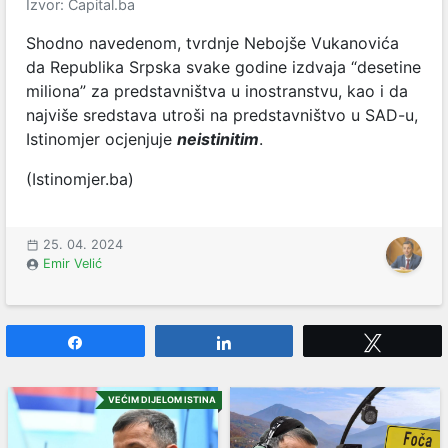
Izvor: Capital.ba
Shodno navedenom, tvrdnje Nebojše Vukanovića
da Republika Srpska svake godine izdvaja “desetine
miliona” za predstavništva u inostranstvu, kao i da
najviše sredstava utroši na predstavništvo u SAD-u,
Istinomjer ocjenjuje
neistinitim
.
(Istinomjer.ba)
25. 04. 2024
Emir Velić
Share
Share
Tweet
VEĆIM DIJELOM ISTINA