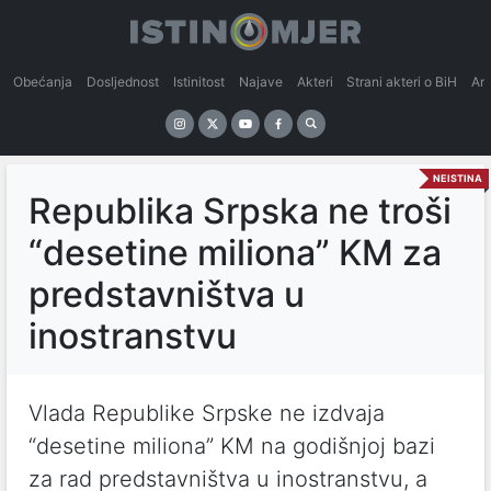
Obećanja
Dosljednost
Istinitost
Najave
Akteri
Strani akteri o BiH
An
NEISTINA
Republika Srpska ne troši
“desetine miliona” KM za
predstavništva u
inostranstvu
Vlada Republike Srpske ne izdvaja
“desetine miliona” KM na godišnjoj bazi
za rad predstavništva u inostranstvu, a