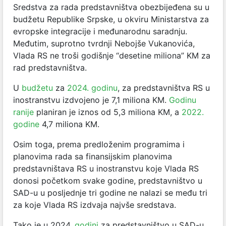
Sredstva za rada predstavništva obezbijeđena su u
budžetu Republike Srpske, u okviru Ministarstva za
evropske integracije i međunarodnu saradnju.
Međutim, suprotno tvrdnji Nebojše Vukanovića,
Vlada RS ne troši godišnje “desetine miliona” KM za
rad predstavništva.
U
budžetu
za
2024. godinu
, za predstavništva RS u
inostranstvu izdvojeno je 7,1 miliona KM.
Godinu
ranije
planiran je iznos od 5,3 miliona KM, a
2022.
godine
4,7 miliona KM.
Osim toga, prema predloženim programima i
planovima rada sa finansijskim planovima
predstavništava RS u inostranstvu koje Vlada RS
donosi početkom svake godine, predstavništvo u
SAD-u u posljednje tri godine ne nalazi se među tri
za koje Vlada RS izdvaja najvše sredstava.
Tako je u 2024.
godini
za predstavništvo u SAD-u