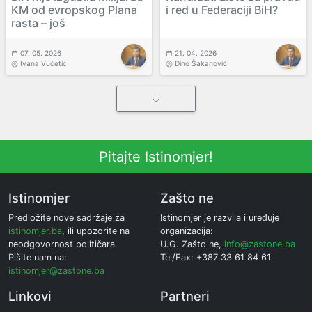
KM od evropskog Plana
i red u Federaciji BiH?
rasta – još
07. 05. 2026
21. 04. 2026
Ivana Vučetić
Dino Šakanović
Pitajte Istinomjer!
Istinomjer
Zašto ne
Predložite nove sadržaje za
Istinomjer je razvila i uređuje
istinomjer.ba
, ili upozorite na
organizacija:
neodgovornost političara.
U.G. Zašto ne,
info@zastone.ba
Pišite nam na:
Tel/Fax: +387 33 61 84 61
istinomjer@zastone.ba
Linkovi
Partneri