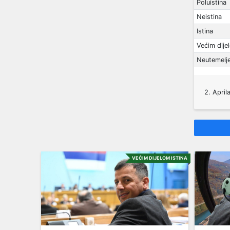
Poluistina
Neistina
Istina
Većim dije
Neutemelj
2. April
VEĆIM DIJELOM ISTINA