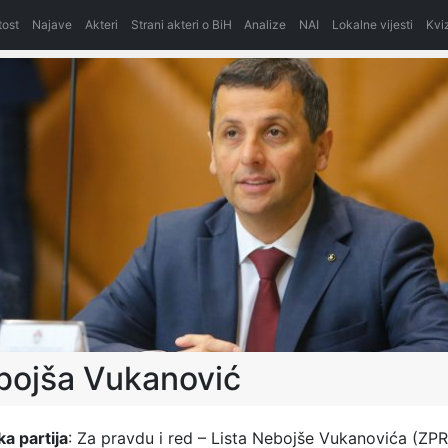
itost
Najave
Akteri
Strani akteri o BiH
Analize
NAI
Lokalne vijesti
Kvi
bojša Vukanović
ka partija
: Za pravdu i red – Lista Nebojše Vukanovića (ZPR