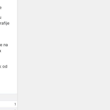
e
u
rafije
je na
a
k od
1