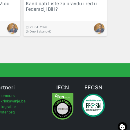
KM od
Kandidati Liste za pravdu i red u
Federaciji BiH?
21. 04. 2026
Dino Šakanović
rtneri
IFCN
EFCSN
inomer.rs
krinkavanje.ba
tograf.hr
nter.org