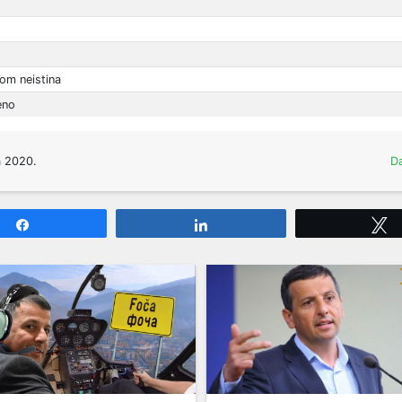
lom neistina
eno
a 2020.
Da
Share
Share