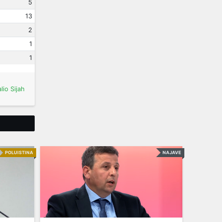
5
13
2
1
1
lio Sijah
Tweet
POLUISTINA
NAJAVE