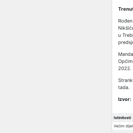
Trenut
Rođen 
Nikšić
u Treb
predsj
Mandat
Općim 
2022.
Strank
tada.
Izvor:
Istinitosti
Većim dije