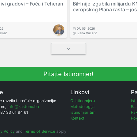
ivi gradovi – Foča i Teheran
BiH nije izgubila milijardu 
evropskog Plana rasta – još
026
07. 05. 2026
avdić
Ivana Vučetić
Pitajte Istinomjer!
ne
Linkovi
Pa
e razvila i uređuje organizacija:
O Istinomjeru
Ist
 ne,
info@zastone.ba
Metodologija
Ras
387 33 61 84 61
Istinomjer tim
Fak
Kontakt
Poy
y Policy
and
Terms of Service
apply.