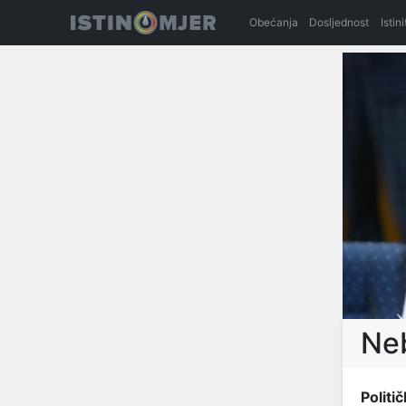
Obećanja
Dosljednost
Istin
Ne
Politič