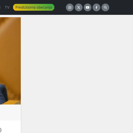
z
TV
Predizborna obećanja
)