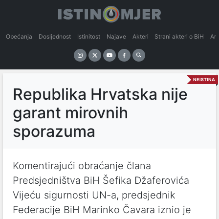
Obećanja
Dosljednost
Istinitost
Najave
Akteri
Strani akteri o BiH
An
NEISTINA
Republika Hrvatska nije
garant mirovnih
sporazuma
Komentirajući obraćanje člana
Predsjedništva BiH Šefika Džaferovića
Vijeću sigurnosti UN-a, predsjednik
Federacije BiH Marinko Čavara iznio je