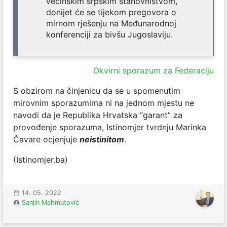
većinskim srpskim stanovništvom,
donijet će se tijekom pregovora o
mirnom rješenju na Međunarodnoj
konferenciji za bivšu Jugoslaviju.
Okvirni sporazum za Federaciju
S obzirom na činjenicu da se u spomenutim
mirovnim sporazumima ni na jednom mjestu ne
navodi da je Republika Hrvatska “garant” za
provođenje sporazuma, Istinomjer tvrdnju Marinka
Čavare ocjenjuje
neistinitom
.
(Istinomjer.ba)
14. 05. 2022
Sanjin Mahmutović