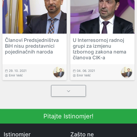
Članovi Predsjedništva
U Interresornoj radnoj
BiH nisu predstavnici
grupi za izmjenu
pojedinačnih naroda
Izbornog zakona nema
članova CIK-a
29. 10. 2021
04. 06. 2021
Emir Velić
Emir Velić
Pitajte Istinomjer!
Istinomjer
Zašto ne