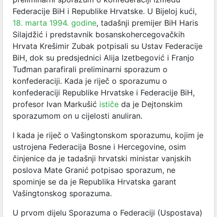
Federacije BiH i Republike Hrvatske. U Bijeloj kući,
18. marta 1994. godine
, tadašnji premijer BiH Haris
Silajdžić i predstavnik bosanskohercegovačkih
Hrvata Krešimir Zubak potpisali su Ustav Federacije
BiH, dok su predsjednici Alija Izetbegović i Franjo
Tuđman parafirali preliminarni sporazum o
konfederaciji. Kada je riječ o sporazumu o
konfederaciji Republike Hrvatske i Federacije BiH,
profesor Ivan Markušić
ističe
da je Dejtonskim
sporazumom on u cijelosti anuliran.
I kada je riječ o Vašingtonskom sporazumu, kojim je
ustrojena Federacija Bosne i Hercegovine, osim
činjenice da je tadašnji hrvatski ministar vanjskih
poslova Mate Granić potpisao sporazum, ne
spominje se da je Republika Hrvatska garant
Vašingtonskog sporazuma.
U prvom dijelu Sporazuma o Federaciji (Uspostava)