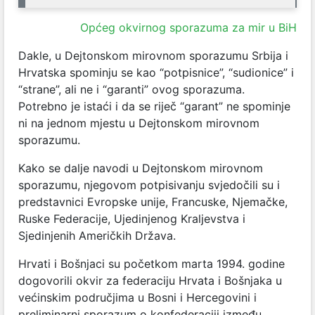
Općeg okvirnog sporazuma za mir u BiH
Dakle, u Dejtonskom mirovnom sporazumu Srbija i
Hrvatska spominju se kao “potpisnice”, “sudionice” i
“strane”, ali ne i “garanti” ovog sporazuma.
Potrebno je istaći i da se riječ “garant” ne spominje
ni na jednom mjestu u Dejtonskom mirovnom
sporazumu.
Kako se dalje navodi u Dejtonskom mirovnom
sporazumu, njegovom potpisivanju svjedočili su i
predstavnici Evropske unije, Francuske, Njemačke,
Ruske Federacije, Ujedinjenog Kraljevstva i
Sjedinjenih Američkih Država.
Hrvati i Bošnjaci su početkom marta 1994. godine
dogovorili okvir za federaciju Hrvata i Bošnjaka u
većinskim područjima u Bosni i Hercegovini i
preliminarni sporazum o konfederaciji između