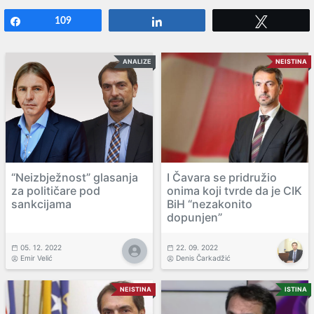
Share
109
Share
Tweet
ANALIZE
NEISTINA
“Neizbježnost” glasanja
I Čavara se pridružio
za političare pod
onima koji tvrde da je CIK
sankcijama
BiH “nezakonito
dopunjen”
05. 12. 2022
22. 09. 2022
Emir Velić
Denis Čarkadžić
NEISTINA
ISTINA