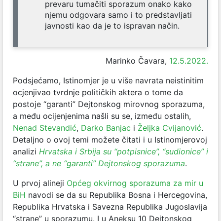
prevaru tumačiti sporazum onako kako
njemu odgovara samo i to predstavljati
javnosti kao da je to ispravan način.
Marinko Čavara,
12.5.2022.
Podsjećamo, Istinomjer je u više navrata neistinitim
ocjenjivao tvrdnje političkih aktera o tome da
postoje “garanti” Dejtonskog mirovnog sporazuma,
a među ocijenjenima našli su se, između ostalih,
Nenad Stevandić
,
Darko Banjac
i
Željka Cvijanović
.
Detaljno o ovoj temi možete čitati i u Istinomjerovoj
analizi
Hrvatska i Srbija su “potpisnice”, “sudionice” i
“strane”, a ne “garanti” Dejtonskog sporazuma
.
U prvoj alineji
Općeg okvirnog sporazuma za mir u
BiH
navodi se da su Republika Bosna i Hercegovina,
Republika Hrvatska i Savezna Republika Jugoslavija
“strane” u sporazumu. I u Aneksu 10 Dejtonskog