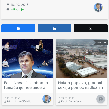
16. 10. 2015
Istinomjer
Share
Share
Tweet
ANALIZE
Fadil Novalić i slobodno
Nakon poplava, građani
tumačenje freelancera
čekaju pomoć nadležnih
21. 11. 2021
10. 11. 2021
Biljana Livančić-Milić
Faruk Durmišević