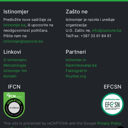
Istinomjer
Zašto ne
Predložite nove sadržaje za
Istinomjer je razvila i uređuje
istinomjer.ba
, ili upozorite na
organizacija:
neodgovornost političara.
U.G. Zašto ne,
info@zastone.ba
Pišite nam na:
Tel/Fax: +387 33 61 84 61
istinomjer@zastone.ba
Linkovi
Partneri
O Istinomjeru
Istinomer.rs
Metodologija
Raskrinkavanje.ba
Istinomjer tim
Faktograf.hr
Kontakt
Poynter.org
IFCN
EFCSN
This site is protected by reCAPTCHA and the Google
Privacy Policy