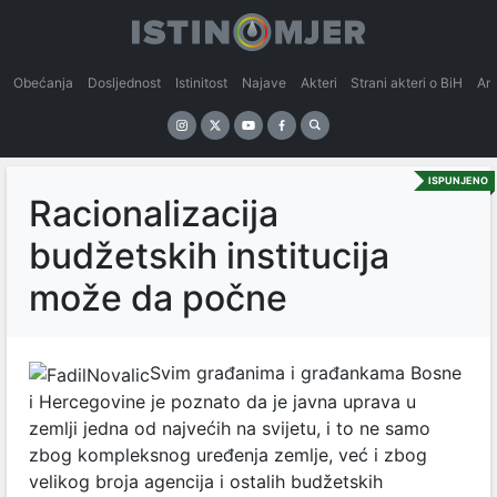
Obećanja
Dosljednost
Istinitost
Najave
Akteri
Strani akteri o BiH
An
ISPUNJENO
Racionalizacija
budžetskih institucija
može da počne
Svim građanima i građankama Bosne
i Hercegovine je poznato da je javna uprava u
zemlji jedna od najvećih na svijetu, i to ne samo
zbog kompleksnog uređenja zemlje, već i zbog
velikog broja agencija i ostalih budžetskih