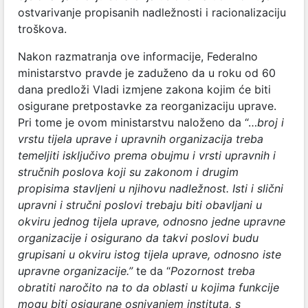
ostvarivanje propisanih nadležnosti i racionalizaciju
troškova.
Nakon razmatranja ove informacije, Federalno
ministarstvo pravde je zaduženo da u roku od 60
dana predloži Vladi izmjene zakona kojim će biti
osigurane pretpostavke za reorganizaciju uprave.
Pri tome je ovom ministarstvu naloženo da “…
broj i
vrstu tijela uprave i upravnih organizacija treba
temeljiti isključivo prema obujmu i vrsti upravnih i
stručnih poslova koji su zakonom i drugim
propisima stavljeni u njihovu nadležnost. Isti i slični
upravni i stručni poslovi trebaju biti obavljani u
okviru jednog tijela uprave, odnosno jedne upravne
organizacije i osigurano da takvi poslovi budu
grupisani u okviru istog tijela uprave, odnosno iste
upravne organizacije.”
te da “
Pozornost treba
obratiti naročito na to da oblasti u kojima funkcije
mogu biti osigurane osnivanjem instituta, s