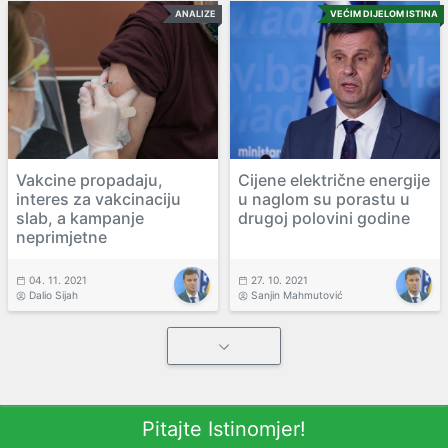
ANALIZE
VEĆIM DIJELOM ISTINA
Vakcine propadaju,
Cijene električne energije
interes za vakcinaciju
u naglom su porastu u
slab, a kampanje
drugoj polovini godine
neprimjetne
04. 11. 2021
27. 10. 2021
Dalio Sijah
Sanjin Mahmutović
Pitajte Istinomjer!