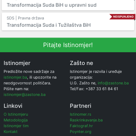
Transformacija Suda BiH u upravni sud
NEISPUNJENO
SDS | Pravna država
Transformacija Suda i Tužilaštva BiH
Pitajte Istinomjer!
Istinomjer
Zašto ne
Predložite nove sadržaje za
Istinomjer je razvila i uređuje
istinomjer.ba
, ili upozorite na
organizacija:
neodgovornost političara.
U.G. Zašto ne,
info@zastone.ba
Pišite nam na:
Tel/Fax: +387 33 61 84 61
istinomjer@zastone.ba
Linkovi
Partneri
O Istinomjeru
Istinomer.rs
Metodologija
Raskrinkavanje.ba
Istinomjer tim
Faktograf.hr
Kontakt
Poynter.org