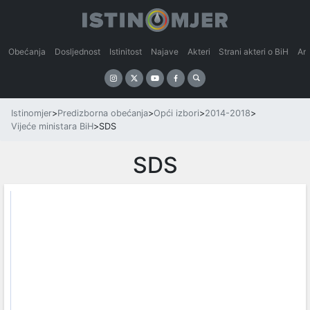
Obećanja
Dosljednost
Istinitost
Najave
Akteri
Strani akteri o BiH
An
Istinomjer
>
Predizborna obećanja
>
Opći izbori
>
2014-2018
>
Vijeće ministara BiH
>
SDS
SDS