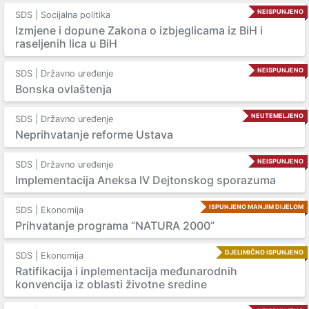
NEISPUNJENO
SDS | Socijalna politika
Izmjene i dopune Zakona o izbjeglicama iz BiH i
raseljenih lica u BiH
NEISPUNJENO
SDS | Državno uređenje
Bonska ovlaštenja
NEUTEMELJENO
SDS | Državno uređenje
Neprihvatanje reforme Ustava
NEISPUNJENO
SDS | Državno uređenje
Implementacija Aneksa IV Dejtonskog sporazuma
ISPUNJENO MANJIM DIJELOM
SDS | Ekonomija
Prihvatanje programa “NATURA 2000”
DJELIMIČNO ISPUNJENO
SDS | Ekonomija
Ratifikacija i inplementacija međunarodnih
konvencija iz oblasti životne sredine