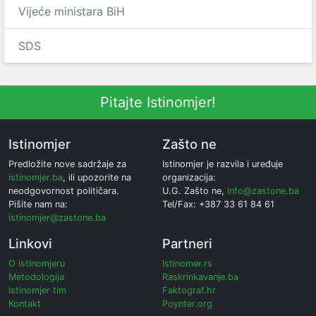
Vijeće ministara BiH
SDS
Pitajte Istinomjer!
Istinomjer
Zašto ne
Predložite nove sadržaje za
Istinomjer je razvila i uređuje
istinomjer.ba
, ili upozorite na
organizacija:
neodgovornost političara.
U.G. Zašto ne,
info@zastone.ba
Pišite nam na:
Tel/Fax: +387 33 61 84 61
istinomjer@zastone.ba
Linkovi
Partneri
O Istinomjeru
Istinomer.rs
Metodologija
Raskrinkavanje.ba
Istinomjer tim
Faktograf.hr
Kontakt
Poynter.org