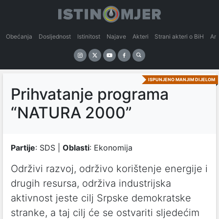
Obećanja
Dosljednost
Istinitost
Najave
Akteri
Strani akteri o BiH
An
ISPUNJENO MANJIM DIJELOM
Prihvatanje programa
“NATURA 2000”
Partije
: SDS |
Oblasti
: Ekonomija
Održivi razvoj, održivo korištenje energije i
drugih resursa, održiva industrijska
aktivnost jeste cilj Srpske demokratske
stranke, a taj cilj će se ostvariti sljedećim