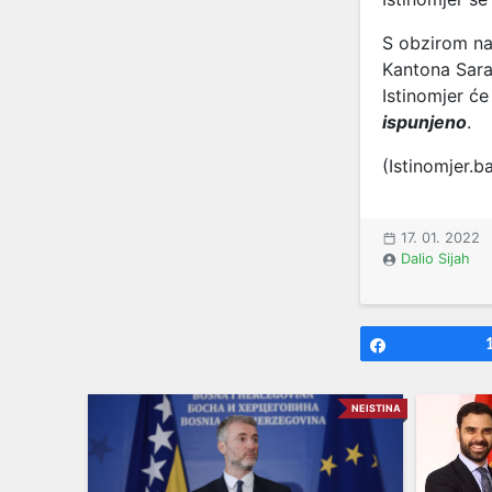
S obzirom na 
Kantona Sara
Istinomjer će
ispunjeno
.
(Istinomjer.b
17. 01. 2022
Dalio Sijah
Share
NEISTINA