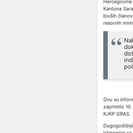
Hercegovine (
Kantona Sara
bivših člano
resornih mini
Nak
dok
doš
ind
poč
Ovu su inform
zaprimilo 10.
KJKP GRAS.
Dugogodišnj
Istinomjer s