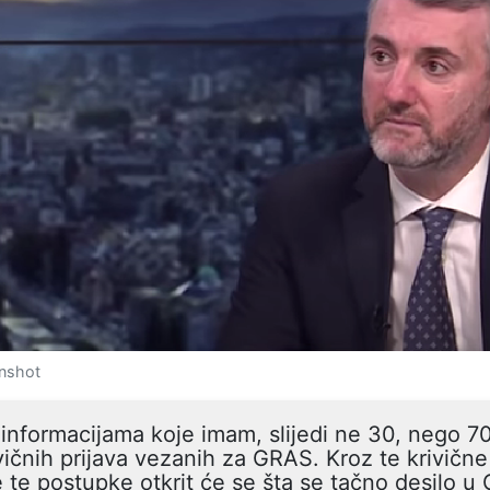
enshot
informacijama koje imam, slijedi ne 30, nego 7
vičnih prijava vezanih za GRAS. Kroz te krivične 
 te postupke otkrit će se šta se tačno desilo 