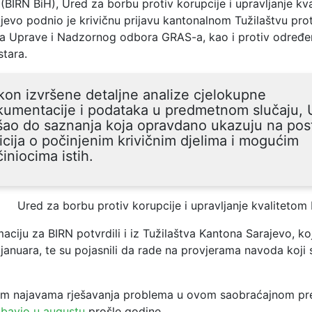
BIRN BiH), Ured za borbu protiv korupcije i upravljanje kv
jevo podnio je krivičnu prijavu kantonalnom Tužilaštvu prot
va Uprave i Nadzornog odbora GRAS-a, kao i protiv određen
stara.
on izvršene detaljne analize cjelokupne
umentacije i podataka u predmetnom slučaju, 
ao do saznanja koja opravdano ukazuju na pos
icija o počinjenim krivičnim djelima i mogućim
iniocima istih.
Ured za borbu protiv korupcije i upravljanje kvalitetom
aciju za BIRN potvrdili i iz Tužilaštva Kantona Sarajevo, koj
 januara, te su pojasnili da rade na provjerama navoda koji
im najavama rješavanja problema u ovom saobraćajnom p
e
bavio u augustu
prošle godine.