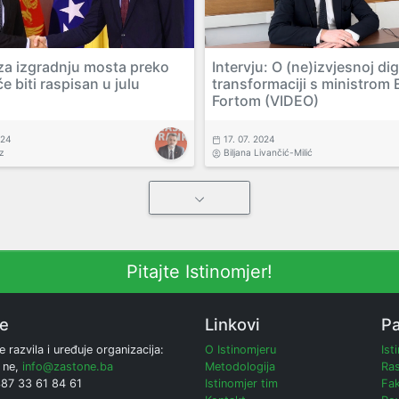
za izgradnju mosta preko
Intervju: O (ne)izvjesnoj dig
e biti raspisan u julu
transformaciji s ministrom
Fortom (VIDEO)
024
17. 07. 2024
z
Biljana Livančić-Milić
Pitajte Istinomjer!
ne
Linkovi
Pa
e razvila i uređuje organizacija:
O Istinomjeru
Ist
 ne,
info@zastone.ba
Metodologija
Ras
387 33 61 84 61
Istinomjer tim
Fak