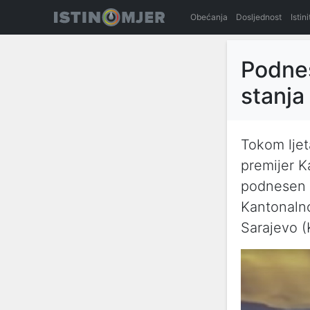
Obećanja
Dosljednost
Istin
Podnes
stanja
Tokom ljet
premijer K
podnesen v
Kantonaln
Sarajevo 