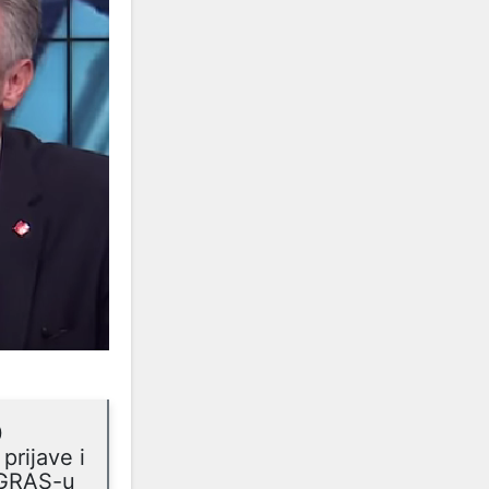
0
prijave i
u GRAS-u