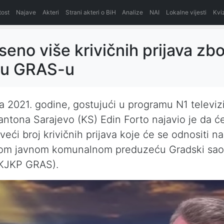
itost
Najave
Akteri
Strani akteri o BiH
Analize
NAI
Lokalne vijesti
Kvi
eno više krivičnih prijava zb
 u GRAS-u
a 2021. godine, gostujući u programu N1 televizi
antona Sarajevo (KS) Edin Forto najavio je da će
eći broj krivičnih prijava koje će se odnositi na
om javnom komunalnom preduzeću Gradski sao
(KJKP GRAS).