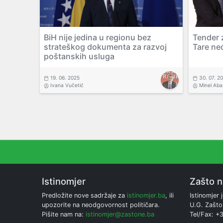
BiH nije jedina u regionu bez
Tender 
strateškog dokumenta za razvoj
Tare neć
poštanskih usluga
19. 06. 2025
30. 07. 2
Ivana Vučetić
Minel Aba
Istinomjer
Zašto 
Predložite nove sadržaje za
istinomjer.ba
, ili
Istinomjer j
upozorite na neodgovornost političara.
U.G. Zašto
Pišite nam na:
istinomjer@zastone.ba
Tel/Fax: +