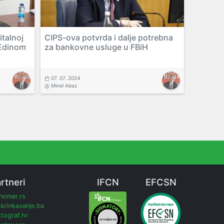
italnoj
CIPS-ova potvrda i dalje potrebna
 Edinom
za bankovne usluge u FBiH
07. 07. 2024
Minel Abaz
rtneri
IFCN
EFCSN
inomer.rs
krinkavanje.ba
tograf.hr