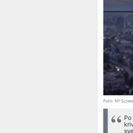
Foto: N1 Scre
Po 
kri
sve