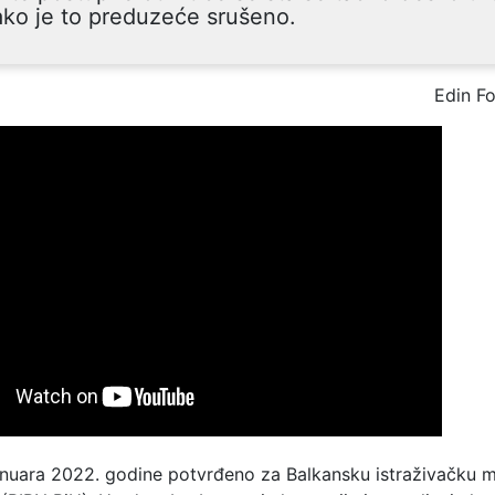
ako je to preduzeće srušeno.
Edin F
januara 2022. godine potvrđeno za Balkansku istraživačku 