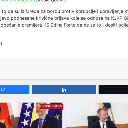
to da su iz Ureda za borbu protiv korupcije i upravljanje k
jevo podnesene krivične prijave koje se odnose na KJKP G
 obećanje premijera KS Edina Forte da će se to i desiti ocije
a)
117
Share
NEISPUNJENO