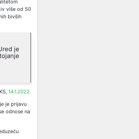
alitetom
iv više od 50
ih bivših
Ured je
tojanje
 KS,
14.1.2022.
e je prijavu
 se odnose na
reduzeću