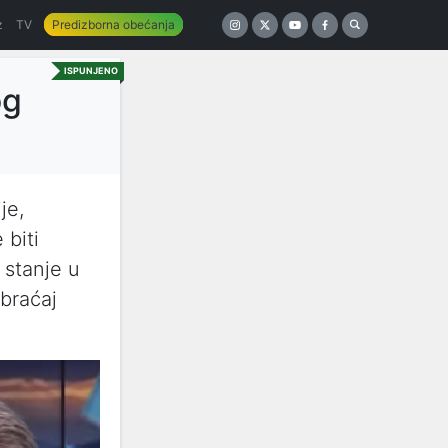
z
TV
Predizborna obećanja
ISPUNJENO
og
je,
 biti
 stanje u
braćaj