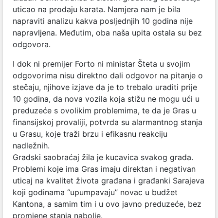
uticao na prodaju karata. Namjera nam je bila
napraviti analizu kakva posljednjih 10 godina nije
napravljena. Međutim, oba naša upita ostala su bez
odgovora.
I dok ni premijer Forto ni ministar Šteta u svojim
odgovorima nisu direktno dali odgovor na pitanje o
stečaju, njihove izjave da je to trebalo uraditi prije
10 godina, da nova vozila koja stižu ne mogu ući u
preduzeće s ovolikim problemima, te da je Gras u
finansijskoj provaliji, potvrda su alarmantnog stanja
u Grasu, koje traži brzu i efikasnu reakciju
nadležnih.
Gradski saobraćaj žila je kucavica svakog grada.
Problemi koje ima Gras imaju direktan i negativan
uticaj na kvalitet života građana i građanki Sarajeva
koji godinama “upumpavaju” novac u budžet
Kantona, a samim tim i u ovo javno preduzeće, bez
promjene stanja nabolje.