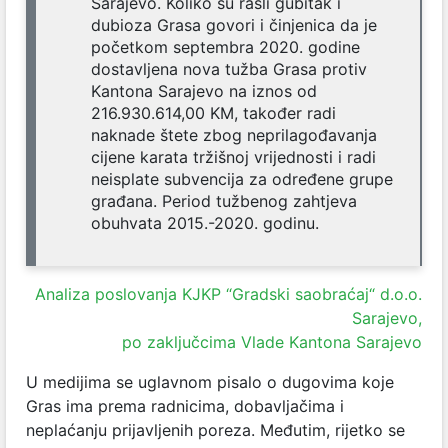
Sarajevo. Koliko su rasli gubitak i
dubioza Grasa govori i činjenica da je
početkom septembra 2020. godine
dostavljena nova tužba Grasa protiv
Kantona Sarajevo na iznos od
216.930.614,00 KM, također radi
naknade štete zbog neprilagođavanja
cijene karata tržišnoj vrijednosti i radi
neisplate subvencija za određene grupe
građana. Period tužbenog zahtjeva
obuhvata 2015.-2020. godinu.
Analiza poslovanja KJKP “Gradski saobraćaj“ d.o.o.
Sarajevo,
po zaključcima Vlade Kantona Sarajevo
U medijima se uglavnom pisalo o dugovima koje
Gras ima prema radnicima, dobavljačima i
neplaćanju prijavljenih poreza. Međutim, rijetko se