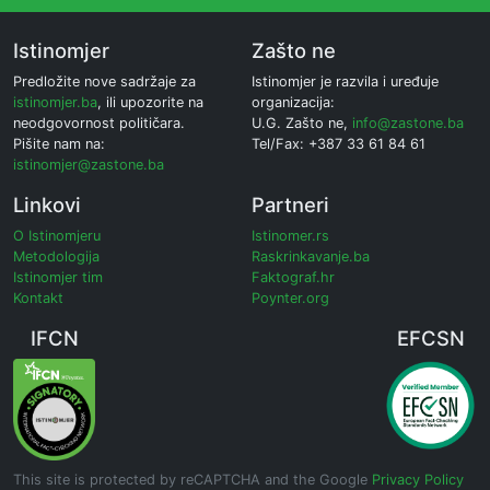
Istinomjer
Zašto ne
Predložite nove sadržaje za
Istinomjer je razvila i uređuje
istinomjer.ba
, ili upozorite na
organizacija:
neodgovornost političara.
U.G. Zašto ne,
info@zastone.ba
Pišite nam na:
Tel/Fax: +387 33 61 84 61
istinomjer@zastone.ba
Linkovi
Partneri
O Istinomjeru
Istinomer.rs
Metodologija
Raskrinkavanje.ba
Istinomjer tim
Faktograf.hr
Kontakt
Poynter.org
IFCN
EFCSN
This site is protected by reCAPTCHA and the Google
Privacy Policy