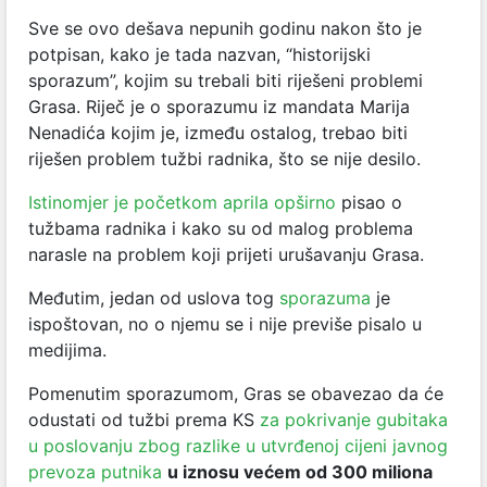
Sve se ovo dešava nepunih godinu nakon što je
potpisan, kako je tada nazvan, “historijski
sporazum”, kojim su trebali biti riješeni problemi
Grasa. Riječ je o sporazumu iz mandata Marija
Nenadića kojim je, između ostalog, trebao biti
riješen problem tužbi radnika, što se nije desilo.
Istinomjer je početkom aprila opširno
pisao o
tužbama radnika i kako su od malog problema
narasle na problem koji prijeti urušavanju Grasa.
Međutim, jedan od uslova tog
sporazuma
je
ispoštovan, no o njemu se i nije previše pisalo u
medijima.
Pomenutim sporazumom, Gras se obavezao da će
odustati od tužbi prema KS
za pokrivanje gubitaka
u poslovanju zbog razlike u utvrđenoj cijeni javnog
prevoza putnika
u iznosu većem od 300 miliona