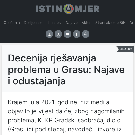
Obećanja
Dosljednost
Istinitost
Najave
Akteri
Strani akteri o BiH
An
ANALIZE
Decenija rješavanja
problema u Grasu: Najave
i odustajanja
Krajem jula 2021. godine, niz medija
objavilo je vijest da će, zbog nagomilanih
problema, KJKP Gradski saobraćaj d.o.o.
(Gras) ići pod stečaj, navodeći “izvore iz