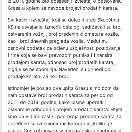
iz 2011. godine bio posljednji izvještaj o poslovanju
Grasa u kojem se navode brojevi prodatih karata.
Svi kasniji izvještaji koji su dolazili pred Skupštinu
KS na usvajanje, između ostalog, sadržavali su broj
ostvarenih vožnji, broj pređenih kilometara vozila,
kao i broj dnevnih pregleda vozila. Međutim,
osnovni podatak za ocjenu uspješnosti poslovanja
firme koja se bavi prevozom putnika i finansira
prodajom karata, odnosno broj prodatih karata,
nigdje se ne spominje. Navedeni su prihodi od
prodaje karata, ali ne i broj.
Istinomjer je poslao dva upita Grasu s molbom da
nam dostave broj prodatih karata za period od
2011. do 2019. godine, kako bismo uporedili
ostvarene prihode i s brojem prodatih karata. Htjeli
smo da vidimo rast ili pad broja prodatih karata za
određene subvencionirane kategorije, koliko je
ulazak Centrotransa u sistem gradskog saobraćaja