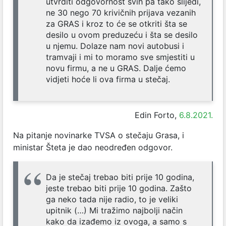
utvrditi odgovornost svih pa tako slijedi,
ne 30 nego 70 krivičnih prijava vezanih
za GRAS i kroz to će se otkriti šta se
desilo u ovom preduzeću i šta se desilo
u njemu. Dolaze nam novi autobusi i
tramvaji i mi to moramo sve smjestiti u
novu firmu, a ne u GRAS. Dalje ćemo
vidjeti hoće li ova firma u stečaj.
Edin Forto,
6.8.2021.
Na pitanje novinarke TVSA o stečaju Grasa, i
ministar Šteta je dao neodređen odgovor.
Da je stečaj trebao biti prije 10 godina,
jeste trebao biti prije 10 godina. Zašto
ga neko tada nije radio, to je veliki
upitnik (…) Mi tražimo najbolji način
kako da izađemo iz ovoga, a samo s