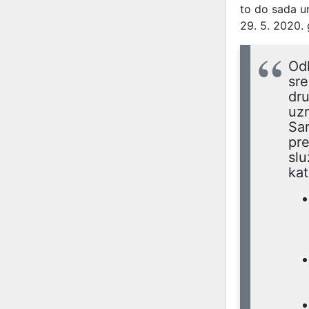
to do sada u
29. 5. 2020. 
Odl
sre
dru
uzr
Sar
pr
slu
kat