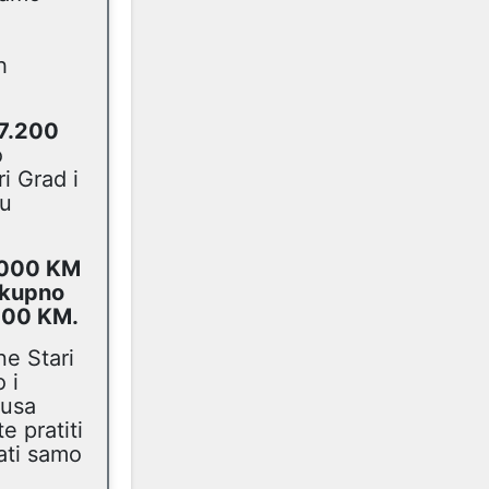
h
17.200
o
i Grad i
ku
0.000 KM
 ukupno
.700 KM.
ne Stari
 i
rusa
e pratiti
ati samo