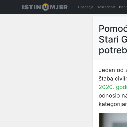
Obećanja
Dosljednost
Istin
Pomoć 
Stari 
potreb
Jedan od z
štaba civi
2020. god
odnosio na
kategorija