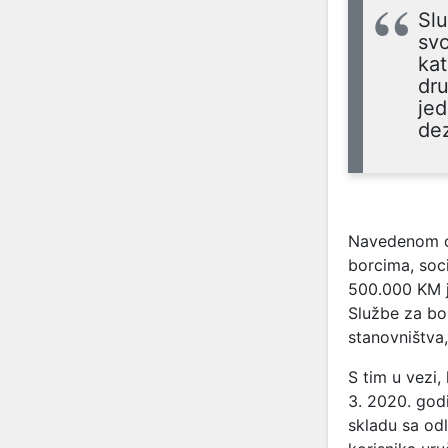
Slu
svo
kat
dru
je
dez
Navedenom od
borcima, soci
500.000 KM j
Službe za bor
stanovništva, 
S tim u vezi,
3. 2020. godi
skladu sa od