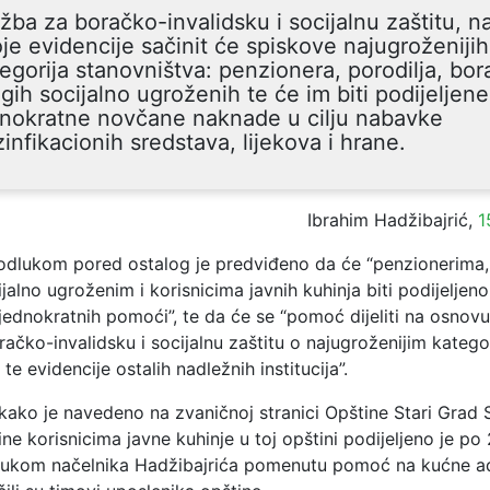
žba za boračko-invalidsku i socijalnu zaštitu, 
je evidencije sačinit će spiskove najugroženijih
egorija stanovništva: penzionera, porodilja, bor
gih socijalno ugroženih te će im biti podijeljene
dnokratne novčane naknade u cilju nabavke
infikacionih sredstava, lijekova i hrane.
Ibrahim Hadžibajrić,
1
lukom pored ostalog je predviđeno da će “penzionerima, 
jalno ugroženim i korisnicima javnih kuhinja biti podijeljen
ednokratnih pomoći”, te da će se “pomoć dijeliti na osnovu
ačko-invalidsku i socijalnu zaštitu o najugroženijim kateg
te evidencije ostalih nadležnih institucija”.
 kako je navedeno na zvaničnoj stranici Opštine Stari Grad S
ne korisnicima javne kuhinje u toj opštini podijeljeno je po
lukom načelnika Hadžibajrića pomenutu pomoć na kućne a