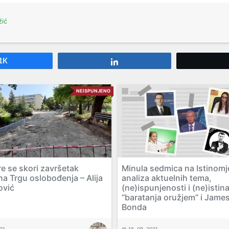
žić
1K
Share
NEISPUNJENO
re se skori završetak
Minula sedmica na Istinomj
na Trgu oslobođenja – Alija
analiza aktuelnih tema,
ović
(ne)ispunjenosti i (ne)istin
“baratanja oružjem” i Jame
Bonda