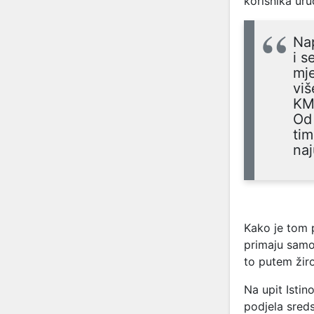
korisnika uru
Nap
i s
mje
viš
KM 
Od 
tim
naj
Kako je tom p
primaju samo
to putem žir
Na upit Istin
podjela sred