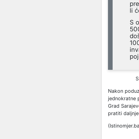
pr
li 
S o
500
doš
10
inv
poj
S
Nakon poduzet
jednokratne 
Grad Sarajev
pratiti daljn
(Istinomjer.b