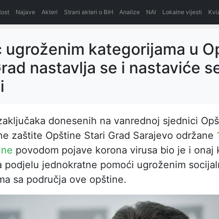
itost
Najave
Akteri
Strani akteri o BiH
Analize
NAI
Lokalne vijesti
Kvi
ugroženim kategorijama u Op
Grad nastavlja se i nastaviće s
i
aključaka donesenih na vanrednoj sjednici Op
lne zaštite Opštine Stari Grad Sarajevo održane
ine
povodom pojave korona virusa bio je i onaj k
 podjelu jednokratne pomoći ugroženim socija
ma sa područja ove opštine.