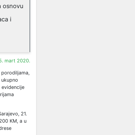
na osnovu
aca i
5. mart 2020.
porodiljama,
o ukupno
 evidencije
orijama
arajevo, 21.
 200 KM, a u
drese