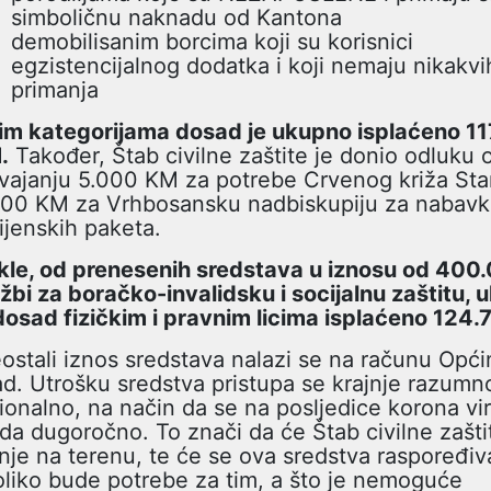
simboličnu naknadu od Kantona
demobilisanim borcima koji su korisnici
egzistencijalnog dodatka i koji nemaju nikakvi
primanja
im kategorijama dosad je ukupno isplaćeno 1
.
Također, Štab civilne zaštite je donio odluku 
vajanju 5.000 KM za potrebe Crvenog križa Star
500 KM za Vrhbosansku nadbiskupiju za nabav
ijenskih paketa.
kle, od prenesenih sredstava u iznosu od 40
žbi za boračko-invalidsku i socijalnu zaštitu,
dosad fizičkim i pravnim licima isplaćeno 124
ostali iznos sredstava nalazi se na računu Opći
d. Utrošku sredstva pristupa se krajnje razumno
ionalno, na način da se na posljedice korona vi
da dugoročno. To znači da će Štab civilne zaštit
nje na terenu, te će se ova sredstva raspoređiv
liko bude potrebe za tim, a što je nemoguće