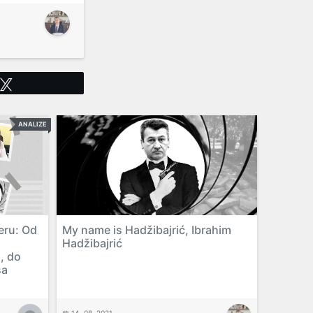
Tweet
ANALIZE
eru: Od
My name is Hadžibajrić, Ibrahim
Hadžibajrić
a, do
sa