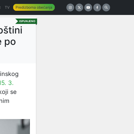
z
TV
Predizborna obećanja
ISPUNJENO
štini
e po
šinskog
15. 3.
oji se
lnim