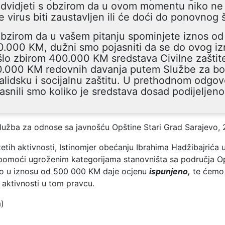
edvidjeti s obzirom da u ovom momentu niko ne
će virus biti zaustavljen ili će doći do ponovnog š
bzirom da u vašem pitanju spominjete iznos od
.000 KM, dužni smo pojasniti da se do ovog i
lo zbirom 400.000 KM sredstava Civilne zaštite
0.000 KM redovnih davanja putem Službe za bo
alidsku i socijalnu zaštitu. U prethodnom odgo
asnili smo koliko je sredstava dosad podijeljeno
lužba za odnose sa javnošću Opštine Stari Grad Sarajevo, 
ih aktivnosti, Istinomjer obećanju Ibrahima Hadžibajrića u
pomoći ugroženim kategorijama stanovništa sa područja Op
o u iznosu od 500 000 KM daje ocjenu
ispunjeno,
te ćemo 
je aktivnosti u tom pravcu.
a)