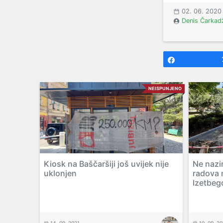
02. 06. 2020
Denis Čarkad
Share
NEISPUNJENO
Kiosk na Baščaršiji još uvijek nije
Ne nazi
uklonjen
radova 
Izetbeg