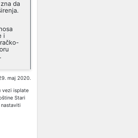
 zna da
irenja.
znosa
 i
račko-
voru
.
29. maj 2020.
 vezi isplate
štine Stari
nastaviti