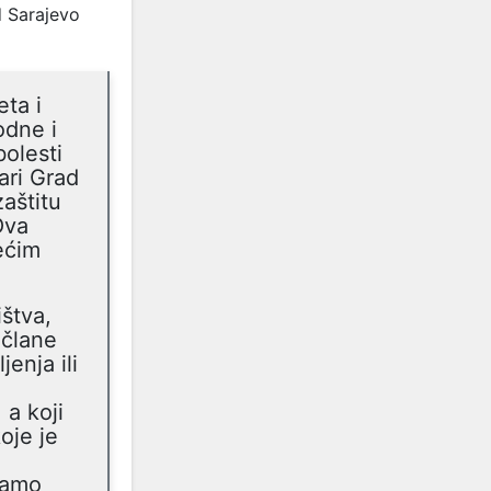
d Sarajevo
ta i
odne i
olesti
ari Grad
zaštitu
Ova
ećim
štva,
ečlane
enja ili
 a koji
oje je
samo