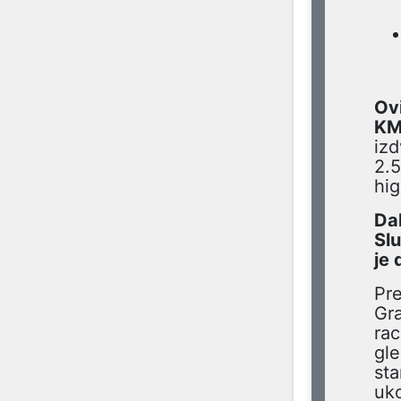
Ov
KM
izd
2.
hig
Da
Slu
je 
Pre
Gra
rac
gle
sta
uko