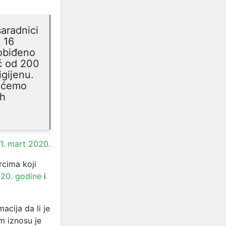
saradnici
h 16
 obiđeno
ć od 200
igijenu.
t ćemo
ih
1. mart 2020.
rcima koji
020. godine
i
acija da li je
m iznosu je