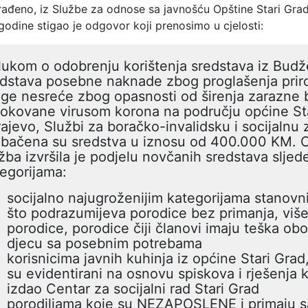
rađeno, iz Službe za odnose sa javnošću Opštine Stari Gra
godine stigao je odgovor koji prenosimo u cjelosti:
ukom o odobrenju korištenja sredstava iz Budže
dstava posebne naknade zbog proglašenja prir
ge nesreće zbog opasnosti od širenja zarazne b
okovane virusom korona na području općine St
ajevo, Službi za boračko-invalidsku i socijalnu 
ebačena su sredstva u iznosu od 400.000 KM. 
žba izvršila je podjelu novčanih sredstava sljed
egorijama:
socijalno najugroženijim kategorijama stanovni
što podrazumijeva porodice bez primanja, viš
porodice, porodice čiji članovi imaju teška obolj
djecu sa posebnim potrebama
korisnicima javnih kuhinja iz općine Stari Grad,
su evidentirani na osnovu spiskova i rješenja k
izdao Centar za socijalni rad Stari Grad
porodiljama koje su NEZAPOSLENE i primaju 