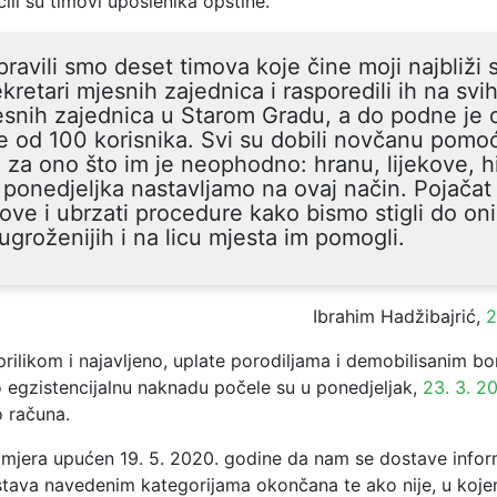
čili su timovi uposlenika opštine.
ravili smo deset timova koje čine moji najbliži 
ekretari mjesnih zajednica i rasporedili ih na svi
snih zajednica u Starom Gradu, a do podne je
e od 100 korisnika. Svi su dobili novčanu pomo
za ono što im je neophodno: hranu, lijekove, h
ponedjeljka nastavljamo na ovaj način. Pojača
ove i ubrzati procedure kako bismo stigli do on
ugroženijih i na licu mjesta im pomogli.
Ibrahim Hadžibajrić,
2
rilikom i najavljeno, uplate porodiljama i demobilisanim bo
 egzistencijalnu naknadu počele su u ponedjeljak,
23. 3. 2
o računa.
omjera upućen 19. 5. 2020. godine da nam se dostave inform
stava navedenim kategorijama okončana te ako nije, u koje