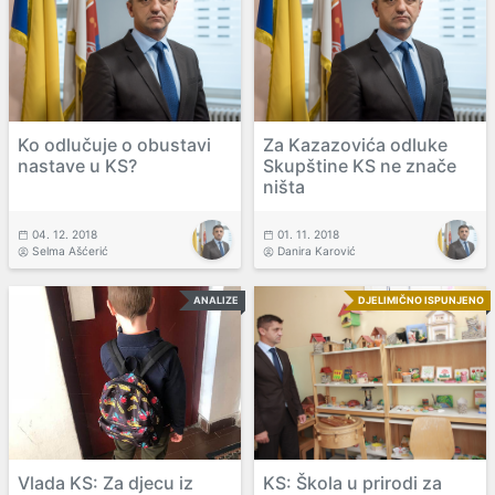
Ko odlučuje o obustavi
Za Kazazovića odluke
nastave u KS?
Skupštine KS ne znače
ništa
04. 12. 2018
01. 11. 2018
Selma Ašćerić
Danira Karović
ANALIZE
DJELIMIČNO ISPUNJENO
Vlada KS: Za djecu iz
KS: Škola u prirodi za