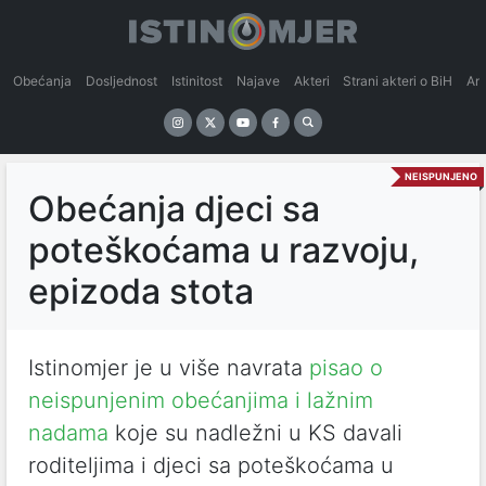
Obećanja
Dosljednost
Istinitost
Najave
Akteri
Strani akteri o BiH
An
NEISPUNJENO
Obećanja djeci sa
poteškoćama u razvoju,
epizoda stota
Istinomjer je u više navrata
pisao o
neispunjenim obećanjima i lažnim
nadama
koje su nadležni u KS davali
roditeljima i djeci sa poteškoćama u