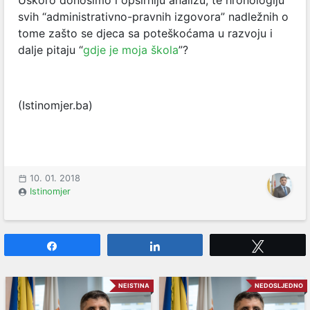
Uskoro donosimo i opširniju analizu, te hronologiju
svih “administrativno-pravnih izgovora” nadležnih o
tome zašto se djeca sa poteškoćama u razvoju i
dalje pitaju “
gdje je moja škola
”?
(Istinomjer.ba)
10. 01. 2018
Istinomjer
Share
Share
Tweet
NEISTINA
NEDOSLJEDNO