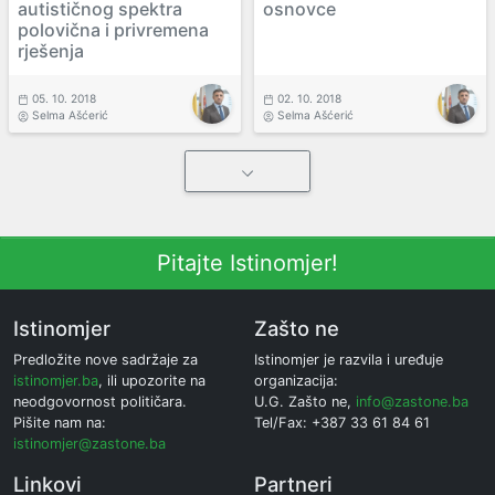
autističnog spektra
osnovce
polovična i privremena
rješenja
05. 10. 2018
02. 10. 2018
Selma Ašćerić
Selma Ašćerić
Pitajte Istinomjer!
Istinomjer
Zašto ne
Predložite nove sadržaje za
Istinomjer je razvila i uređuje
istinomjer.ba
, ili upozorite na
organizacija:
neodgovornost političara.
U.G. Zašto ne,
info@zastone.ba
Pišite nam na:
Tel/Fax: +387 33 61 84 61
istinomjer@zastone.ba
Linkovi
Partneri