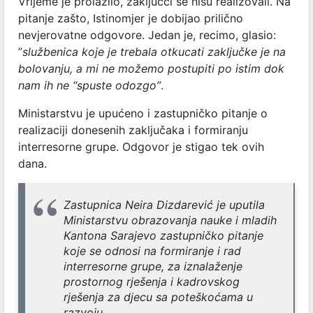
Vrijeme je prolazilo, zaključci se nisu realizovali. Na
pitanje zašto, Istinomjer je dobijao prilično
nevjerovatne odgovore. Jedan je, recimo, glasio:
”
službenica koje je trebala otkucati zaključke je na
bolovanju, a mi ne možemo postupiti po istim dok
nam ih ne “spuste odozgo”
.
Ministarstvu je upućeno i zastupničko pitanje o
realizaciji donesenih zaključaka i formiranju
interresorne grupe. Odgovor je stigao tek ovih
dana.
Zastupnica Neira Dizdarević je uputila
Ministarstvu obrazovanja nauke i mladih
Kantona Sarajevo zastupničko pitanje
koje se odnosi na formiranje i rad
interresorne grupe, za iznalaženje
prostornog rješenja i kadrovskog
rješenja za djecu sa poteškoćama u
razvoju.