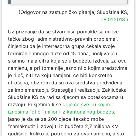
(Odgovor na zastupničko pitanje, Skupština KS,
08.01.2018.
)
Uz priznanje da se stvari nisu pomakle sa mrtve
tačke zbog “administrativno-pravnih problema”,
činjenicu da je interresorna grupa čekala svoje
formiranje mnogo duže od 15 dana, uočljiva je i
sramno mala cifra koja se u budžetu izdvaja za ovu
namjenu, a pri tome nije jasno ni o kojim sredstvima
je riječ, niti za koju namjenu će biti konkretno
utrošena, obzirom da su ova sredstva predviđena
za implementaciju Strategije i realizaciju Zaključaka
Skupštine KS za rad sa djecom sa poteškoćama u
razvoju. Prisjetimo li se
gdje će sve i u kojim
iznosima “otići” milioni iz kantonalnog budžeta
jasno je da se za 200 djece itekako može
“namaknuti” i izdvojiti iz budžeta 2,7 miliona KM
godišnje, koliko je potrebno za ovu namjenu, a što