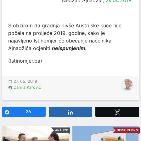
Nedžad Ajnadžić,
24.04.2019.
S obzirom da gradnja bivše Austrijske kuće nije
počela na proljeće 2019. godine, kako je i
najavljeno Istinomjer će obećanje načelnika
Ajnadžića ocjeniti
neispunjenim.
(Istinomjer.ba)
27. 05. 2019
Danira Karović
Share
26
Share
Tweet
ANALIZE
NEISPUNJENO