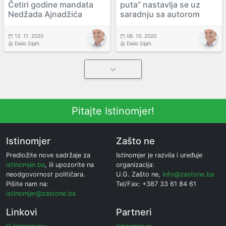
Četiri godine mandata
puta” nastavlja se uz
Nedžada Ajnadžića
saradnju sa autorom
12. 11. 2020
06. 10. 2020
Dalio Sijah
Dalio Sijah
Pitajte Istinomjer!
Istinomjer
Zašto ne
Predložite nove sadržaje za
Istinomjer je razvila i uređuje
istinomjer.ba
, ili upozorite na
organizacija:
neodgovornost političara.
U.G. Zašto ne,
info@zastone.ba
Pišite nam na:
Tel/Fax: +387 33 61 84 61
istinomjer@zastone.ba
Linkovi
Partneri