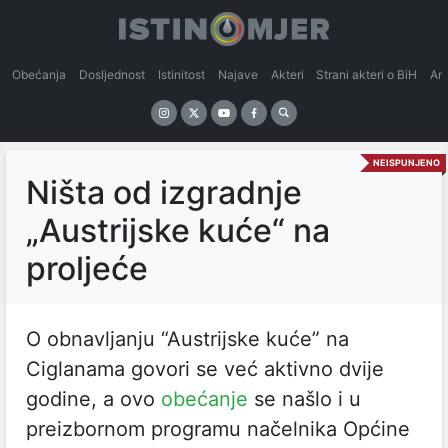
Obećanja
Dosljednost
Istinitost
Najave
Akteri
Strani akteri o BiH
An
NEISPUNJENO
Ništa od izgradnje
„Austrijske kuće“ na
proljeće
O obnavljanju “Austrijske kuće” na
Ciglanama govori se već aktivno dvije
godine, a ovo
obećanje
se našlo i u
preizbornom programu načelnika Općine