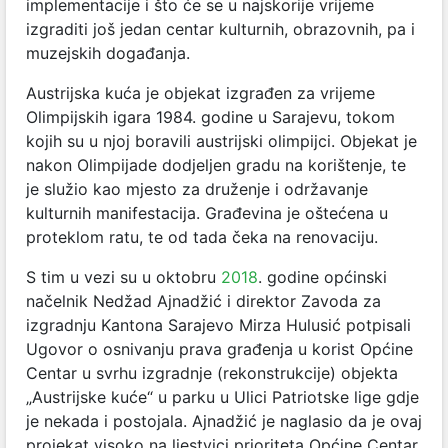
implementacije i što će se u najskorije vrijeme
izgraditi još jedan centar kulturnih, obrazovnih, pa i
muzejskih događanja.
Austrijska kuća je objekat izgrađen za vrijeme
Olimpijskih igara 1984. godine u Sarajevu, tokom
kojih su u njoj boravili austrijski olimpijci. Objekat je
nakon Olimpijade dodjeljen gradu na korištenje, te
je služio kao mjesto za druženje i održavanje
kulturnih manifestacija. Građevina je oštećena u
proteklom ratu, te od tada čeka na renovaciju.
S tim u vezi su u oktobru
2018
. godine općinski
načelnik Nedžad Ajnadžić i direktor Zavoda za
izgradnju Kantona Sarajevo Mirza Hulusić potpisali
Ugovor o osnivanju prava građenja u korist Općine
Centar u svrhu izgradnje (rekonstrukcije) objekta
„Austrijske kuće“ u parku u Ulici Patriotske lige gdje
je nekada i postojala. Ajnadžić je naglasio da je ovaj
projekat visoko na ljestvici prioriteta Općine Centar.