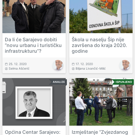
Da li će Sarajevo dobiti
Škola u naselju Šip nije
“novu urbanu i turističku
završena do kraja 2020.
infrastrukturu”?
godine
25. 12. 2020
17. 12. 2020
Selma Ašćerić
Biljana Livančić-Milić
ANALIZE
ISPUNJENO
Općina Centar Sarajevo:
Izmještanje “Zvjezdanog