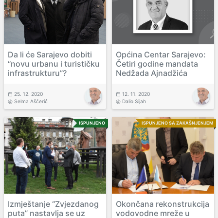
Da li će Sarajevo dobiti
Općina Centar Sarajevo:
“novu urbanu i turističku
Četiri godine mandata
infrastrukturu”?
Nedžada Ajnadžića
25. 12. 2020
12. 11. 2020
Selma Ašćerić
Dalio Sijah
ISPUNJENO
ISPUNJENO SA ZAKAŠNJENJEM
Izmještanje “Zvjezdanog
Okončana rekonstrukcija
puta” nastavlja se uz
vodovodne mreže u