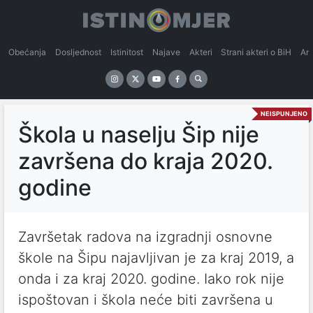
Obećanja
Dosljednost
Istinitost
Najave
Akteri
Strani akteri o BiH
An
NEISPUNJENO
Škola u naselju Šip nije
završena do kraja 2020.
godine
Završetak radova na izgradnji osnovne
škole na Šipu najavljivan je za kraj 2019, a
onda i za kraj 2020. godine. Iako rok nije
ispoštovan i škola neće biti završena u