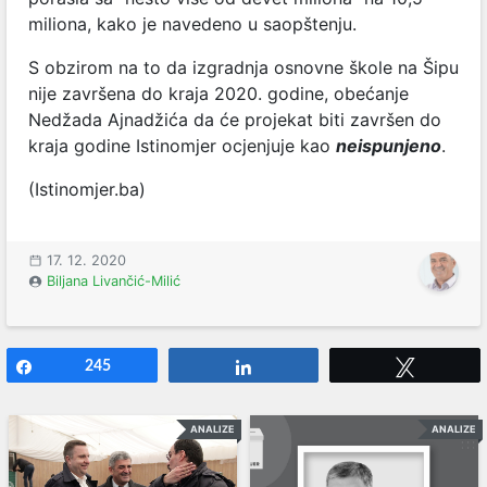
miliona, kako je navedeno u saopštenju.
S obzirom na to da izgradnja osnovne škole na Šipu
nije završena do kraja 2020. godine, obećanje
Nedžada Ajnadžića da će projekat biti završen do
kraja godine Istinomjer ocjenjuje kao
neispunjeno
.
(Istinomjer.ba)
17. 12. 2020
Biljana Livančić-Milić
Share
245
Share
Tweet
ANALIZE
ANALIZE