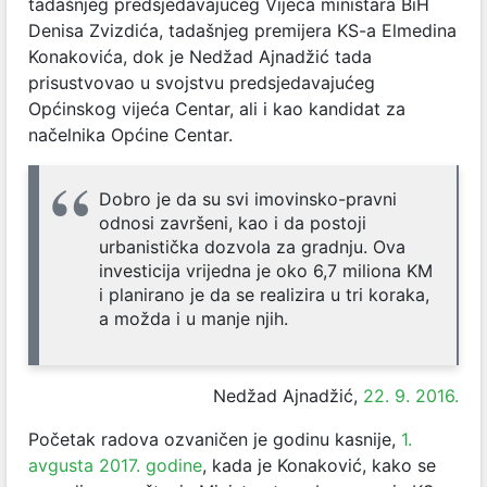
tadašnjeg predsjedavajućeg Vijeća ministara BiH
Denisa Zvizdića, tadašnjeg premijera KS-a Elmedina
Konakovića, dok je Nedžad Ajnadžić tada
prisustvovao u svojstvu predsjedavajućeg
Općinskog vijeća Centar, ali i kao kandidat za
načelnika Općine Centar.
Dobro je da su svi imovinsko-pravni
odnosi završeni, kao i da postoji
urbanistička dozvola za gradnju. Ova
investicija vrijedna je oko 6,7 miliona KM
i planirano je da se realizira u tri koraka,
a možda i u manje njih.
Nedžad Ajnadžić,
22. 9. 2016.
Početak radova ozvaničen je godinu kasnije,
1.
avgusta 2017. godine
, kada je Konaković, kako se