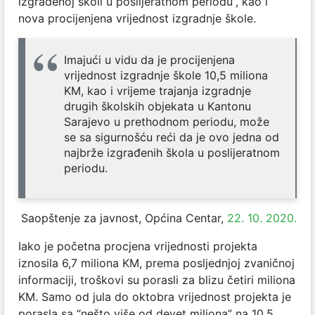
izgrađenoj školi u poslijeratnom periodu”, kao i
nova procijenjena vrijednost izgradnje škole.
Imajući u vidu da je procijenjena
vrijednost izgradnje škole 10,5 miliona
KM, kao i vrijeme trajanja izgradnje
drugih školskih objekata u Kantonu
Sarajevo u prethodnom periodu, može
se sa sigurnošću reći da je ovo jedna od
najbrže izgrađenih škola u poslijeratnom
periodu.
Saopštenje za javnost, Općina Centar,
22. 10. 2020.
Iako je početna procjena vrijednosti projekta
iznosila 6,7 miliona KM, prema posljednjoj zvaničnoj
informaciji, troškovi su porasli za blizu četiri miliona
KM. Samo od jula do oktobra vrijednost projekta je
porasla sa “nešto više od devet miliona” na 10,5