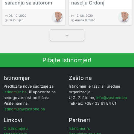
saradnju sa autorom
naselju Grdonj
06. 10. 2020
12. 08. 2020
Dalio Sijah
Amina Izmirlić
Pitajte Istinomjer!
Istinomjer
Zašto ne
Predložite nove sadržaje za
Istinomjer je razvila i uređuje
istinomjer.ba
, ili upozorite na
organizacija:
neodgovornost političara.
U.G. Zašto ne,
info@zastone.ba
Pišite nam na:
Tel/Fax: +387 33 61 84 61
istinomjer@zastone.ba
Linkovi
Partneri
O Istinomjeru
Istinomer.rs