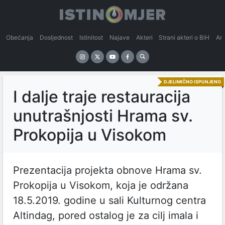
Obećanja
Dosljednost
Istinitost
Najave
Akteri
Strani akteri o BiH
An
DJELIMIČNO ISPUNJENO
I dalje traje restauracija
unutrašnjosti Hrama sv.
Prokopija u Visokom
Prezentacija projekta obnove Hrama sv.
Prokopija u Visokom, koja je održana
18.5.2019. godine u sali Kulturnog centra
Altindag, pored ostalog je za cilj imala i