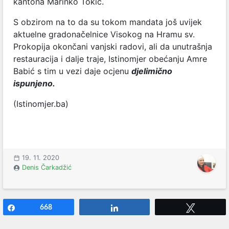
kantona Marinko Tokić.
S obzirom na to da su tokom mandata još uvijek
aktuelne gradonačelnice Visokog na Hramu sv.
Prokopija okončani vanjski radovi, ali da unutrašnja
restauracija i dalje traje, Istinomjer obećanju Amre
Babić s tim u vezi daje ocjenu
djelimično
ispunjeno.
(Istinomjer.ba)
19. 11. 2020
Denis Čarkadžić
Share
668
Share
Tweet