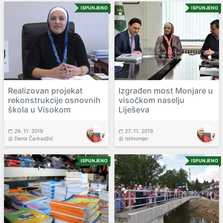
ISPUNJENO
ISPUNJENO
Realizovan projekat
Izgrađen most Monjare u
rekonstrukcije osnovnih
visočkom naselju
škola u Visokom
Liješeva
29. 11. 2019
27. 11. 2019
Denis Čarkadžić
Istinomjer
ISPUNJENO
ISPUNJENO