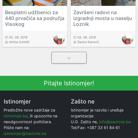
Besplatni udžbenici za
Završeni radovi na
440 prvačića sa područja
izgradnji mosta u naselju
Visokog
Loznik
03. 09. 2019
03. 09. 2019
Amina Izmirlić
Danira Karović
Pitajte Istinomjer!
Istinomjer
Zašto ne
Predložite nove sadržaje za
Istinomjer je razvila i uređuje
istinomjer.ba
, ili upozorite na
organizacija:
neodgovornost političara.
U.G. Zašto ne,
info@zastone.ba
Pišite nam na:
Tel/Fax: +387 33 61 84 61
istinomjer@zastone.ba