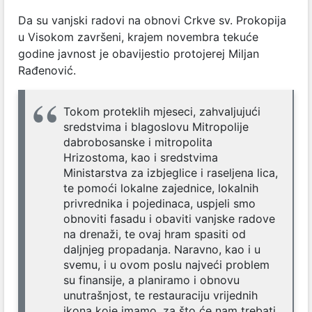
Da su vanjski radovi na obnovi Crkve sv. Prokopija
u Visokom završeni, krajem novembra tekuće
godine javnost je obavijestio protojerej Miljan
Rađenović.
Tokom proteklih mjeseci, zahvaljujući
sredstvima i blagoslovu Mitropolije
dabrobosanske i mitropolita
Hrizostoma, kao i sredstvima
Ministarstva za izbjeglice i raseljena lica,
te pomoći lokalne zajednice, lokalnih
privrednika i pojedinaca, uspjeli smo
obnoviti fasadu i obaviti vanjske radove
na drenaži, te ovaj hram spasiti od
daljnjeg propadanja. Naravno, kao i u
svemu, i u ovom poslu najveći problem
su finansije, a planiramo i obnovu
unutrašnjost, te restauraciju vrijednih
ikona koje imamo, za što će nam trebati