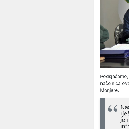
Podsjećamo, 
načelnica ov
Monjare.
Nas
rje
je 
inf