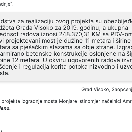
dnje”.
dstva za realizaciju ovog projekta su obezbijeđ
džeta Grada Visoko za 2019. godinu, a ukupna
jednsot radova iznosi 248.370,31 KM sa PDV-o
i projektovani most je dužine 11 metara i širine
ara sa pješačkim stazama sa obje strane. Izgra
armirano betonske konstrukcije oslonjene na š
ine 12 metara. U okviru ugovorenih radova izvr
išćenje i regulacija korita potoka nizvodno i uz
sta.
Grad Visoko, Saopćen
u projekta izgradnje mosta Monjare Istinomjer načelnici Amr
jeno.
a)