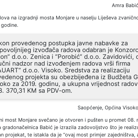
Amra Babi
dova na izgradnji mosta Monjare u naselju Liješeva zvaničn
 godine.
kon provedenog postupka javne nabavke za
povoljnijeg izvođača radova odabran je Konzorc
on“ d.o.o. Zenica i “Porobić” d.o.o. Zavidovići,
učni nadzor nad izvođenjem radova vrši firma
UART“ d.o.o. Visoko. Sredstva za realizaciju
vedenog projekta su obezbijeđena iz Budžeta 
oko za 2019. godinu, a ukupna vrijednost radov
8. 370,31 KM sa PDV-om.
Saopćenje, Općina Visok
i most Monjare svečano je otvoren i pušten u promet 08.
 gradonačelnica Babić je izrazila zadovoljstvo što je realiz
n projekat, te istakla da je “ovaj most primjer zajedništva, a