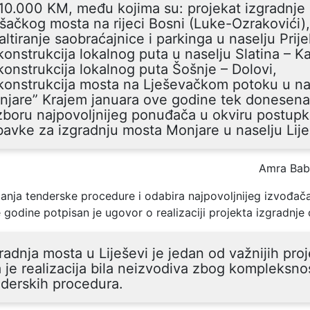
10.000 KM, među kojima su: projekat izgradnje
šačkog mosta na rijeci Bosni (Luke-Ozrakovići),
altiranje saobraćajnice i parkinga u naselju Prije
onstrukcija lokalnog puta u naselju Slatina – Kal
onstrukcija lokalnog puta Šošnje – Dolovi,
konstrukcija mosta na Lješevačkom potoku u na
njare” Krajem januara ove godine tek donesen
zboru najpovoljnijeg ponuđača u okviru postupk
avke za izgradnju mosta Monjare u naselju Lij
Amra Babi
nja tenderske procedure i odabira najpovoljnijeg izvođača
 godine potpisan je ugovor o realizaciji projekta izgradnje
radnja mosta u Liješevi je jedan od važnijih pro
a je realizacija bila neizvodiva zbog kompleksno
derskih procedura.