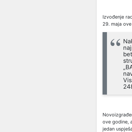
Izvođenje ra
29. maja ove
Na
naj
bet
str
„BA
na
Vis
24
Novoizgrađen
ove godine, a
jedan uspješa