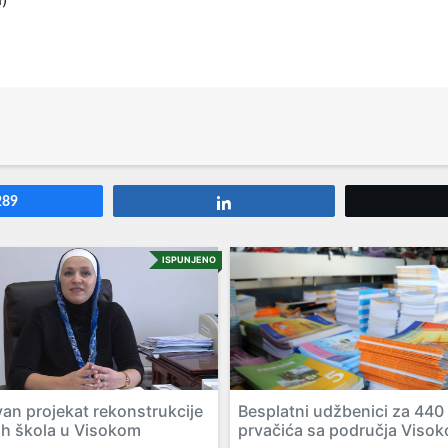
289
Share
ISPUNJENO
van projekat rekonstrukcije
Besplatni udžbenici za 440
h škola u Visokom
prvačića sa područja Visok