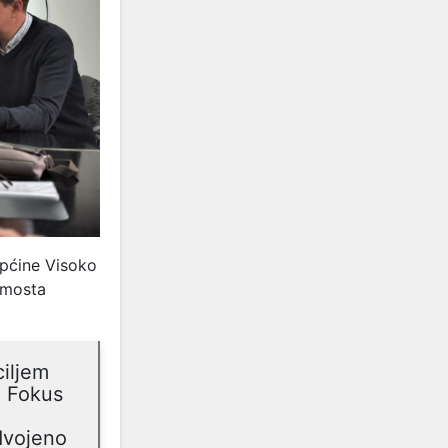
Općine Visoko
 mosta
ciljem
. Fokus
zdvojeno