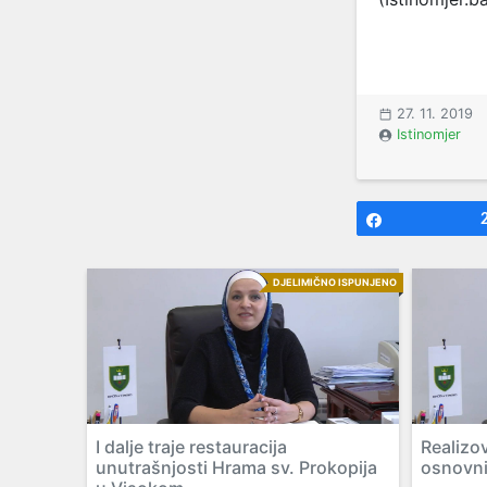
27. 11. 2019
Istinomjer
Share
DJELIMIČNO ISPUNJENO
I dalje traje restauracija
Realizo
unutrašnjosti Hrama sv. Prokopija
osnovni