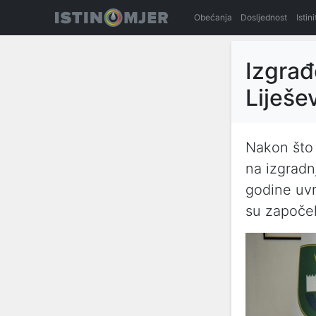
Obećanja
Dosljednost
Istin
Izgrađ
Liješe
Nakon što 
na izgradn
godine uvr
su započel