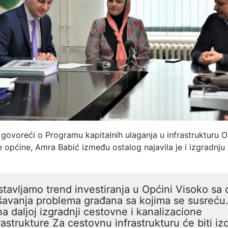
govoreći o Programu kapitalnih ulaganja u infrastrukturu 
e općine, Amra Babić između ostalog najavila je i izgradnju
tavljamo trend investiranja u Općini Visoko sa 
šavanja problema građana sa kojima se susreću
na daljoj izgradnji cestovne i kanalizacione
rastrukture Za cestovnu infrastrukturu će biti i