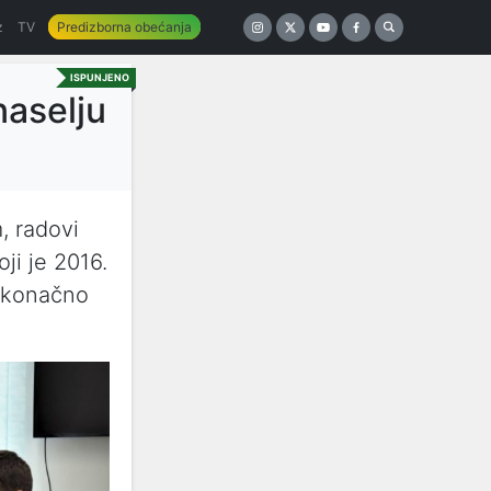
z
TV
Predizborna obećanja
ISPUNJENO
naselju
, radovi
ji je 2016.
, konačno