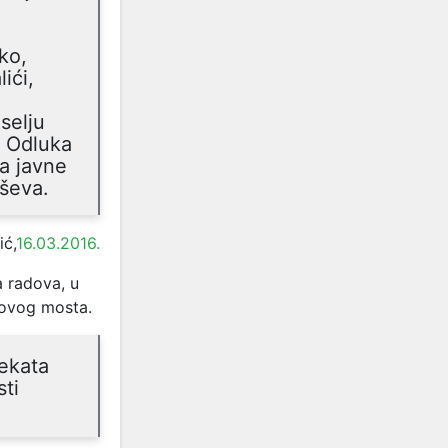
ko,
ići,
selju
a Odluka
a javne
eševa.
ć,
16.03.2016.
 radova, u
 ovog mosta.
jekata
sti