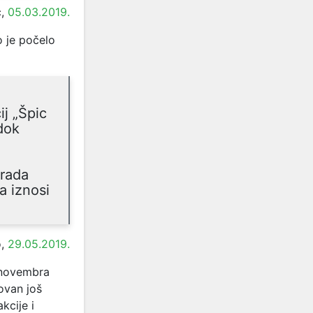
ć,
05.03.2019.
o je počelo
ij „Špic
 dok
Grada
a iznosi
o,
29.05.2019.
 novembra
ovan još
kcije i