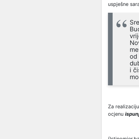
uspješne sara
Sre
Bu
vri
Nov
met
od 
dub
i č
mo
Za realizacij
ocjenu
ispun
(Istinomjer.b