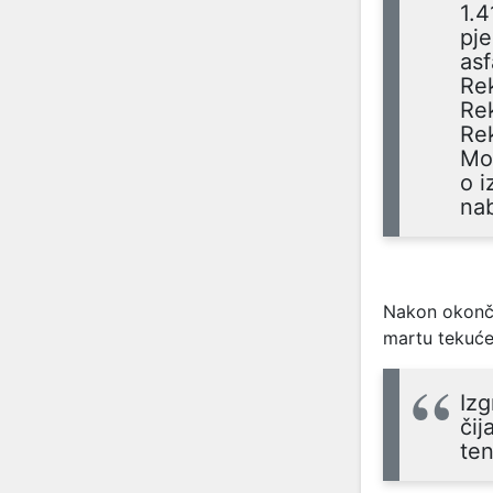
1.4
pje
asf
Rek
Rek
Re
Mo
o i
nab
Nakon okonča
martu tekuće
Izg
čij
ten