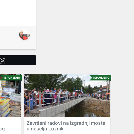
Tweet
ISPUNJENO
ISPUNJENO
Završeni radovi na izgradnji mosta
og
u naselju Loznik