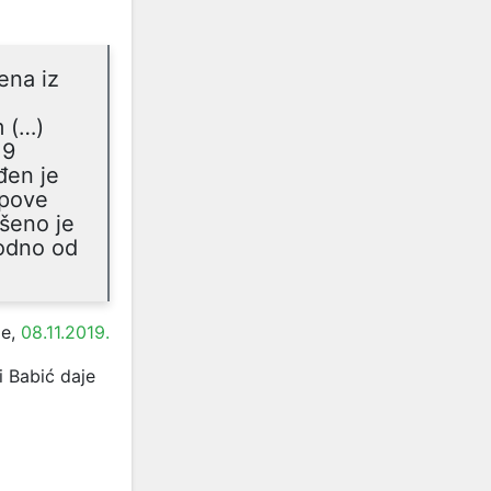
ena iz
m (…)
 9
đen je
ipove
šeno je
vodno od
je,
08.11.2019.
i Babić daje