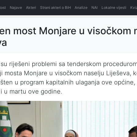
itost
Najave
Akteri
Strani akteri o BiH
Analize
NAI
Lokalne vijesti
Kvi
en most Monjare u visočkom 
va
su riješeni problemi sa tenderskom procedurom
ji mosta Monjare u visočkom naselju Liješeva, ko
šten u program kapitalnih ulaganja ove općine
i u martu ove godine.