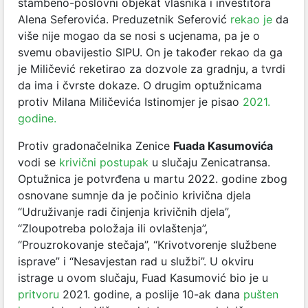
stambeno-poslovni objekat vlasnika i investitora
Alena Seferovića. Preduzetnik Seferović
rekao je
da
više nije mogao da se nosi s ucjenama, pa je o
svemu obavijestio SIPU. On je također rekao da ga
je Miličević reketirao za dozvole za gradnju, a tvrdi
da ima i čvrste dokaze. O drugim optužnicama
protiv Milana Miličevića Istinomjer je pisao
2021.
godine.
Protiv gradonačelnika Zenice
Fuada Kasumovića
vodi se
krivični postupak
u slučaju Zenicatransa.
Optužnica je potvrđena u martu 2022. godine zbog
osnovane sumnje da je počinio krivična djela
“Udruživanje radi činjenja krivičnih djela”,
“Zloupotreba položaja ili ovlaštenja”,
“Prouzrokovanje stečaja”, “Krivotvorenje službene
isprave” i “Nesavjestan rad u službi”. U okviru
istrage u ovom slučaju, Fuad Kasumović bio je u
pritvoru
2021. godine, a poslije 10-ak dana
pušten