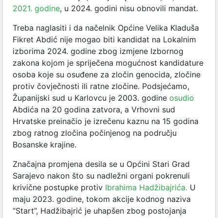
2021. godine
, u 2024. godini nisu obnovili mandat.
Treba naglasiti i da načelnik Općine Velika Kladuša
Fikret Abdić nije mogao biti kandidat na Lokalnim
izborima 2024. godine zbog izmjene Izbornog
zakona kojom je spriječena mogućnost kandidature
osoba koje su osuđene za zločin genocida, zločine
protiv čovječnosti ili ratne zločine. Podsjećamo,
Županijski sud u Karlovcu je 2003. godine
osudio
Abdića na 20 godina zatvora, a Vrhovni sud
Hrvatske preinačio je izrečenu kaznu na 15 godina
zbog ratnog zločina počinjenog na području
Bosanske krajine.
Značajna promjena desila se u Općini Stari Grad
Sarajevo nakon što su nadležni organi pokrenuli
krivične postupke protiv
Ibrahima Hadžibajrića.
U
maju 2023. godine, tokom akcije kodnog naziva
“Start”, Hadžibajrić je uhapšen zbog postojanja