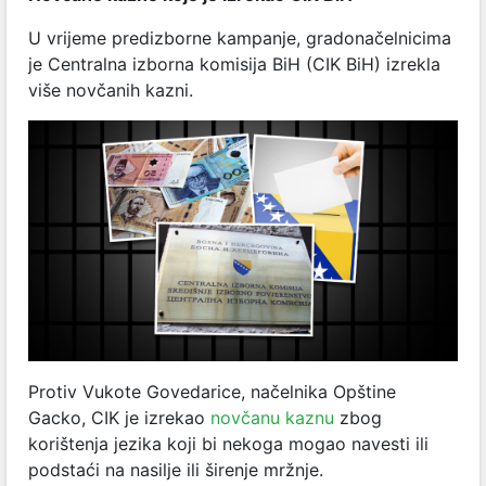
U vrijeme predizborne kampanje, gradonačelnicima
je
Centralna izborna komisija BiH (
CIK BiH) izrekla
više novčanih kazni.
Protiv Vukote Govedarice, načelnika Opštine
Gacko,
CIK je izrekao
novčanu kaznu
zbog
korištenja jezika koji bi nekoga mogao navesti ili
podstaći na nasilje ili širenje mržnje.