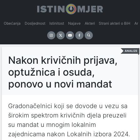
Obećanja
Dosljednost
Istinitost
Najave
Akteri
Strani akteri o BiH
An
ANALIZE
Nakon krivičnih prijava,
optužnica i osuda,
ponovo u novi mandat
Gradonačelnici koji se dovode u vezu sa
širokim spektrom krivičnih djela preuzeli
su mandat u mnogim lokalnim
zajednicama nakon Lokalnih izbora 2024.