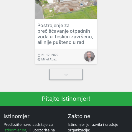
Postrojenje za
prečišćavanje otpadnih
voda u Tesliću završeno,
ali nije pušteno u rad
21. 12. 2022
Minel Abaz
Pitajte Istinomjer!
Istinomjer
Zašto ne
Predložite nove sadržaje za
Istinomjer je razvila i uređuje
istinomjer.ba
, ili upozorite na
organizacija: