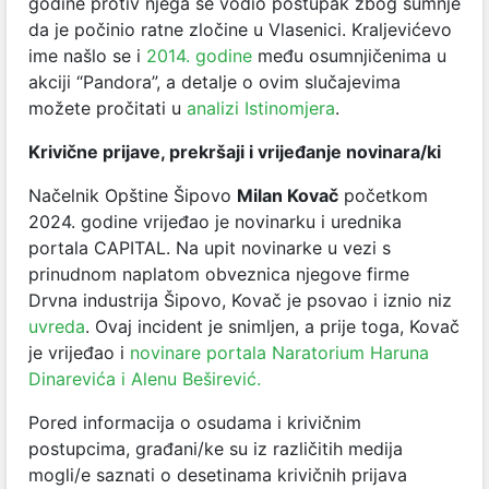
godine protiv njega se vodio postupak zbog sumnje
da je počinio ratne zločine u Vlasenici. Kraljevićevo
ime našlo se i
2014. godine
među osumnjičenima u
akciji “Pandora”, a detalje o ovim slučajevima
možete pročitati u
analizi Istinomjera
.
Krivične prijave, prekršaji i vrijeđanje novinar
a/ki
Načelnik Opštine Šipovo
Milan Kovač
početkom
2024. godine vrijeđao je novinarku i urednika
portala CAPITAL. Na upit novinarke
u vezi s
prinudnom naplatom obveznica njegove firme
Drvna industrija Šipovo, Kovač je psovao i iznio niz
uvreda
. Ovaj incident je snimljen, a prije toga, Kovač
je vrijeđao i
novinare portala Naratorium Haruna
Dinarevića i Alenu Beširević.
Pored informacija o osudama i krivičnim
postupcima, građani/ke su iz različitih medija
mogli/e saznati o desetinama krivičnih prijava