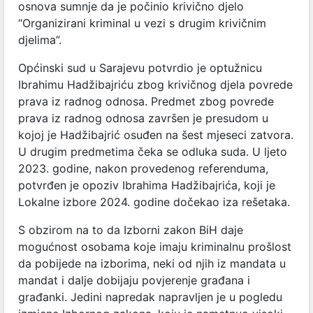
osnova sumnje da je počinio krivično djelo
“Organizirani kriminal u vezi s drugim krivičnim
djelima”.
Općinski sud u Sarajevu potvrdio je optužnicu
Ibrahimu Hadžibajriću zbog krivičnog djela povrede
prava iz radnog odnosa. Predmet zbog povrede
prava iz radnog odnosa završen je presudom u
kojoj je Hadžibajrić osuđen na šest mjeseci zatvora.
U drugim predmetima čeka se odluka suda. U ljeto
2023. godine, nakon provedenog referenduma,
potvrđen je opoziv Ibrahima Hadžibajrića, koji je
Lokalne izbore 2024. godine dočekao iza rešetaka.
S obzirom na to da Izborni zakon BiH daje
mogućnost osobama koje imaju kriminalnu prošlost
da pobijede na izborima, neki od njih iz mandata u
mandat i dalje dobijaju povjerenje građana i
građanki. Jedini napredak napravljen je u pogledu