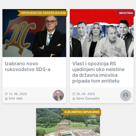
ISPUNJENO SA ZAKAŠNJENJEM
NEISTINA
Izabrano novo
Vlast i opozicija RS
rukovodstvo SDS-a
ujedinjeni oko neistine
da državna imovina
pripada tom entitetu
12. 06. 2023
25. 04. 2023
Emir Velić
Denis Čarkadžić
DJELIMIČNO ISPUNJENO