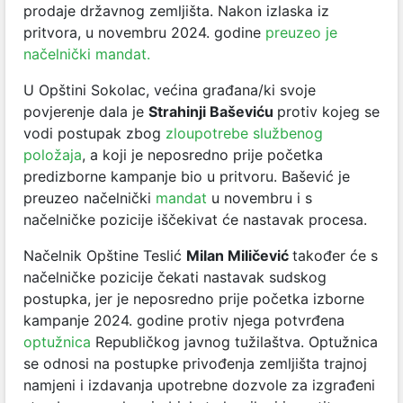
prodaje državnog zemljišta
. Nakon izlaska iz
pritvora, u novembru 2024. godine
preuzeo je
načelnički mandat.
U Opštini Sokolac, većina građana/ki svoje
povjerenje dala je
Strahinji Baševiću
protiv kojeg se
vodi postupak zbog
zloupotrebe službenog
položaja
, a koji je neposredno prije početka
predizborne kampanje bio u pritvoru. Bašević je
preuzeo načelnički
mandat
u novembru i s
načelničke pozicije iščekivat će nastavak procesa.
Načelnik Opštine Teslić
Milan Miličević
također će s
načelničke pozicije čekati nastavak sudskog
postupka, jer je neposredno prije početka izborne
kampanje 2024. godine protiv njega potvrđena
optužnica
Republičkog javnog tužilaštva. Optužnica
se odnosi na postupke privođenja zemljišta trajnoj
namjeni i izdavanja upotrebne dozvole za izgrađeni