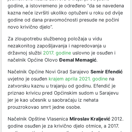
godine, a istovremeno je određeno “da se navedena
kazna neće izvršiti ukoliko optuženi u roku od dvije
godine od dana pravomoćnosti presude ne počini
novo krivično djelo”.
Za zloupotrebu službenog položaja u vidu
nezakonitog zapošljavanja i napredovanja u
državnoj službi
2017. godine
uslovno je osuđen i
načelnik Općine Olovo
Đemal Memagić
.
Načelnik Općine Novi Grad Sarajevo
Semir Efendić
uvjetno je osuđen
krajem aprila 2021. godine
na
zatvorsku kaznu u trajanju od godinu. Efendić je
priznao krivicu pred Općinskim sudom u Sarajevu
jer je kao učesnik u saobraćaju iz nehata
prouzrokovao smrt jedne osobe.
Načelnik Opštine Vlasenica
Miroslav Kraljević
2012.
godine osuđen je za krivično djelo otmice, a 2017.