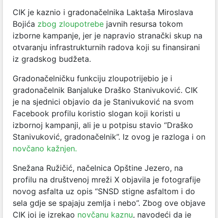
CIK je kaznio i gradonačelnika Laktaša Miroslava
Bojića
zbog zloupotrebe
javnih resursa tokom
izborne kampanje, jer je napravio stranački skup na
otvaranju infrastrukturnih radova koji su finansirani
iz gradskog budžeta.
Gradonačelničku funkciju zloupotrijebio je i
gradonačelnik Banjaluke Draško Stanivuković. CIK
je na sjednici objavio da je
Stanivuković na svom
Facebook profilu koristio slogan koji koristi u
izbornoj kampanji, ali je u potpisu stavio “Draško
Stanivuković, gradonačelnik”. Iz ovog je razloga i on
novčano kažnjen.
Snežana Ružičić, načelnica Opštine Jezero, na
profilu na društvenoj mreži X objavila je fotografije
novog asfalta uz opis “SNSD stigne asfaltom i do
sela gdje se spajaju zemlja i nebo”. Zbog ove objave
CIK joj je izrekao
novčanu kaznu
,
navodeći da je