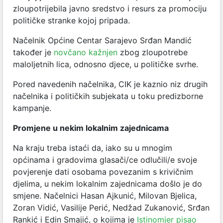
zloupotrijebila javno sredstvo i resurs za promociju
političke stranke kojoj pripada.
Načelnik Općine Centar Sarajevo Srđan Mandić
također je
novčano kažnjen
zbog zloupotrebe
maloljetnih lica, odnosno djece, u političke svrhe.
Pored navedenih načelnika, CIK je kaznio niz drugih
načelnika i političkih subjekata u toku predizborne
kampanje.
Promjene u nekim lokalnim zajednicama
Na kraju treba istaći da, iako su u mnogim
općinama i gradovima glasači/ce odlučili/e svoje
povjerenje dati osobama povezanim s krivičnim
djelima, u nekim lokalnim zajednicama došlo je do
smjene. Načelnici Hasan Ajkunić, Milovan Bjelica,
Zoran Vidić, Vasilije Perić, Nedžad Zukanović, Srđan
Rankić i Edin Smajić, o kojima je
Istinomjer pisao