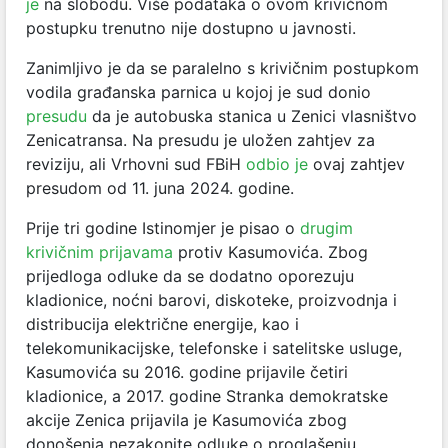
je
na slobodu. Više podataka o ovom krivičnom
postupku trenutno nije dostupno u javnosti.
Zanimljivo je da se paralelno s krivičnim postupkom
vodila građanska parnica u kojoj je sud donio
presudu
da je autobuska stanica u Zenici vlasništvo
Zenicatransa. Na presudu je uložen zahtjev za
reviziju, ali Vrhovni sud FBiH
odbio je
ovaj zahtjev
presudom od 11. juna 2024. godine.
Prije tri godine Istinomjer je pisao o
drugim
krivičnim prijavama
protiv Kasumovića. Zbog
prijedloga odluke da se dodatno oporezuju
kladionice, noćni barovi, diskoteke, proizvodnja i
distribucija električne energije, kao i
telekomunikacijske, telefonske i satelitske usluge,
Kasumovića su 2016. godine prijavile četiri
kladionice, a 2017. godine Stranka demokratske
akcije Zenica prijavila je Kasumovića zbog
donošenja nezakonite odluke o proglašenju