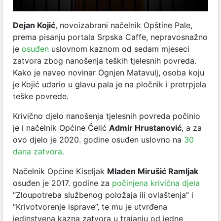
Dejan Kojić
,
novoizabrani načelnik Opštine Pale,
prema pisanju portala Srpska Caffe, nepravosnažno
je
osuđen
uslovnom kaznom od sedam mjeseci
zatvora zbog nanošenja teških tjelesnih povreda.
Kako je naveo novinar Ognjen Matavulj, osoba koju
je Kojić udario u glavu pala je na pločnik i pretrpjela
teške povrede.
Krivično djelo nanošenja tjelesnih povreda počinio
je i načelnik Općine Čelić
Admir Hrustanović
,
a za
ovo djelo je 2020. godine osuđen uslovno na
30
dana zatvora.
Načelnik Općine Kiseljak
Mladen Mirušić Ramljak
osuđen je 2017. godine za
počinjena krivična djela
“Zloupotreba službenog položaja ili ovlaštenja” i
“Krivotvorenje isprave”, te mu je utvrđena
jedinstvena kazna zatvora u trajanju od jedne