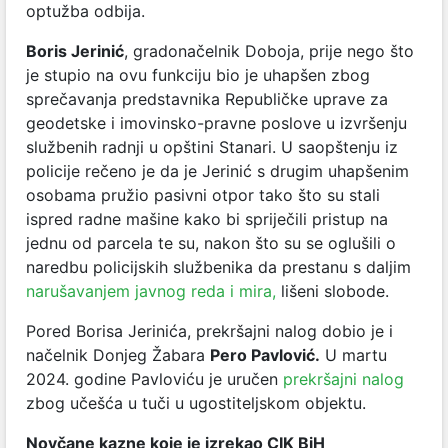
optužba odbija.
Boris Jerinić
,
gradonačelnik Doboja
,
prije nego što
je stupio na ovu funkciju bio je uhapšen zbog
sprečavanja predstavnika Republičke uprave za
geodetske i imovinsko-pravne poslove u izvršenju
službenih radnji u opštini Stanari. U saopštenju iz
policije rečeno je da je Jerinić s drugim uhapšenim
osobama pružio pasivni otpor tako što su stali
ispred radne mašine kako bi spriječili pristup na
jednu od parcela te su, nakon što su se oglušili o
naredbu policijskih službenika da prestanu s daljim
narušavanjem javnog reda i mira,
lišeni slobode.
Pored Borisa Jerinića, prekršajni nalog dobio je i
načelnik Donjeg Žabara
Pero Pavlović.
U martu
2024. godine Pavloviću je uručen
prekršajni nalog
zbog učešća u tuči u ugostiteljskom objektu.
Novčane kazne koje je izrekao CIK BiH