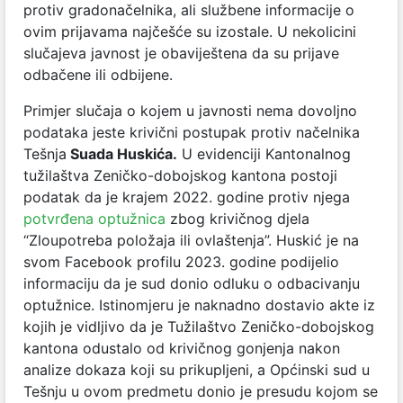
protiv gradonačelnika, ali službene informacije o
ovim prijavama najčešće su izostale. U nekolicini
slučajeva javnost je obaviještena da su prijave
odbačene ili odbijene.
Primjer slučaja o kojem u javnosti nema dovoljno
podataka jeste krivični postupak protiv načelnika
Tešnja
Suada Huskića.
U evidenciji Kantonalnog
tužilaštva Zeničko-dobojskog kantona postoji
podatak da je krajem 2022. godine protiv njega
potvrđena optužnica
zbog krivičnog djela
“Zloupotreba položaja ili ovlaštenja”. Huskić je na
svom Facebook profilu 2023. godine podijelio
informaciju da je sud donio odluku o odbacivanju
optužnice. Istinomjeru je naknadno dostavio akte iz
kojih je vidljivo da je Tužilaštvo Zeničko-dobojskog
kantona odustalo od krivičnog gonjenja nakon
analize dokaza koji su prikupljeni, a Općinski sud u
Tešnju u ovom predmetu donio je presudu kojom se