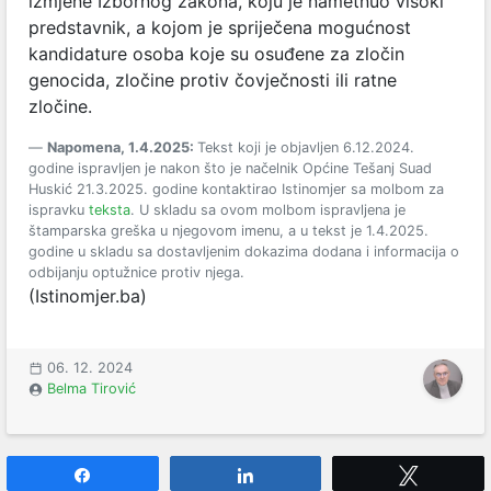
izmjene Izbornog zakona, koju je nametnuo visoki
predstavnik, a kojom je spriječena mogućnost
kandidature osoba koje su osuđene za zločin
genocida, zločine protiv čovječnosti ili ratne
zločine.
Napomena, 1.4.2025:
Tekst koji je objavljen 6.12.2024.
godine ispravljen je nakon što je načelnik Općine Tešanj Suad
Huskić 21.3.2025. godine kontaktirao Istinomjer sa molbom za
ispravku
teksta
. U skladu sa ovom molbom ispravljena je
štamparska greška u njegovom imenu, a u tekst je 1.4.2025.
godine u skladu sa dostavljenim dokazima dodana i informacija o
odbijanju optužnice protiv njega.
(Istinomjer.ba)
06. 12. 2024
Belma Tirović
Share
Share
Tweet