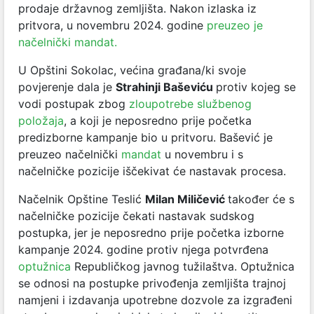
prodaje državnog zemljišta
. Nakon izlaska iz
pritvora, u novembru 2024. godine
preuzeo je
načelnički mandat.
U Opštini Sokolac, većina građana/ki svoje
povjerenje dala je
Strahinji Baševiću
protiv kojeg se
vodi postupak zbog
zloupotrebe službenog
položaja
, a koji je neposredno prije početka
predizborne kampanje bio u pritvoru. Bašević je
preuzeo načelnički
mandat
u novembru i s
načelničke pozicije iščekivat će nastavak procesa.
Načelnik Opštine Teslić
Milan Miličević
također će s
načelničke pozicije čekati nastavak sudskog
postupka, jer je neposredno prije početka izborne
kampanje 2024. godine protiv njega potvrđena
optužnica
Republičkog javnog tužilaštva. Optužnica
se odnosi na postupke privođenja zemljišta trajnoj
namjeni i izdavanja upotrebne dozvole za izgrađeni