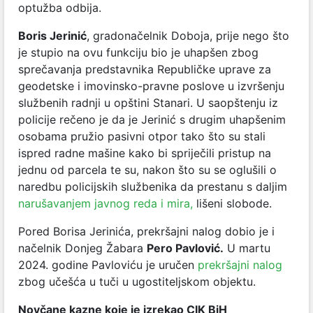
optužba odbija.
Boris Jerinić
,
gradonačelnik Doboja
,
prije nego što
je stupio na ovu funkciju bio je uhapšen zbog
sprečavanja predstavnika Republičke uprave za
geodetske i imovinsko-pravne poslove u izvršenju
službenih radnji u opštini Stanari. U saopštenju iz
policije rečeno je da je Jerinić s drugim uhapšenim
osobama pružio pasivni otpor tako što su stali
ispred radne mašine kako bi spriječili pristup na
jednu od parcela te su, nakon što su se oglušili o
naredbu policijskih službenika da prestanu s daljim
narušavanjem javnog reda i mira,
lišeni slobode.
Pored Borisa Jerinića, prekršajni nalog dobio je i
načelnik Donjeg Žabara
Pero Pavlović.
U martu
2024. godine Pavloviću je uručen
prekršajni nalog
zbog učešća u tuči u ugostiteljskom objektu.
Novčane kazne koje je izrekao CIK BiH