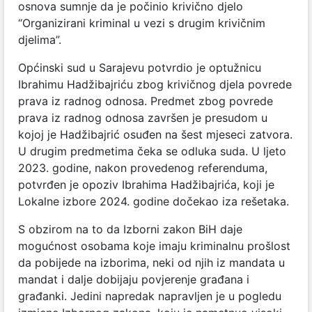
osnova sumnje da je počinio krivično djelo
“Organizirani kriminal u vezi s drugim krivičnim
djelima”.
Općinski sud u Sarajevu potvrdio je optužnicu
Ibrahimu Hadžibajriću zbog krivičnog djela povrede
prava iz radnog odnosa. Predmet zbog povrede
prava iz radnog odnosa završen je presudom u
kojoj je Hadžibajrić osuđen na šest mjeseci zatvora.
U drugim predmetima čeka se odluka suda. U ljeto
2023. godine, nakon provedenog referenduma,
potvrđen je opoziv Ibrahima Hadžibajrića, koji je
Lokalne izbore 2024. godine dočekao iza rešetaka.
S obzirom na to da Izborni zakon BiH daje
mogućnost osobama koje imaju kriminalnu prošlost
da pobijede na izborima, neki od njih iz mandata u
mandat i dalje dobijaju povjerenje građana i
građanki. Jedini napredak napravljen je u pogledu