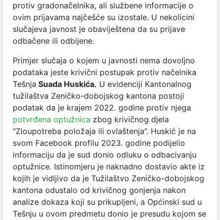
protiv gradonačelnika, ali službene informacije o
ovim prijavama najčešće su izostale. U nekolicini
slučajeva javnost je obaviještena da su prijave
odbačene ili odbijene.
Primjer slučaja o kojem u javnosti nema dovoljno
podataka jeste krivični postupak protiv načelnika
Tešnja
Suada Huskića.
U evidenciji Kantonalnog
tužilaštva Zeničko-dobojskog kantona postoji
podatak da je krajem 2022. godine protiv njega
potvrđena optužnica
zbog krivičnog djela
“Zloupotreba položaja ili ovlaštenja”. Huskić je na
svom Facebook profilu 2023. godine podijelio
informaciju da je sud donio odluku o odbacivanju
optužnice. Istinomjeru je naknadno dostavio akte iz
kojih je vidljivo da je Tužilaštvo Zeničko-dobojskog
kantona odustalo od krivičnog gonjenja nakon
analize dokaza koji su prikupljeni, a Općinski sud u
Tešnju u ovom predmetu donio je presudu kojom se