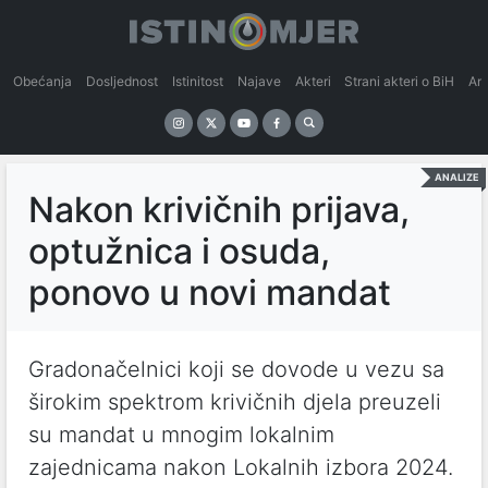
Obećanja
Dosljednost
Istinitost
Najave
Akteri
Strani akteri o BiH
An
ANALIZE
Nakon krivičnih prijava,
optužnica i osuda,
ponovo u novi mandat
Gradonačelnici koji se dovode u vezu sa
širokim spektrom krivičnih djela preuzeli
su mandat u mnogim lokalnim
zajednicama nakon Lokalnih izbora 2024.