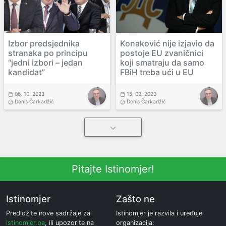
Izbor predsjednika
Konaković nije izjavio da
stranaka po principu
postoje EU zvaničnici
“jedni izbori – jedan
koji smatraju da samo
kandidat”
FBiH treba ući u EU
06. 10. 2023
15. 09. 2023
Denis Čarkadžić
Denis Čarkadžić
Pitajte Istinomjer!
Istinomjer
Zašto ne
Predložite nove sadržaje za
Istinomjer je razvila i uređuje
istinomjer.ba
, ili upozorite na
organizacija: