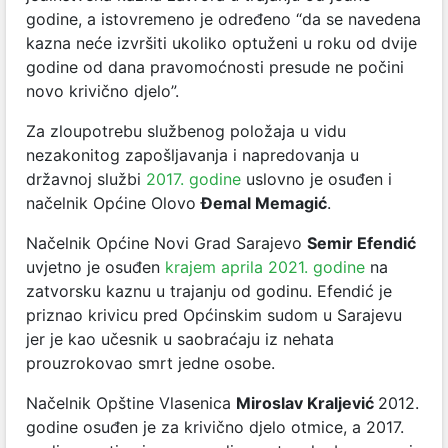
godine, a istovremeno je određeno “da se navedena
kazna neće izvršiti ukoliko optuženi u roku od dvije
godine od dana pravomoćnosti presude ne počini
novo krivično djelo”.
Za zloupotrebu službenog položaja u vidu
nezakonitog zapošljavanja i napredovanja u
državnoj službi
2017. godine
uslovno je osuđen i
načelnik Općine Olovo
Đemal Memagić
.
Načelnik Općine Novi Grad Sarajevo
Semir Efendić
uvjetno je osuđen
krajem aprila 2021. godine
na
zatvorsku kaznu u trajanju od godinu. Efendić je
priznao krivicu pred Općinskim sudom u Sarajevu
jer je kao učesnik u saobraćaju iz nehata
prouzrokovao smrt jedne osobe.
Načelnik Opštine Vlasenica
Miroslav Kraljević
2012.
godine osuđen je za krivično djelo otmice, a 2017.