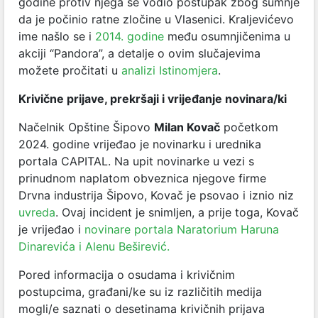
godine protiv njega se vodio postupak zbog sumnje
da je počinio ratne zločine u Vlasenici. Kraljevićevo
ime našlo se i
2014. godine
među osumnjičenima u
akciji “Pandora”, a detalje o ovim slučajevima
možete pročitati u
analizi Istinomjera
.
Krivične prijave, prekršaji i vrijeđanje novinar
a/ki
Načelnik Opštine Šipovo
Milan Kovač
početkom
2024. godine vrijeđao je novinarku i urednika
portala CAPITAL. Na upit novinarke
u vezi s
prinudnom naplatom obveznica njegove firme
Drvna industrija Šipovo, Kovač je psovao i iznio niz
uvreda
. Ovaj incident je snimljen, a prije toga, Kovač
je vrijeđao i
novinare portala Naratorium Haruna
Dinarevića i Alenu Beširević.
Pored informacija o osudama i krivičnim
postupcima, građani/ke su iz različitih medija
mogli/e saznati o desetinama krivičnih prijava