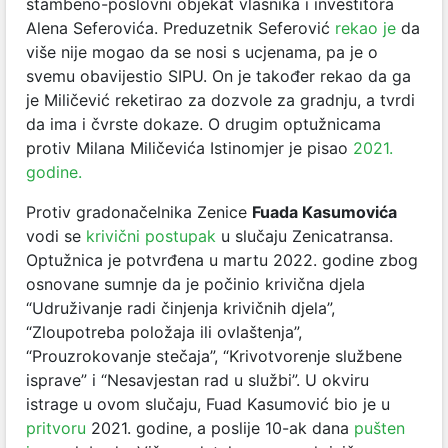
stambeno-poslovni objekat vlasnika i investitora
Alena Seferovića. Preduzetnik Seferović
rekao je
da
više nije mogao da se nosi s ucjenama, pa je o
svemu obavijestio SIPU. On je također rekao da ga
je Miličević reketirao za dozvole za gradnju, a tvrdi
da ima i čvrste dokaze. O drugim optužnicama
protiv Milana Miličevića Istinomjer je pisao
2021.
godine.
Protiv gradonačelnika Zenice
Fuada Kasumovića
vodi se
krivični postupak
u slučaju Zenicatransa.
Optužnica je potvrđena u martu 2022. godine zbog
osnovane sumnje da je počinio krivična djela
“Udruživanje radi činjenja krivičnih djela”,
“Zloupotreba položaja ili ovlaštenja”,
“Prouzrokovanje stečaja”, “Krivotvorenje službene
isprave” i “Nesavjestan rad u službi”. U okviru
istrage u ovom slučaju, Fuad Kasumović bio je u
pritvoru
2021. godine, a poslije 10-ak dana
pušten