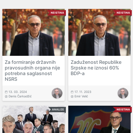
NEISTINA
NEISTINA
Za formiranje državnih
Zaduženost Republike
pravosudnih organa nije
Srpske ne iznosi 60%
potrebna saglasnost
BDP-a
NSRS
13. 03. 2024
17. 11. 2023
Denis Čarkadžić
Emir Velić
ANALIZE
NEISTINA