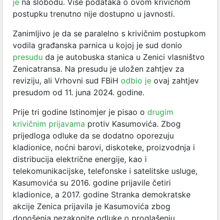
je
na slobodu. Više podataka o ovom krivičnom
postupku trenutno nije dostupno u javnosti.
Zanimljivo je da se paralelno s krivičnim postupkom
vodila građanska parnica u kojoj je sud donio
presudu
da je autobuska stanica u Zenici vlasništvo
Zenicatransa. Na presudu je uložen zahtjev za
reviziju, ali Vrhovni sud FBiH
odbio je
ovaj zahtjev
presudom od 11. juna 2024. godine.
Prije tri godine Istinomjer je pisao o
drugim
krivičnim prijavama
protiv Kasumovića. Zbog
prijedloga odluke da se dodatno oporezuju
kladionice, noćni barovi, diskoteke, proizvodnja i
distribucija električne energije, kao i
telekomunikacijske, telefonske i satelitske usluge,
Kasumovića su 2016. godine prijavile četiri
kladionice, a 2017. godine Stranka demokratske
akcije Zenica prijavila je Kasumovića zbog
donošenja nezakonite odluke o proglašenju