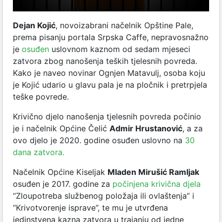
Dejan Kojić
,
novoizabrani načelnik Opštine Pale,
prema pisanju portala Srpska Caffe, nepravosnažno
je
osuđen
uslovnom kaznom od sedam mjeseci
zatvora zbog nanošenja teških tjelesnih povreda.
Kako je naveo novinar Ognjen Matavulj, osoba koju
je Kojić udario u glavu pala je na pločnik i pretrpjela
teške povrede.
Krivično djelo nanošenja tjelesnih povreda počinio
je i načelnik Općine Čelić
Admir Hrustanović
,
a za
ovo djelo je 2020. godine osuđen uslovno na
30
dana zatvora.
Načelnik Općine Kiseljak
Mladen Mirušić Ramljak
osuđen je 2017. godine za
počinjena krivična djela
“Zloupotreba službenog položaja ili ovlaštenja” i
“Krivotvorenje isprave”, te mu je utvrđena
jedinstvena kazna zatvora u trajanju od jedne