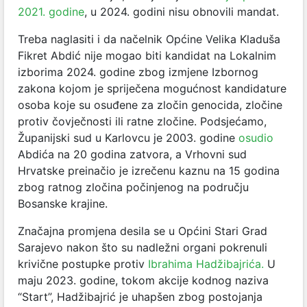
2021. godine
, u 2024. godini nisu obnovili mandat.
Treba naglasiti i da načelnik Općine Velika Kladuša
Fikret Abdić nije mogao biti kandidat na Lokalnim
izborima 2024. godine zbog izmjene Izbornog
zakona kojom je spriječena mogućnost kandidature
osoba koje su osuđene za zločin genocida, zločine
protiv čovječnosti ili ratne zločine. Podsjećamo,
Županijski sud u Karlovcu je 2003. godine
osudio
Abdića na 20 godina zatvora, a Vrhovni sud
Hrvatske preinačio je izrečenu kaznu na 15 godina
zbog ratnog zločina počinjenog na području
Bosanske krajine.
Značajna promjena desila se u Općini Stari Grad
Sarajevo nakon što su nadležni organi pokrenuli
krivične postupke protiv
Ibrahima Hadžibajrića.
U
maju 2023. godine, tokom akcije kodnog naziva
“Start”, Hadžibajrić je uhapšen zbog postojanja