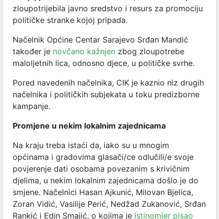
zloupotrijebila javno sredstvo i resurs za promociju
političke stranke kojoj pripada.
Načelnik Općine Centar Sarajevo Srđan Mandić
također je
novčano kažnjen
zbog zloupotrebe
maloljetnih lica, odnosno djece, u političke svrhe.
Pored navedenih načelnika, CIK je kaznio niz drugih
načelnika i političkih subjekata u toku predizborne
kampanje.
Promjene u nekim lokalnim zajednicama
Na kraju treba istaći da, iako su u mnogim
općinama i gradovima glasači/ce odlučili/e svoje
povjerenje dati osobama povezanim s krivičnim
djelima, u nekim lokalnim zajednicama došlo je do
smjene. Načelnici Hasan Ajkunić, Milovan Bjelica,
Zoran Vidić, Vasilije Perić, Nedžad Zukanović, Srđan
Rankić i Edin Smajić, o kojima je
Istinomjer pisao