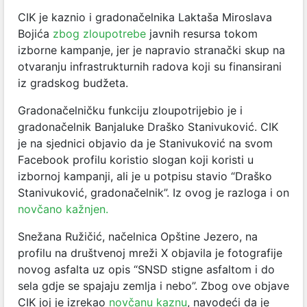
CIK je kaznio i gradonačelnika Laktaša Miroslava
Bojića
zbog zloupotrebe
javnih resursa tokom
izborne kampanje, jer je napravio stranački skup na
otvaranju infrastrukturnih radova koji su finansirani
iz gradskog budžeta.
Gradonačelničku funkciju zloupotrijebio je i
gradonačelnik Banjaluke Draško Stanivuković. CIK
je na sjednici objavio da je
Stanivuković na svom
Facebook profilu koristio slogan koji koristi u
izbornoj kampanji, ali je u potpisu stavio “Draško
Stanivuković, gradonačelnik”. Iz ovog je razloga i on
novčano kažnjen.
Snežana Ružičić, načelnica Opštine Jezero, na
profilu na društvenoj mreži X objavila je fotografije
novog asfalta uz opis “SNSD stigne asfaltom i do
sela gdje se spajaju zemlja i nebo”. Zbog ove objave
CIK joj je izrekao
novčanu kaznu
,
navodeći da je