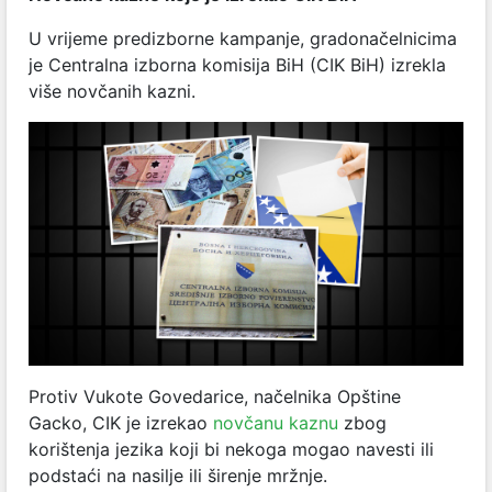
U vrijeme predizborne kampanje, gradonačelnicima
je
Centralna izborna komisija BiH (
CIK BiH) izrekla
više novčanih kazni.
Protiv Vukote Govedarice, načelnika Opštine
Gacko,
CIK je izrekao
novčanu kaznu
zbog
korištenja jezika koji bi nekoga mogao navesti ili
podstaći na nasilje ili širenje mržnje.