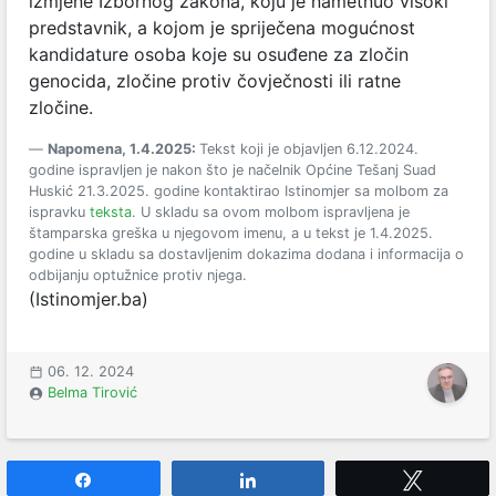
izmjene Izbornog zakona, koju je nametnuo visoki
predstavnik, a kojom je spriječena mogućnost
kandidature osoba koje su osuđene za zločin
genocida, zločine protiv čovječnosti ili ratne
zločine.
Napomena, 1.4.2025:
Tekst koji je objavljen 6.12.2024.
godine ispravljen je nakon što je načelnik Općine Tešanj Suad
Huskić 21.3.2025. godine kontaktirao Istinomjer sa molbom za
ispravku
teksta
. U skladu sa ovom molbom ispravljena je
štamparska greška u njegovom imenu, a u tekst je 1.4.2025.
godine u skladu sa dostavljenim dokazima dodana i informacija o
odbijanju optužnice protiv njega.
(Istinomjer.ba)
06. 12. 2024
Belma Tirović
Share
Share
Tweet