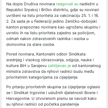
Na dopis Društva novinara
reagovali su
nadležni u
Republici Srpskoj i Brčko distriktu, gdje su novinari
uvršteni na listu prioriteta za vakcinaciju 25. 1. i 16.
2. Za sada je u Federaciji jedino Zeničko-dobojski
kanton prepoznao novinare kao ugroženu skupinu i
uvrstio ih na listu prioriteta zajedno sa policijom,
odmah nakon zdravstvenih radnika i osoba u
domovima za stare osobe.
Pored novinara, Kantonalni odbor Sindikata
srednjeg i visokog obrazovanja, odgoja, nauke i
kulture BiH u Sarajevu
zahtijevao je
od kantonalnog
ministra zdravstva da njihovi radnici budu među
prioritetnim kategorijama za cijepljenje.
Po pitanju prioritetnih skupina za cijepljenje oglasio
se i
Sindikat trgovine i uslužnih djelatnosti Bosne i
Hercegovine. U otvorenom pismu se navodi kako
su njihovi radnici od početka pandemije