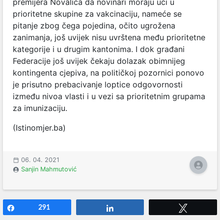
premijera Novalića da novinari moraju ući u
prioritetne skupine za vakcinaciju, nameće se
pitanje zbog čega pojedina, očito ugrožena
zanimanja, još uvijek nisu uvrštena među prioritetne
kategorije i u drugim kantonima. I dok građani
Federacije još uvijek čekaju dolazak obimnijeg
kontingenta cjepiva, na političkoj pozornici ponovo
je prisutno prebacivanje loptice odgovornosti
između nivoa vlasti i u vezi sa prioritetnim grupama
za imunizaciju.
(Istinomjer.ba)
06. 04. 2021
Sanjin Mahmutović
Share
291
Share
Tweet