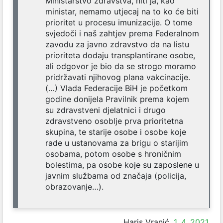
Ministarstvo zdravstva, niti ja, kao
ministar, nemamo utjecaj na to ko će biti
prioritet u procesu imunizacije. O tome
svjedoči i naš zahtjev prema Federalnom
zavodu za javno zdravstvo da na listu
prioriteta dodaju transplantirane osobe,
ali odgovor je bio da se strogo moramo
pridržavati njihovog plana vakcinacije.
(…) Vlada Federacije BiH je početkom
godine donijela Pravilnik prema kojem
su zdravstveni djelatnici i drugo
zdravstveno osoblje prva prioritetna
skupina, te starije osobe i osobe koje
rade u ustanovama za brigu o starijim
osobama, potom osobe s hroničnim
bolestima, pa osobe koje su zaposlene u
javnim službama od značaja (policija,
obrazovanje…).
Haris Vranić,
1. 4. 2021.