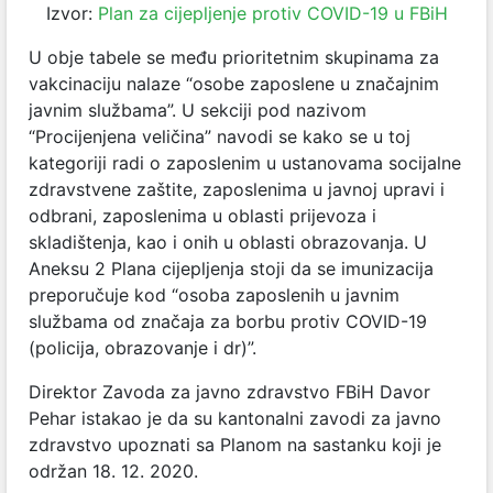
Izvor:
Plan za cijepljenje protiv COVID-19 u FBiH
U obje tabele se među prioritetnim skupinama za
vakcinaciju nalaze “osobe zaposlene u značajnim
javnim službama”. U sekciji pod nazivom
“Procijenjena veličina” navodi se kako se u toj
kategoriji radi o zaposlenim u ustanovama socijalne
zdravstvene zaštite, zaposlenima u javnoj upravi i
odbrani, zaposlenima u oblasti prijevoza i
skladištenja, kao i onih u oblasti obrazovanja. U
Aneksu 2 Plana cijepljenja stoji da se imunizacija
preporučuje kod “osoba zaposlenih u javnim
službama od značaja za borbu protiv COVID-19
(policija, obrazovanje i dr)”.
Direktor Zavoda za javno zdravstvo FBiH
Davor
Pehar istakao je
da su kantonalni zavodi za javno
zdravstvo upoznati sa Planom na sastanku koji je
održan 18. 12. 2020.