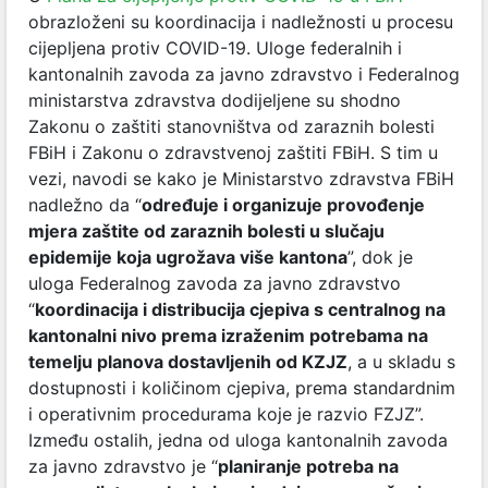
obrazloženi su koordinacija i nadležnosti u procesu
cijepljena protiv COVID-19. Uloge federalnih i
kantonalnih zavoda za javno zdravstvo i Federalnog
ministarstva zdravstva dodijeljene su shodno
Zakonu o zaštiti stanovništva od zaraznih bolesti
FBiH i Zakonu o zdravstvenoj zaštiti FBiH. S tim u
vezi, navodi se kako je Ministarstvo zdravstva FBiH
nadležno da “
određuje i organizuje provođenje
mjera zaštite od zaraznih bolesti u slučaju
epidemije koja ugrožava više kantona
”, dok je
uloga Federalnog zavoda za javno zdravstvo
“
koordinacija i distribucija cjepiva s centralnog na
kantonalni nivo prema izraženim potrebama na
temelju planova dostavljenih od K
ZJZ
, a u skladu s
dostupnosti i količinom cjepiva, prema standardnim
i operativnim procedurama koje je razvio FZJZ”.
Između ostalih, jedna od uloga kantonalnih zavoda
za javno zdravstvo je “
planiranje potreba na