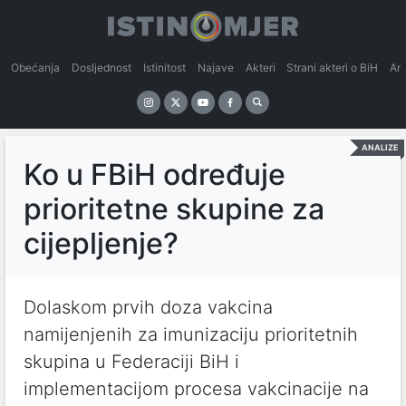
Obećanja
Dosljednost
Istinitost
Najave
Akteri
Strani akteri o BiH
An
ANALIZE
Ko u FBiH određuje
prioritetne skupine za
cijepljenje?
Dolaskom prvih doza vakcina
namijenjenih za imunizaciju prioritetnih
skupina u Federaciji BiH i
implementacijom procesa vakcinacije na