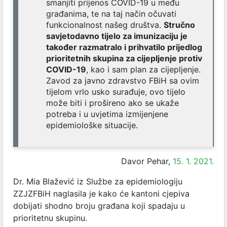
smanjiti prijenos COVID-19 u među
građanima, te na taj način očuvati
funkcionalnost našeg društva.
Stručno
savjetodavno tijelo za imunizaciju je
također razmatralo i prihvatilo prijedlog
prioritetnih skupina za cijepljenje protiv
COVID-19
, kao i sam plan za cijepljenje.
Zavod za javno zdravstvo FBiH sa ovim
tijelom vrlo usko surađuje, ovo tijelo
može biti i prošireno ako se ukaže
potreba i u uvjetima izmijenjene
epidemiološke situacije.
Davor Pehar,
15. 1. 2021.
Dr. Mia Blažević iz Službe za epidemiologiju
ZZJZFBiH naglasila je kako će kantoni cjepiva
dobijati shodno broju građana koji spadaju u
prioritetnu skupinu.