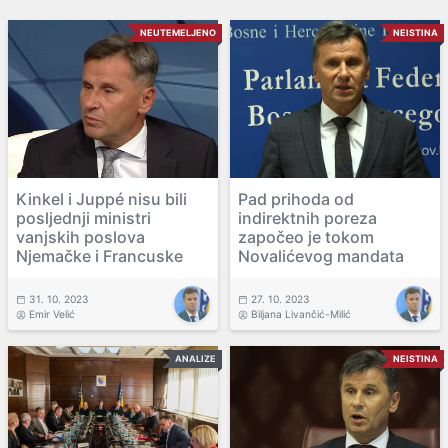
NEUTEMELJENO
NEISTINA
Kinkel i Juppé nisu bili
Pad prihoda od
posljednji ministri
indirektnih poreza
vanjskih poslova
započeo je tokom
Njemačke i Francuske
Novalićevog mandata
31. 10. 2023
27. 10. 2023
Emir Velić
Biljana Livančić-Milić
ANALIZE
NEISTINA