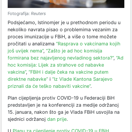
Fotografija:
Reuters
Podsjećamo, Istinomjer je u prethodnom periodu u
nekoliko navrata pisao o problemima vezanim za
proces imunizacije u FBiH, a više o tome možete
pročitati u analizama
“Rasprava o vakcinama kojih
još uvijek nema”
,
“Zašto je ad hoc komisija
formirana bez najavljenog nevladinog sektora?”
,
“Ad
hoc komisija: Lijek za strahove od nabavke
vakcina”
,
“FBiH i dalje čeka na vakcine putem
direktne nabavke”
i
“Iz Vlade Kantona Sarajevo
priznali da će teško nabaviti vakcine”
.
Plan cijepljenja protiv COVID-19 u Federaciji BiH
predstavljen je na konferenciji za medije održanoj
15. januara, nakon što ga je Vlada FBiH usvojila na
sjednici održanoj
dan prije
.
U
Planu za cijepljenje protiv COVID-19 u FBiH