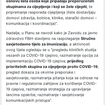
osnovu lista osoba koje pripadaju preporučenim
skupinama za cijepljenje i koji se žele cijepiti
, te
pripremanje rasporeda cijepljenja (liste dostavljaju
domovi zdravlja, bolnice, klinike, starački domovi –
komunikacija i koordinacija)”.
Nadalje, u Planu se navodi kako je Zavodu za javno
zdravstvo FBiH stavljeno na raspolaganje
Stručno
savjetodavno tijelo za imunizaciju
, a aktivnosti
ovog tijela ogledaju se u “pregledu kliničkih studija
vezanih za COVID-19 cjepivo, razmatranje opcija za
implementaciju COVID-19 cjepiva,
prijedlog
prioritetnih skupina za cijepljenje protiv COVID-19
,
pregled dokaza za okvirne preporuke i
savjetovanje, razmatranja pitanja koja se odnose na
pravne i regulatorne zahtjeve za korištenje COVID-
19 cjepiva, razmatranje strategija za upravljanje
lancima opskrbe, razmatranje i savjetovanje
komunikacijskih pristupa”.