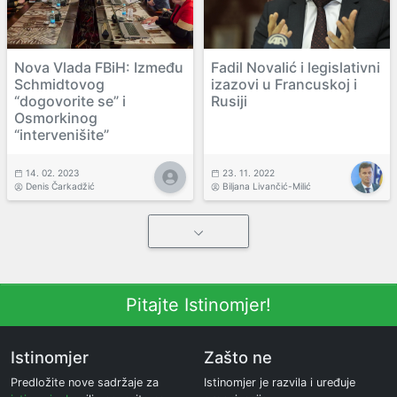
Nova Vlada FBiH: Između
Fadil Novalić i legislativni
Schmidtovog
izazovi u Francuskoj i
“dogovorite se” i
Rusiji
Osmorkinog
“intervenišite”
14. 02. 2023
23. 11. 2022
Denis Čarkadžić
Biljana Livančić-Milić
Pitajte Istinomjer!
Istinomjer
Zašto ne
Predložite nove sadržaje za
Istinomjer je razvila i uređuje