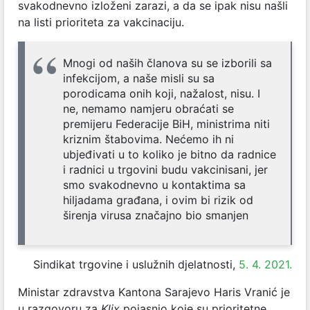
svakodnevno izloženi zarazi, a da se ipak nisu našli
na listi prioriteta za vakcinaciju.
Mnogi od naših članova su se izborili sa
infekcijom, a naše misli su sa
porodicama onih koji, nažalost, nisu. I
ne, nemamo namjeru obraćati se
premijeru Federacije BiH, ministrima niti
kriznim štabovima. Nećemo ih ni
ubjeđivati u to koliko je bitno da radnice
i radnici u trgovini budu vakcinisani, jer
smo svakodnevno u kontaktima sa
hiljadama građana, i ovim bi rizik od
širenja virusa značajno bio smanjen
Sindikat trgovine i uslužnih djelatnosti,
5. 4. 2021.
Ministar zdravstva Kantona Sarajevo Haris Vranić je
u razgovoru za
Klix
pojasnio koje su prioritetne