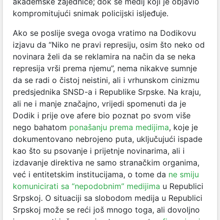
akademske zajednice; dok se medij koji je objavio
kompromitujući snimak policijski isljeđuje.
Ako se poslije svega ovoga vratimo na Dodikovu
izjavu da “Niko ne pravi represiju, osim što neko od
novinara želi da se reklamira na način da se neka
represija vrši prema njemu”, nema nikakve sumnje
da se radi o čistoj neistini, ali i vrhunskom cinizmu
predsjednika SNSD-a i Republike Srpske. Na kraju,
ali ne i manje značajno, vrijedi spomenuti da je
Dodik i prije ove afere bio poznat po svom više
nego bahatom
ponašanju prema medijima
, koje je
dokumentovano nebrojeno puta, uključujući ispade
kao što su psovanje i prijetnje novinarima, ali i
izdavanje direktiva ne samo stranačkim organima,
već i entitetskim institucijama, o tome da
ne smiju
komunicirati sa “nepodobnim” medijima
u Republici
Srpskoj. O situaciji sa slobodom medija u Republici
Srpskoj može se reći još mnogo toga, ali dovoljno