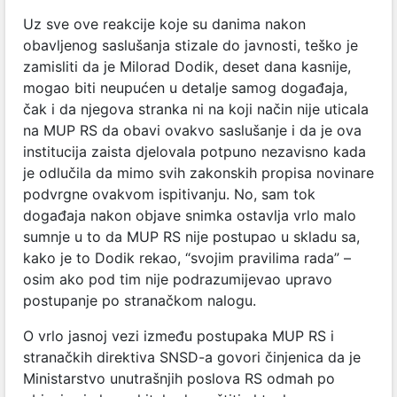
Uz sve ove reakcije koje su danima nakon
obavljenog saslušanja stizale do javnosti, teško je
zamisliti da je Milorad Dodik, deset dana kasnije,
mogao biti neupućen u detalje samog događaja,
čak i da njegova stranka ni na koji način nije uticala
na MUP RS da obavi ovakvo saslušanje i da je ova
institucija zaista djelovala potpuno nezavisno kada
je odlučila da mimo svih zakonskih propisa novinare
podvrgne ovakvom ispitivanju. No, sam tok
događaja nakon objave snimka ostavlja vrlo malo
sumnje u to da MUP RS nije postupao u skladu sa,
kako je to Dodik rekao, “svojim pravilima rada” –
osim ako pod tim nije podrazumijevao upravo
postupanje po stranačkom nalogu.
O vrlo jasnoj vezi između postupaka MUP RS i
stranačkih direktiva SNSD-a govori činjenica da je
Ministarstvo unutrašnjih poslova RS odmah po