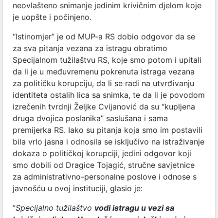
neovlašteno snimanje jedinim krivičnim djelom koje
je uopšte i počinjeno.
“Istinomjer” je od MUP-a RS dobio odgovor da se
za sva pitanja vezana za istragu obratimo
Specijalnom tužilaštvu RS, koje smo potom i upitali
da li je u međuvremenu pokrenuta istraga vezana
za političku korupciju, da li se radi na utvrđivanju
identiteta ostalih lica sa snimka, te da li je povodom
izrečenih tvrdnji Željke Cvijanović da su “kupljena
druga dvojica poslanika” saslušana i sama
premijerka RS. Iako su pitanja koja smo im postavili
bila vrlo jasna i odnosila se isključivo na istraživanje
dokaza o političkoj korupciji, jedini odgovor koji
smo dobili od Dragice Tojagić, stručne savjetnice
za administrativno-personalne poslove i odnose s
javnošću u ovoj instituciji, glasio je:
”
Specijalno tužilaštvo
vodi istragu u vezi sa