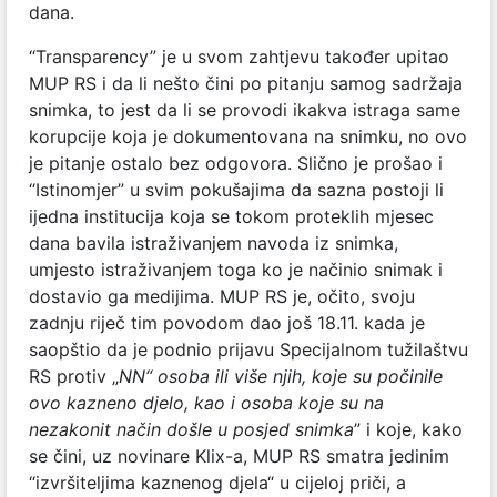
dana.
“Transparency” je u svom zahtjevu također upitao
MUP RS i da li nešto čini po pitanju samog sadržaja
snimka, to jest da li se provodi ikakva istraga same
korupcije koja je dokumentovana na snimku, no ovo
je pitanje ostalo bez odgovora. Slično je prošao i
“Istinomjer” u svim pokušajima da sazna postoji li
ijedna institucija koja se tokom proteklih mjesec
dana bavila istraživanjem navoda iz snimka,
umjesto istraživanjem toga ko je načinio snimak i
dostavio ga medijima. MUP RS je, očito, svoju
zadnju riječ tim povodom dao još 18.11. kada je
saopštio da je podnio prijavu Specijalnom tužilaštvu
RS protiv „
NN“ osoba ili više njih, koje su počinile
ovo kazneno djelo, kao i osoba koje su na
nezakonit način došle u posjed snimka
” i koje, kako
se čini, uz novinare Klix-a, MUP RS smatra jedinim
“izvršiteljima kaznenog djela“ u cijeloj priči, a