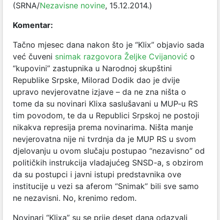
(SRNA/
Nezavisne novine
, 15.12.2014.)
Komentar:
Tačno mjesec dana nakon što je “Klix” objavio sada
već čuveni
snimak razgovora Željke Cvijanović
o
“kupovini” zastupnika u Narodnoj skupštini
Republike Srpske, Milorad Dodik dao je dvije
upravo nevjerovatne izjave – da ne zna ništa o
tome da su novinari Klixa saslušavani u MUP-u RS
tim povodom, te da u Republici Srpskoj ne postoji
nikakva represija prema novinarima. Ništa manje
nevjerovatna nije ni tvrdnja da je MUP RS u svom
djelovanju u ovom slučaju postupao “nezavisno” od
političkih instrukcija vladajućeg SNSD-a, s obzirom
da su postupci i javni istupi predstavnika ove
institucije u vezi sa aferom “Snimak” bili sve samo
ne nezavisni. No, krenimo redom.
Novinari “Klixa” su se prije deset dana odazvali