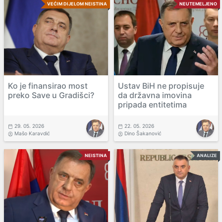
VEĆIM DIJELOM NEISTINA
NEUTEMELJENO
Ko je finansirao most
Ustav BiH ne propisuje
preko Save u Gradišci?
da državna imovina
pripada entitetima
29. 05. 2026
22. 05. 2026
Mašo Karavdić
Dino Šakanović
NEISTINA
ANALIZE