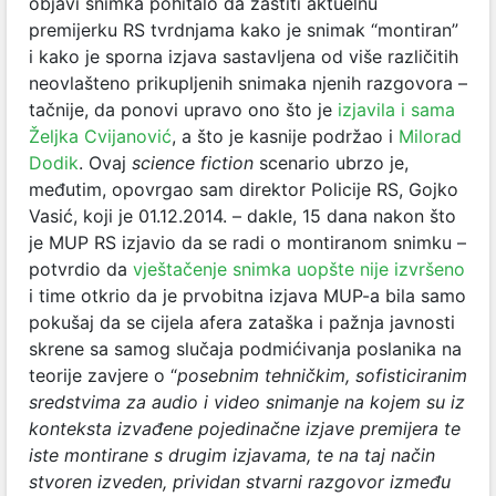
objavi snimka pohitalo da zaštiti aktuelnu
premijerku RS tvrdnjama kako je snimak “montiran”
i kako je sporna izjava sastavljena od više različitih
neovlašteno prikupljenih snimaka njenih razgovora –
tačnije, da ponovi upravo ono što je
izjavila i sama
Željka Cvijanović
, a što je kasnije podržao i
Milorad
Dodik
. Ovaj
science fiction
scenario ubrzo je,
međutim, opovrgao sam direktor Policije RS, Gojko
Vasić, koji je 01.12.2014. – dakle, 15 dana nakon što
je MUP RS izjavio da se radi o montiranom snimku –
potvrdio da
vještačenje snimka uopšte nije izvršeno
i time otkrio da je prvobitna izjava MUP-a bila samo
pokušaj da se cijela afera zataška i pažnja javnosti
skrene sa samog slučaja podmićivanja poslanika na
teorije zavjere o “
posebnim tehničkim, sofisticiranim
sredstvima za audio i video snimanje na kojem su iz
konteksta izvađene pojedinačne izjave premijera te
iste montirane s drugim izjavama, te na taj način
stvoren izveden, prividan stvarni razgovor između