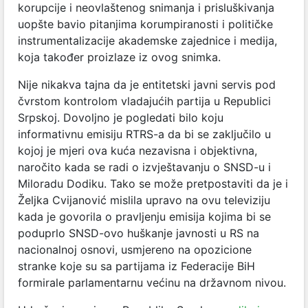
korupcije i neovlaštenog snimanja i prisluškivanja
uopšte bavio pitanjima korumpiranosti i političke
instrumentalizacije akademske zajednice i medija,
koja također proizlaze iz ovog snimka.
Nije nikakva tajna da je entitetski javni servis pod
čvrstom kontrolom vladajućih partija u Republici
Srpskoj. Dovoljno je pogledati bilo koju
informativnu emisiju RTRS-a da bi se zaključilo u
kojoj je mjeri ova kuća nezavisna i objektivna,
naročito kada se radi o izvještavanju o SNSD-u i
Miloradu Dodiku. Tako se može pretpostaviti da je i
Željka Cvijanović mislila upravo na ovu televiziju
kada je govorila o pravljenju emisija kojima bi se
poduprlo SNSD-ovo huškanje javnosti u RS na
nacionalnoj osnovi, usmjereno na opozicione
stranke koje su sa partijama iz Federacije BiH
formirale parlamentarnu većinu na državnom nivou.