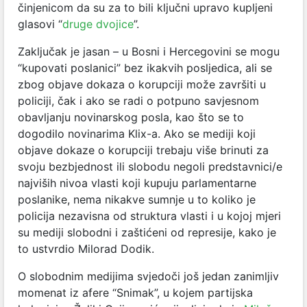
činjenicom da su za to bili ključni upravo kupljeni
glasovi “
druge dvojice
”.
Zaključak je jasan – u Bosni i Hercegovini se mogu
“kupovati poslanici” bez ikakvih posljedica, ali se
zbog objave dokaza o korupciji može završiti u
policiji, čak i ako se radi o potpuno savjesnom
obavljanju novinarskog posla, kao što se to
dogodilo novinarima Klix-a. Ako se mediji koji
objave dokaze o korupciji trebaju više brinuti za
svoju bezbjednost ili slobodu negoli predstavnici/e
najviših nivoa vlasti koji kupuju parlamentarne
poslanike, nema nikakve sumnje u to koliko je
policija nezavisna od struktura vlasti i u kojoj mjeri
su mediji slobodni i zaštićeni od represije, kako je
to ustvrdio Milorad Dodik.
O slobodnim medijima svjedoči još jedan zanimljiv
momenat iz afere “Snimak”, u kojem partijska