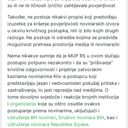
su ili ne te ličnosti izričito zahtijevale povjerljivost.
Također, ne postoje nikakvi propisi koji predviđaju
izuzetke za kršenje povjerljivosti novinarskih izvora
u okviru krivičnog postupka, niti iz bilo kojih drugih
razloga. Ne postoje ni odredbe kojima se predviđa
mogućnost pretresa prostorija medija ili novinara/ki.
Nema nikakve sumnje da je MUP RS u ovom slučaju
postupio potpuno nezakonito i da su “prišivanje”
krivične odgovornosti i prijetnje zatvorskim
kaznama novinarima Klix-a postupcu koji
predstavljaju jasan i nedvosmislen pokušaj pritiska i
zastrašivanja, to jest represije nad medijima. O
tome dovoljno svjedoče i reakcije brojnih institucija
i
organizacija
koje su oštro osudile ovakvo
postupanje prema novinarima, uključujući i
Udruženje BH novinari
,
Društvo novinara BiH
, kao i
Udruženje novinara Republike Srpske
.