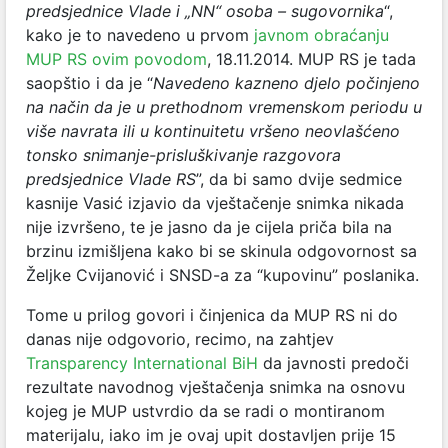
predsjednice Vlade i „NN“ osoba – sugovornika
“,
kako je to navedeno u prvom
javnom obraćanju
MUP RS ovim povodom
, 18.11.2014. MUP RS je tada
saopštio i da je “
Navedeno kazneno djelo počinjeno
na način da je u prethodnom vremenskom periodu u
više navrata ili u kontinuitetu vršeno neovlašćeno
tonsko snimanje-prisluškivanje razgovora
predsjednice Vlade RS
”, da bi samo dvije sedmice
kasnije Vasić izjavio da vještačenje snimka nikada
nije izvršeno, te je jasno da je cijela priča bila na
brzinu izmišljena kako bi se skinula odgovornost sa
Željke Cvijanović i SNSD-a za “kupovinu” poslanika.
Tome u prilog govori i činjenica da MUP RS ni do
danas nije odgovorio, recimo, na zahtjev
Transparency International BiH
da javnosti predoči
rezultate navodnog vještačenja snimka na osnovu
kojeg je MUP ustvrdio da se radi o montiranom
materijalu, iako im je ovaj upit dostavljen prije 15