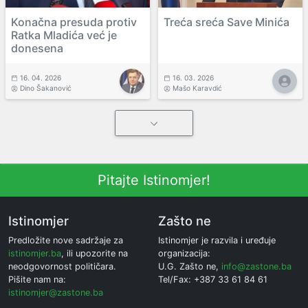
Konačna presuda protiv
Treća sreća Save Minića
Ratka Mladića već je
donesena
16. 04. 2026
16. 03. 2026
Dino Šakanović
Mašo Karavdić
Pitajte Istinomjer!
Istinomjer
Zašto ne
Predložite nove sadržaje za
Istinomjer je razvila i uređuje
istinomjer.ba
, ili upozorite na
organizacija:
neodgovornost političara.
U.G. Zašto ne,
info@zastone.ba
Pišite nam na:
Tel/Fax: +387 33 61 84 61
istinomjer@zastone.ba