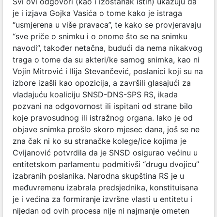
Svi ovi odgovori (kao i izostanak istih) ukazuju da
je i izjava Gojka Vasića o tome kako je istraga
“usmjerena u više pravaca”, te kako se provjeravaju
“sve priče o snimku i o onome što se na snimku
navodi”, također netačna, budući da nema nikakvog
traga o tome da su akteri/ke samog snimka, kao ni
Vojin Mitrović i Ilija Stevančević, poslanici koji su na
izbore izašli kao opozicija, a završili glasajući za
vladajuću koaliciju SNSD-DNS-SPS RS, ikada
pozvani na odgovornost ili ispitani od strane bilo
koje pravosudnog ili istražnog organa. Iako je od
objave snimka prošlo skoro mjesec dana, još se ne
zna čak ni ko su stranačke kolege/ice kojima je
Cvijanović potvrdila da je SNSD osigurao većinu u
entitetskom parlamentu podmitivši “drugu dvojicu”
izabranih poslanika. Narodna skupština RS je u
međuvremenu izabrala predsjednika, konstituisana
je i većina za formiranje izvršne vlasti u entitetu i
nijedan od ovih procesa nije ni najmanje ometen