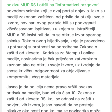
pozivu MUP RS i otišli na “informativni razgovor”
povodom snimka koji je ovaj portal objavio. Iako su
mediji zakonom zaštićeni od prisile da otkriju svoje
izvore, novinari ovog portala bili su podvrgnuti
višečasovnom ispitivanju u kojem su istražitelji
MUP-a RS insistirali da im se otkrije izvor spornog
snimka. Tokom ovog isljeđivanja, koje je provedeno
u potpunoj suprotnosti sa odredbama Zakona o
zaštiti od klevete i Kodeksa za štampu i online
medije, novinarima je čak prijećeno zatvorskom
kaznom ako ne otkriju svoje izvore, uz tvrdnje da
snose krivičnu odgovornost za objavljivanje
kompromitujućeg materijala.
Jasno je da policija nema pravo vršiti ovakav
pritisak na medije, budući da član 10. Zakona o
zaštiti od klevete RS, koji se odnosi na zaštitu
povjerljivih izvora, jasno navodi da ne postoje
nikakve okolnosti pod kojima se novinar/ka može