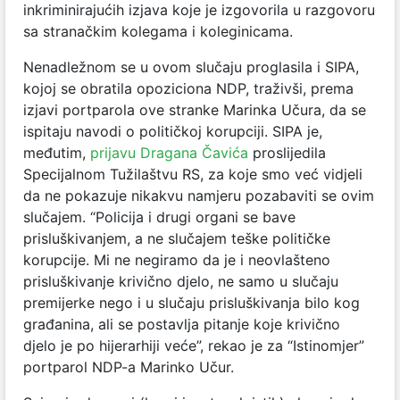
inkriminirajućih izjava koje je izgovorila u razgovoru
sa stranačkim kolegama i koleginicama.
Nenadležnom se u ovom slučaju proglasila i SIPA,
kojoj se obratila opoziciona NDP, traživši, prema
izjavi portparola ove stranke Marinka Učura, da se
ispitaju navodi o političkoj korupciji. SIPA je,
međutim,
prijavu Dragana Čavića
proslijedila
Specijalnom Tužilaštvu RS, za koje smo već vidjeli
da ne pokazuje nikakvu namjeru pozabaviti se ovim
slučajem. “Policija i drugi organi se bave
prisluškivanjem, a ne slučajem teške političke
korupcije. Mi ne negiramo da je i neovlašteno
prisluškivanje krivično djelo, ne samo u slučaju
premijerke nego i u slučaju prisluškivanja bilo kog
građanina, ali se postavlja pitanje koje krivično
djelo je po hijerarhiji veće”, rekao je za “Istinomjer”
portparol NDP-a Marinko Učur.