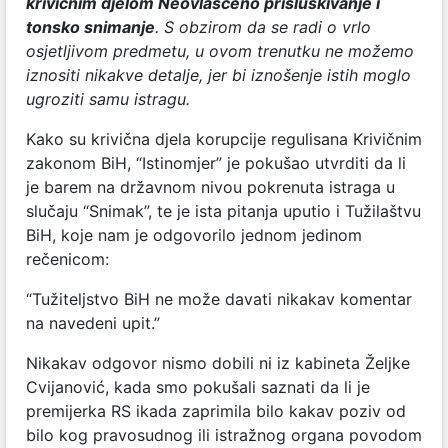
krivičnim djelom Neovlašćeno prisluškivanje i
tonsko snimanje
. S obzirom da se radi o vrlo
osjetljivom predmetu, u ovom trenutku ne možemo
iznositi nikakve detalje, jer bi iznošenje istih moglo
ugroziti samu istragu.
Kako su krivična djela korupcije regulisana Krivičnim
zakonom BiH, “Istinomjer” je pokušao utvrditi da li
je barem na državnom nivou pokrenuta istraga u
slučaju “Snimak”, te je ista pitanja uputio i Tužilaštvu
BiH, koje nam je odgovorilo jednom jedinom
rečenicom:
“Tužiteljstvo BiH ne može davati nikakav komentar
na navedeni upit.”
Nikakav odgovor nismo dobili ni iz kabineta Željke
Cvijanović, kada smo pokušali saznati da li je
premijerka RS ikada zaprimila bilo kakav poziv od
bilo kog pravosudnog ili istražnog organa povodom