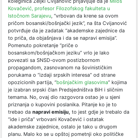
koleginica Željki Cvijanović prijavljuje da je
Miloš
Kovačević, profesor Filozofskog fakulteta u
Istočnom Sarajevu
, “vrbovan da krene sa ovom
pričom bosanski/bošnjački jezik”, na šta Cvijanović
potvrđuje da je zadatak “akademske zajednice da
to priča, da objašnjava i da se napravi emisija”.
Pomenuto pokretanje “priče o
bosanskom/bošnjačkom jeziku” vrlo je lako
povezati sa SNSD-ovom postizbornom
propagandom, zasnovanom na šovinističkim
porukama o “izdaji srpskih interesa” od strane
opozicionih partija, “
bošnjačkim glasovima
” kojima
je izabran srpski član Predsjedništva BiH i sličnim
temama. No, ovaj dio razgovora ostao je u sjeni
priznanja o kupovini poslanika. Pitanje ko je to
trebao da
napravi emisiju,
to jest gdje je trebalo da
“ide i priča” vrbovani Kovačević i ostatak
akademske zajednice, ostalo je tako u drugom
planu. Malo ko se u opštoj pometnji oko političke