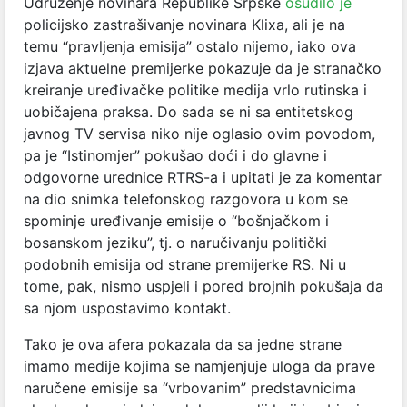
Udruženje novinara Republike Srpske
osudilo je
policijsko zastrašivanje novinara Klixa, ali je na
temu “pravljenja emisija” ostalo nijemo, iako ova
izjava aktuelne premijerke pokazuje da je stranačko
kreiranje uređivačke politike medija vrlo rutinska i
uobičajena praksa. Do sada se ni sa entitetskog
javnog TV servisa niko nije oglasio ovim povodom,
pa je “Istinomjer” pokušao doći i do glavne i
odgovorne urednice RTRS-a i upitati je za komentar
na dio snimka telefonskog razgovora u kom se
spominje uređivanje emisije o “bošnjačkom i
bosanskom jeziku”, tj. o naručivanju politički
podobnih emisija od strane premijerke RS. Ni u
tome, pak, nismo uspjeli i pored brojnih pokušaja da
sa njom uspostavimo kontakt.
Tako je ova afera pokazala da sa jedne strane
imamo medije kojima se namjenjuje uloga da prave
naručene emisije sa “vrbovanim” predstavnicima