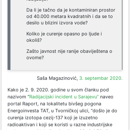
Da li je tačno da je kontaminiran prostor
od 40.000 metara kvadratnih i da se to
desilo u blizini izvora vode?
Koliko je curenje opasno po ljude i
okoliš?
Zašto javnost nije ranije obaviještena o
ovome?
Saša Magazinović,
3. septembar 2020.
Kako je 2. 9. 2020. godine u svom članku pod
nazivom “
Radijacijski incident u Sarajevu”
naveo
portal Raport,
na lokalitetu bivšeg pogona
Energoinvesta TAT, u Tvorničkoj ulici, “došlo je do
curenja izotopa cezij-137
k
oji je izuzetno
radioaktivan i koji se koristi u razne industrijske