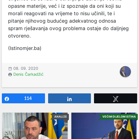
opasne materije, već i iz spoznaje da oni koji su
morali reagovati na vrijeme to nisu učinili, te i
pitanje njihovog budućeg adekvatnog odnosa
spram rješavanja ovog problema ostaje do daljnjeg
otvoreno.
(Istinomjer.ba)
08. 09. 2020
Denis Čarkadžić
Share
114
Share
Tweet
ANALIZE
VEĆIM DIJELOM ISTINA