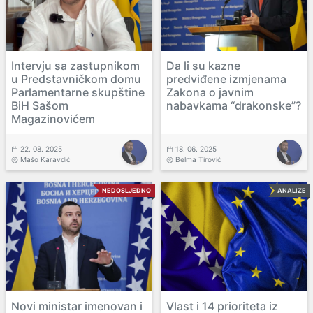
Intervju sa zastupnikom
Da li su kazne
u Predstavničkom domu
predviđene izmjenama
Parlamentarne skupštine
Zakona o javnim
BiH Sašom
nabavkama “drakonske”?
Magazinovićem
22. 08. 2025
18. 06. 2025
Mašo Karavdić
Belma Tirović
NEDOSLJEDNO
ANALIZE
Novi ministar imenovan i
Vlast i 14 prioriteta iz