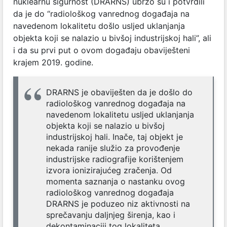
nuklearnu sigurnost (DRARNS) ubrzo su i potvrdili
da je do “radiološkog vanrednog događaja na
navedenom lokalitetu došlo usljed uklanjanja
objekta koji se nalazio u bivšoj industrijskoj hali”, ali
i da su prvi put o ovom događaju obaviješteni
krajem 2019. godine.
DRARNS je obaviješten da je došlo do
radiološkog vanrednog događaja na
navedenom lokalitetu usljed uklanjanja
objekta koji se nalazio u bivšoj
industrijskoj hali. Inače, taj objekt je
nekada ranije služio za provođenje
industrijske radiografije korištenjem
izvora ionizirajućeg zračenja. Od
momenta saznanja o nastanku ovog
radiološkog vanrednog događaja
DRARNS je poduzeo niz aktivnosti na
sprečavanju daljnjeg širenja, kao i
dekontaminaciji tog lokaliteta.