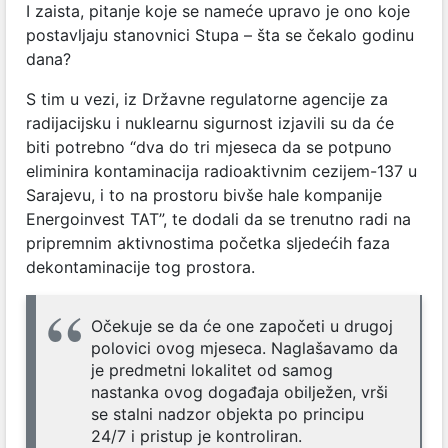
I zaista, pitanje koje se nameće upravo je ono koje
postavljaju stanovnici Stupa – šta se čekalo godinu
dana?
S tim u vezi, iz Državne regulatorne agencije za
radijacijsku i nuklearnu sigurnost izjavili su da će
biti potrebno “dva do tri mjeseca da se potpuno
eliminira kontaminacija
radioaktivnim
cezijem-137 u
Sarajevu
, i to na prostoru bivše hale kompanije
Energoinvest TAT
”, te dodali da se trenutno radi na
pripremnim aktivnostima početka sljedećih faza
dekontaminacije tog prostora.
Očekuje se da će one započeti u drugoj
polovici ovog mjeseca. Naglašavamo da
je predmetni lokalitet od samog
nastanka ovog događaja obilježen, vrši
se stalni nadzor objekta po principu
24/7 i pristup je kontroliran.