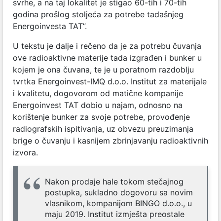
svrhe, a na taj lokalitet je stigao 60-tih i 70-tih
godina prošlog stoljeća za potrebe tadašnjeg
Energoinvesta TAT”.
U tekstu je dalje i rečeno da je za potrebu čuvanja
ove radioaktivne materije tada izgrađen i bunker u
kojem je ona čuvana, te je u poratnom razdoblju
tvrtka Energoinvest-IMQ d.o.o. Institut za materijale
i kvalitetu, dogovorom od matične kompanije
Energoinvest TAT dobio u najam, odnosno na
korištenje bunker za svoje potrebe, provođenje
radiografskih ispitivanja, uz obvezu preuzimanja
brige o čuvanju i kasnijem zbrinjavanju radioaktivnih
izvora.
Nakon prodaje hale tokom stečajnog
postupka, sukladno dogovoru sa novim
vlasnikom, kompanijom BINGO d.o.o., u
maju 2019. Institut izmješta preostale