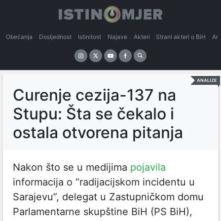
Obećanja
Dosljednost
Istinitost
Najave
Akteri
Strani akteri o BiH
An
ANALIZE
Curenje cezija-137 na
Stupu: Šta se čekalo i
ostala otvorena pitanja
Nakon što se u medijima
pojavila
informacija o “radijacijskom incidentu u
Sarajevu”, delegat u Zastupničkom domu
Parlamentarne skupštine BiH (PS BiH),