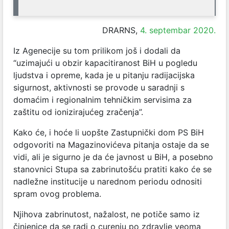
DRARNS,
4. septembar 2020.
Iz Agenecije su tom prilikom još i dodali da
“uzimajući u obzir kapacitiranost BiH u pogledu
ljudstva i opreme, kada je u pitanju radijacijska
sigurnost, aktivnosti se provode u saradnji s
domaćim i regionalnim tehničkim servisima za
zaštitu od ionizirajućeg zračenja”.
Kako će, i hoće li uopšte Zastupnički dom PS BiH
odgovoriti na Magazinovićeva pitanja ostaje da se
vidi, ali je sigurno je da će javnost u BiH, a posebno
stanovnici Stupa sa zabrinutošću pratiti kako će se
nadležne institucije u narednom periodu odnositi
spram ovog problema.
Njihova zabrinutost, nažalost, ne potiče samo iz
činjenice da se radi o curenju po zdravlje veoma