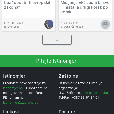
bez “dodatnih evropskih
Mišljenja EK: Jedni bi sve
zakona”
ili ništa, a drugi korak po
korak
23. 08. 2023
20. 06. 2023
Emir Velić
Denis Čarkadžić
Pitajte Istinomjer!
Istinomjer
Zašto ne
Predložite nove sadržaje za
Istinomjer je razvila i uređuje
istinomjer.ba
, ili upozorite na
organizacija:
neodgovornost političara.
U.G. Zašto ne,
info@zastone.ba
Pišite nam na:
Tel/Fax: +387 33 61 84 61
istinomjer@zastone.ba
Linkovi
Partneri