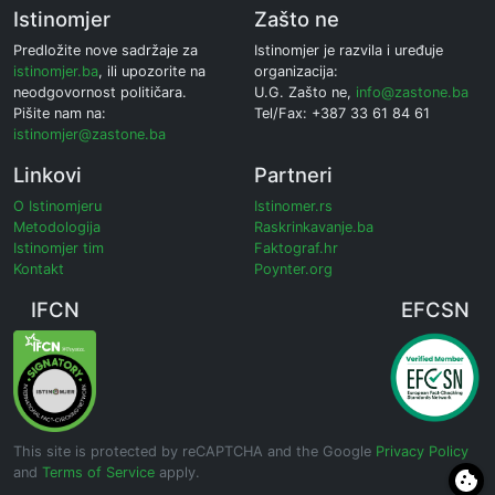
Istinomjer
Zašto ne
Predložite nove sadržaje za
Istinomjer je razvila i uređuje
istinomjer.ba
, ili upozorite na
organizacija:
neodgovornost političara.
U.G. Zašto ne,
info@zastone.ba
Pišite nam na:
Tel/Fax: +387 33 61 84 61
istinomjer@zastone.ba
Linkovi
Partneri
O Istinomjeru
Istinomer.rs
Metodologija
Raskrinkavanje.ba
Istinomjer tim
Faktograf.hr
Kontakt
Poynter.org
IFCN
EFCSN
This site is protected by reCAPTCHA and the Google
Privacy Policy
and
Terms of Service
apply.