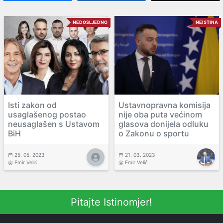
NEDOSLJEDNO
NEISTINA
Isti zakon od
Ustavnopravna komisija
usaglašenog postao
nije oba puta većinom
neusaglašen s Ustavom
glasova donijela odluku
BiH
o Zakonu o sportu
25. 05. 2023
21. 03. 2023
Emir Velić
Emir Velić
Pitajte Istinomjer!