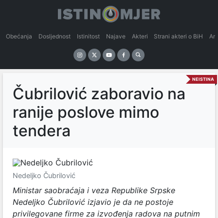
Obećanja
Dosljednost
Istinitost
Najave
Akteri
Strani akteri o BiH
An
NEISTINA
Čubrilović zaboravio na
ranije poslove mimo
tendera
Nedeljko Čubrilović
Ministar saobraćaja i veza Republike Srpske
Nedeljko Čubrilović izjavio je da ne postoje
privilegovane firme za izvođenja radova na putnim