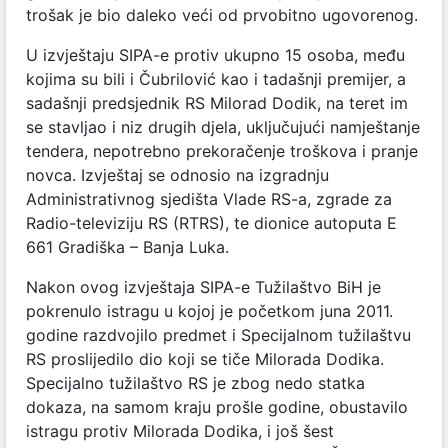
trošak je bio daleko veći od prvobitno ugovorenog.
U izvještaju SIPA-e protiv ukupno 15 osoba, među
kojima su bili i Čubrilović kao i tadašnji premijer, a
sadašnji predsjednik RS Milorad Dodik, na teret im
se stavljao i niz drugih djela, uključujući namještanje
tendera, nepotrebno prekoračenje troškova i pranje
novca. Izvještaj se odnosio na izgradnju
Administrativnog sjedišta Vlade RS-a, zgrade za
Radio-televiziju RS (RTRS), te dionice autoputa E
661 Gradiška – Banja Luka.
Nakon ovog izvještaja SIPA-e Tužilaštvo BiH je
pokrenulo istragu u kojoj je početkom juna 2011.
godine razdvojilo predmet i Specijalnom tužilaštvu
RS proslijedilo dio koji se tiče Milorada Dodika.
Specijalno tužilaštvo RS je zbog nedo statka
dokaza, na samom kraju prošle godine, obustavilo
istragu protiv Milorada Dodika, i još šest