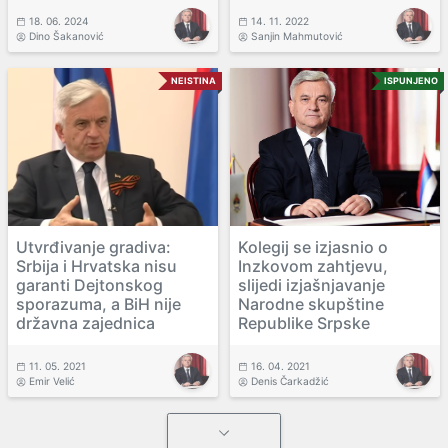
18. 06. 2024
14. 11. 2022
Dino Šakanović
Sanjin Mahmutović
NEISTINA
ISPUNJENO
Utvrđivanje gradiva:
Kolegij se izjasnio o
Srbija i Hrvatska nisu
Inzkovom zahtjevu,
garanti Dejtonskog
slijedi izjašnjavanje
sporazuma, a BiH nije
Narodne skupštine
državna zajednica
Republike Srpske
11. 05. 2021
16. 04. 2021
Emir Velić
Denis Čarkadžić