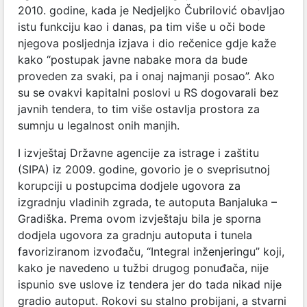
2010. godine, kada je Nedjeljko Čubrilović obavljao
istu funkciju kao i danas, pa tim više u oči bode
njegova posljednja izjava i dio rečenice gdje kaže
kako “postupak javne nabake mora da bude
proveden za svaki, pa i onaj najmanji posao”. Ako
su se ovakvi kapitalni poslovi u RS dogovarali bez
javnih tendera, to tim više ostavlja prostora za
sumnju u legalnost onih manjih.
I izvještaj Državne agencije za istrage i zaštitu
(SIPA) iz 2009. godine, govorio je o sveprisutnoj
korupciji u postupcima dodjele ugovora za
izgradnju vladinih zgrada, te autoputa Banjaluka –
Gradiška. Prema ovom izvještaju bila je sporna
dodjela ugovora za gradnju autoputa i tunela
favoriziranom izvođaču, “Integral inženjeringu” koji,
kako je navedeno u tužbi drugog ponuđača, nije
ispunio sve uslove iz tendera jer do tada nikad nije
gradio autoput. Rokovi su stalno probijani, a stvarni