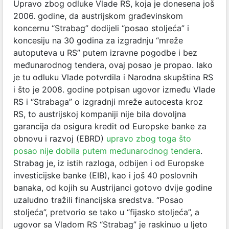
Upravo zbog odluke Vlade RS, koja je donesena još
2006. godine, da austrijskom građevinskom
koncernu “Strabag” dodijeli “posao stoljeća” i
koncesiju na 30 godina za izgradnju “mreže
autoputeva u RS” putem izravne pogodbe i bez
međunarodnog tendera, ovaj posao je propao. Iako
je tu odluku Vlade potvrdila i Narodna skupština RS
i što je 2008. godine potpisan ugovor između Vlade
RS i “Strabaga” o izgradnji mreže autocesta kroz
RS, to austrijskoj kompaniji nije bila dovoljna
garancija da osigura kredit od Europske banke za
obnovu i razvoj (EBRD)
upravo zbog toga što
posao nije dobila putem međunarodnog tendera
.
Strabag je, iz istih razloga, odbijen i od Europske
investicijske banke (EIB), kao i još 40 poslovnih
banaka, od kojih su Austrijanci gotovo dvije godine
uzaludno tražili financijska sredstva. “Posao
stoljeća”, pretvorio se tako u “fijasko stoljeća”, a
ugovor sa Vladom RS “Strabag” je raskinuo u ljeto