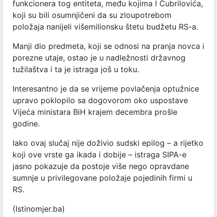
funkcionera tog entiteta, među kojima I Čubrilovića,
koji su bili osumnjičeni da su zloupotrebom
položaja nanijeli višemilionsku štetu budžetu RS-a.
Manji dio predmeta, koji se odnosi na pranja novca i
porezne utaje, ostao je u nadležnosti državnog
tužilaštva i ta je istraga još u toku.
Interesantno je da se vrijeme povlačenja optužnice
upravo poklopilo sa dogovorom oko uspostave
Vijeća ministara BiH krajem decembra prošle
godine.
Iako ovaj slučaj nije doživio sudski epilog – a rijetko
koji ove vrste ga ikada i dobije – istraga SIPA-e
jasno pokazuje da postoje više nego opravdane
sumnje u privilegovane položaje pojedinih firmi u
RS.
(Istinomjer.ba)