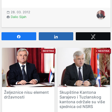
28. 03. 2012
Dalio Sijah
Share
Share
Tweet
NEISTINA
NEISTINA
Željeznice nisu element
Skupštine Kantona
državnosti
Sarajevo i Tuzlanskog
kantona održale su više
sjednica od NSRS