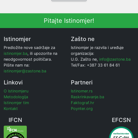
Pitajte Istinomjer!
Istinomjer
Zašto ne
Predložite nove sadržaje za
Istinomjer je razvila i uređuje
istinomjer.ba
, ili upozorite na
organizacija:
neodgovornost političara.
U.G. Zašto ne,
info@zastone.ba
Pišite nam na:
Tel/Fax: +387 33 61 84 61
istinomjer@zastone.ba
Linkovi
Partneri
O Istinomjeru
Istinomer.rs
Metodologija
Raskrinkavanje.ba
Istinomjer tim
Faktograf.hr
Kontakt
Poynter.org
IFCN
EFCSN