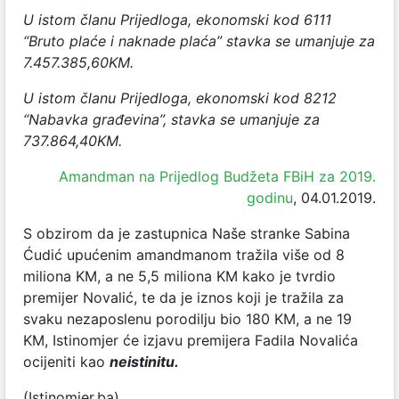
U istom članu Prijedloga, ekonomski kod 6111
“Bruto plaće i naknade plaća” stavka se umanjuje za
7.457.385,60KM.
U istom članu Prijedloga, ekonomski kod 8212
“Nabavka građevina”, stavka se umanjuje za
737.864,40KM.
Amandman na Prijedlog Budžeta FBiH za 2019.
godinu
, 04.01.2019.
S obzirom da je zastupnica Naše stranke Sabina
Ćudić upućenim amandmanom tražila više od 8
miliona KM, a ne 5,5 miliona KM kako je tvrdio
premijer Novalić, te da je iznos koji je tražila za
svaku nezaposlenu porodilju bio 180 KM, a ne 19
KM, Istinomjer će izjavu premijera Fadila Novalića
ocijeniti kao
neistinitu.
(Istinomjer.ba)