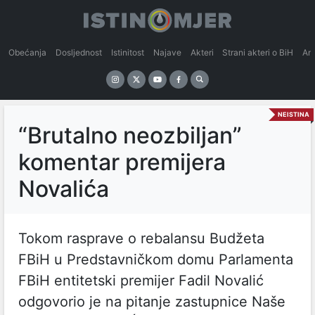
Obećanja
Dosljednost
Istinitost
Najave
Akteri
Strani akteri o BiH
An
NEISTINA
“Brutalno neozbiljan”
komentar premijera
Novalića
Tokom rasprave o rebalansu Budžeta
FBiH u Predstavničkom domu Parlamenta
FBiH entitetski premijer Fadil Novalić
odgovorio je na pitanje zastupnice Naše