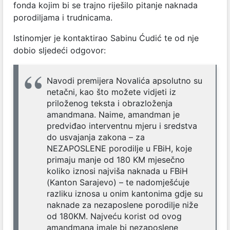
fonda kojim bi se trajno riješilo pitanje naknada
porodiljama i trudnicama.
Istinomjer je kontaktirao Sabinu Ćudić te od nje
dobio sljedeći odgovor:
Navodi premijera Novalića apsolutno su
netačni, kao što možete vidjeti iz
priloženog teksta i obrazloženja
amandmana. Naime, amandman je
predviđao interventnu mjeru i sredstva
do usvajanja zakona – za
NEZAPOSLENE porodilje u FBiH, koje
primaju manje od 180 KM mjesečno
koliko iznosi najviša naknada u FBiH
(Kanton Sarajevo) – te nadomješćuje
razliku iznosa u onim kantonima gdje su
naknade za nezaposlene porodilje niže
od 180KM. Najveću korist od ovog
amandmana imale bi nezaposlene