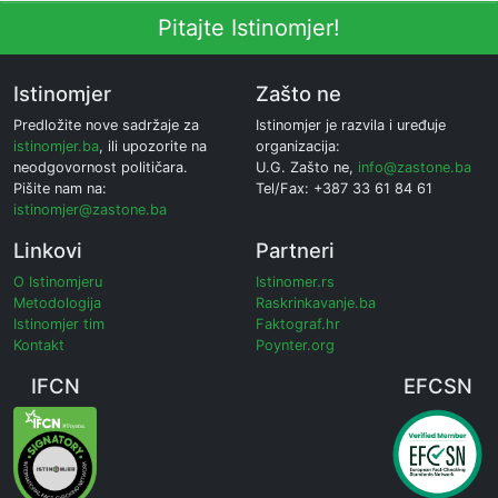
Pitajte Istinomjer!
Istinomjer
Zašto ne
Predložite nove sadržaje za
Istinomjer je razvila i uređuje
istinomjer.ba
, ili upozorite na
organizacija:
neodgovornost političara.
U.G. Zašto ne,
info@zastone.ba
Pišite nam na:
Tel/Fax: +387 33 61 84 61
istinomjer@zastone.ba
Linkovi
Partneri
O Istinomjeru
Istinomer.rs
Metodologija
Raskrinkavanje.ba
Istinomjer tim
Faktograf.hr
Kontakt
Poynter.org
IFCN
EFCSN