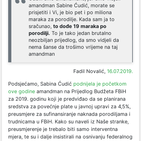
amandman Sabine Ćudić, morate se
prisjetiti i Vi, je bio pet i po miliona
maraka za porodilje. Kada sam ja to
sračunao,
to dođe 19 maraka po
porodilji.
To je tako jedan brutalno
neozbiljan prijedlog, da smo vidjeli da
nema šanse da trošimo vrijeme na taj
amandman
Fadil Novalić,
16.07.2019.
Podsjećamo, Sabina Ćudić
podnijela je početkom
ove godine
amandman na Prijedlog Budžeta FBiH
za 2019. godinu koji je predviđao da se planirana
sredstva za povećnje plate u javnoj upravi za 4,5%,
preusmjere za sufinansiranje naknada porodiljama i
trudnicama u FBiH. Kako su naveli iz Naše stranke,
preusmjerenje je trebalo biti samo interventna
mjera, te su i dalje insistirali na osnivanju federalnog