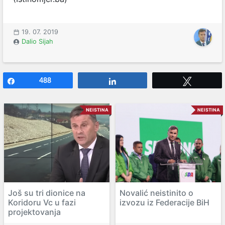
19. 07. 2019
Dalio Sijah
Share
488
Share
Tweet
NEISTINA
NEISTINA
Još su tri dionice na
Novalić neistinito o
Koridoru Vc u fazi
izvozu iz Federacije BiH
projektovanja