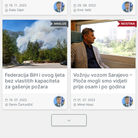
18. 11. 2022
29. 09. 2022
Dalio Sijah
Emir Velić
ANALIZE
NEISTINA
Federacija BiH i ovog ljeta
Vožnju vozom Sarajevo –
bez vlastitih kapaciteta
Ploče mogli smo vidjeti
za gašenje požara
prije osam i po godina
19. 07. 2022
01. 07. 2022
Denis Čarkadžić
Minel Abaz