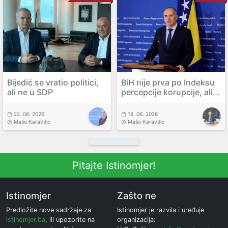
Bijedić se vratio politici,
BiH nije prva po Indeksu
ali ne u SDP
percepcije korupcije, ali…
22. 06. 2026
18. 06. 2026
Mašo Karavdić
Mašo Karavdić
Pitajte Istinomjer!
Istinomjer
Zašto ne
Predložite nove sadržaje za
Istinomjer je razvila i uređuje
istinomjer.ba
, ili upozorite na
organizacija: