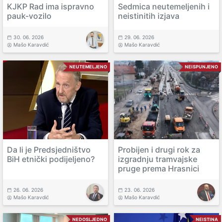
KJKP Rad ima ispravno
Sedmica neutemeljenih i
pauk-vozilo
neistinitih izjava
30. 06. 2026
29. 06. 2026
Mašo Karavdić
Mašo Karavdić
NEUTEMELJENO
NEISPUNJENO
Da li je Predsjedništvo
Probijen i drugi rok za
BiH etnički podijeljeno?
izgradnju tramvajske
pruge prema Hrasnici
26. 06. 2026
23. 06. 2026
Mašo Karavdić
Mašo Karavdić
NEDOSLJEDNO
NEISTINA