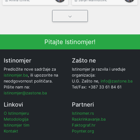
Amina Izmirlić
Sanjin Mahmutović
Pitajte Istinomjer!
Istinomjer
Zašto ne
Predložite nove sadržaje za
Istinomjer je razvila i uređuje
istinomjer.ba
, ili upozorite na
organizacija:
neodgovornost političara.
U.G. Zašto ne,
info@zastone.ba
Pišite nam na:
Tel/Fax: +387 33 61 84 61
istinomjer@zastone.ba
Linkovi
Partneri
O Istinomjeru
Istinomer.rs
Metodologija
Raskrinkavanje.ba
Istinomjer tim
Faktograf.hr
Kontakt
Poynter.org