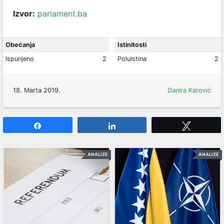
Izvor:
parlament.ba
Obećanja
Istinitosti
Ispunjeno
2
Poluistina
2
18. Marta 2019.
Danira Karović
Share
Share
Tweet
ANALIZE
ANALIZE