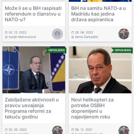
Može li se u BiH raspisati
BiH na samitu NATO-a u
referendum o članstvu u
Madridu kao jedina
NATO-u?
država aspirantica
02. 12. 2022
28. 06. 2022
Sanjin Mahmutović
Denis Čarkadžić
ISPUNJENO
ISPUNJENO
Zabilježene aktivnosti u
Novi helikopteri za
pravcu usvajanja
potrebe OSBiH
Programa reformi za
dopremljeni u
tekuću godinu
najavljenom roku
20. 05. 2022
06. 12. 2021