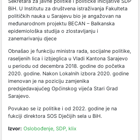
Sekretara za javne politike i političke inicijative SDP
BiH. U Institutu za društvena istraživanja Fakulteta
političkih nauka u Sarajevu bio je angažovan na
međunarodnom projektu BECAN – Balkanska
epidemiološka studija o zlostavljanju i
zanemarivanju djece
Obnašao je funkciju ministra rada, socijalne politike,
raseljenih lica i izbjeglica u Vladi Kantona Sarajevo
u periodu od decembra 2018. godine do početka
2020. godine. Nakon Lokalnih izbora 2020. godine
imenovan je na poziciju z
amjenika
predsjedavajućeg Općinskog vijeća Stari Grad
Sarajevo.
Povukao se iz politike i od 2022. godine je na
fukciji direktora SOS Dječijih sela u BiH.
Izvor:
Oslobođenje,
SDP,
klix