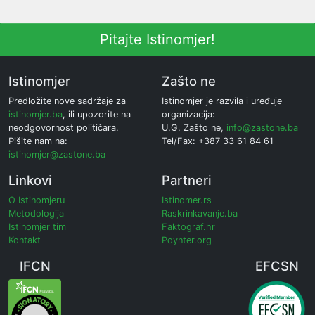
Pitajte Istinomjer!
Istinomjer
Zašto ne
Predložite nove sadržaje za
Istinomjer je razvila i uređuje
istinomjer.ba
, ili upozorite na
organizacija:
neodgovornost političara.
U.G. Zašto ne,
info@zastone.ba
Pišite nam na:
Tel/Fax: +387 33 61 84 61
istinomjer@zastone.ba
Linkovi
Partneri
O Istinomjeru
Istinomer.rs
Metodologija
Raskrinkavanje.ba
Istinomjer tim
Faktograf.hr
Kontakt
Poynter.org
IFCN
EFCSN