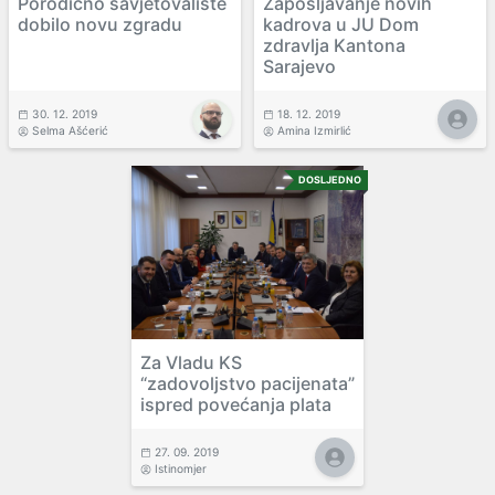
Porodično savjetovalište
Zapošljavanje novih
dobilo novu zgradu
kadrova u JU Dom
zdravlja Kantona
Sarajevo
30. 12. 2019
18. 12. 2019
Selma Ašćerić
Amina Izmirlić
DOSLJEDNO
Za Vladu KS
“zadovoljstvo pacijenata”
ispred povećanja plata
27. 09. 2019
Istinomjer