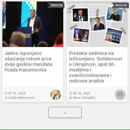
ANALIZE
ANALIZE
Jedno ispunjeno
Protekla sedmica na
obećanje tokom prve
Istinomjeru: Solidarnost
dvije godine mandata
s Ukrajinom, apel bh.
Fuada Kasumovića
medijima i
zvaničnicima/ama i
redovne analize
07. 01. 2023
28. 02. 2022
Sanjin Mahmutović
Denis Čarkadžić