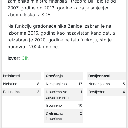
zamjenika ministra finansija i trezora BiH bio je od
2007. godine do 2012. godine kada je smjenjen
zbog izlaska iz SDA.
Na funkciju gradonačelnika Zenice izabran je na
izborima 2016. godine kao nezavistan kandidat, a
reizabran je 2020. godine na istu funkciju, što je
ponovio i 2024. godine.
Izvor:
CIN
Istinitosti
Obećanja
Dosljednosti
Neistina
8
Neispunjeno
17
Nedosljedno
5
Poluistina
3
Ispunjeno sa
1
Dosljedno
4
zakašnjenjem
Ispunjeno
10
Djelimično
2
ispunjeno