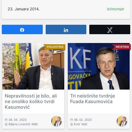
23. Januara 2014.
Istinomjer
Share
Share
Tweet
POLUISTINA
NEISTINA
Nepravilnosti je bilo, ali
Tri neistinite tvrdnje
ne onoliko koliko tvrdi
Fuada Kasumovića
Kasumović
28. 04. 2023
08. 02. 2023
Biljana Livančić-Milić
Emir Velić