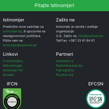
Pitajte Istinomjer!
Istinomjer
Zašto ne
Predložite nove sadržaje za
Istinomjer je razvila i uređuje
istinomjer.ba
, ili upozorite na
organizacija:
neodgovornost političara.
U.G. Zašto ne,
info@zastone.ba
Pišite nam na:
Tel/Fax: +387 33 61 84 61
istinomjer@zastone.ba
Linkovi
Partneri
O Istinomjeru
Istinomer.rs
Metodologija
Raskrinkavanje.ba
Istinomjer tim
Faktograf.hr
Kontakt
Poynter.org
IFCN
EFCSN