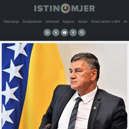
Obećanja
Dosljednost
Istinitost
Najave
Akteri
Strani akteri o BiH
An