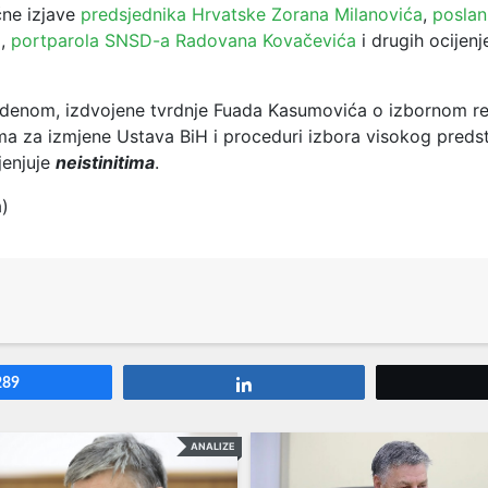
čne izjave
predsjednika Hrvatske Zorana Milanovića
,
poslan
a
,
portparola SNSD-a Radovana Kovačevića
i drugih ocijenj
denom, izdvojene tvrdnje Fuada Kasumovića o
izbornom re
ima za izmjene Ustava BiH i proceduri izbora visokog preds
jenjuje
neistinitima
.
a)
289
Share
ANALIZE