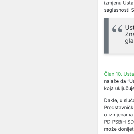
izmjenu Usta
saglasnosti 
Ust
Zna
gla
Član 10. Ust
nalaže da “U
koja uključuj
Dakle, u sluč
Predstavničk
o izmjenama 
PD PSBiH S
može donijet