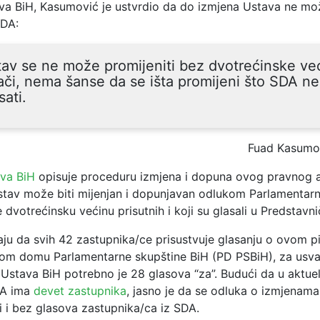
va BiH, Kasumović je ustvrdio da do izmjena Ustava ne mo
SDA:
av se ne može promijeniti bez dvotrećinske ve
či, nema šanse da se išta promijeni što SDA n
sati.
Fuad Kasumo
ava BiH
opisuje proceduru izmjena i dopuna ovog pravnog a
stav može biti mijenjan i dopunjavan odlukom Parlamentarn
e dvotrećinsku većinu prisutnih i koji su glasali u Predstav
aju da svih 42 zastupnika/ce prisustvuje glasanju o ovom pi
om domu Parlamentarne skupštine BiH (PD PSBiH), za usva
Ustava BiH potrebno je 28 glasova “za”. Budući da u aktue
DA ima
devet zastupnika
, jasno je da se odluka o izmjenam
i i bez glasova zastupnika/ca iz SDA.