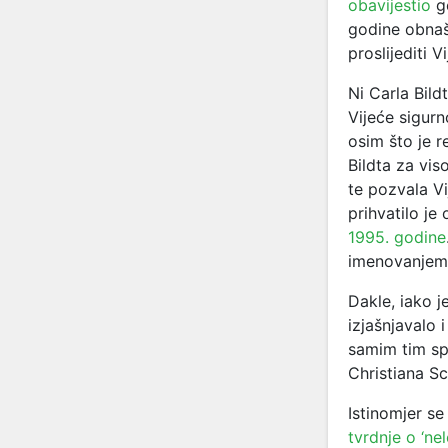
obavijestio
ge
godine obnaša
proslijediti 
Ni Carla Bild
Vijeće sigurn
osim što je r
Bildta za vi
te pozvala Vi
prihvatilo je
1995. godine
imenovanjem 
Dakle, iako j
izjašnjavalo 
samim tim sp
Christiana S
Istinomjer se
tvrdnje o ‘ne