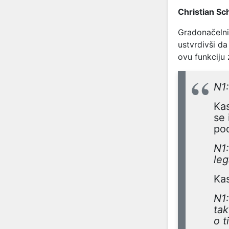
Christian Sch
Gradonačelni
ustvrdivši da
ovu funkciju
N1:
Kas
se 
pod
N1:
leg
Kas
N1:
tak
o t