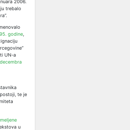
anuara 2006.
ju trebalo
ra”.
 imenovalo
95. godine
,
ignaciju
ercegovine”
sti UN-a
 decembra
stavnika
ostoji, te je
miteta
emeljene
 tekstova u