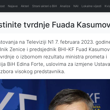
itost
Najave
Akteri
Strani akteri o BiH
Analize
NAI
Lokalne vijesti
Kvi
istinite tvrdnje Fuada Kasumo
ovanja na Televiziji N1 7. februara 2023. godin
nik Zenice i predsjednik BHI-KF Fuad Kasumovi
 tvrdnje o izbornom rezultatu ministra prometa i
ja BiH Edina Forte, uslovima za izmjene Ustava
izbora visokog predstavnika.