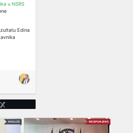
ika u NSRS
ene
zultatu Edina
tavnika
Tweet
ANALIZE
NEISPUNJENO