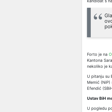
kandidat s na
Gla
ovo
pok
Forto je na
O
Kantona Sara
nekoliko je k
U pitanju su 
Memić (NiP) 
Efendić (SBiH
Ustav BiH mo
U pogledu pot