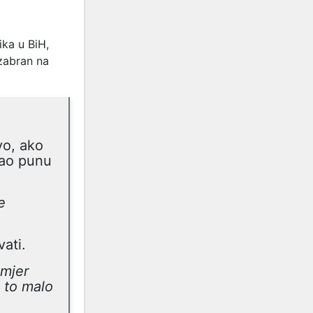
ika u BiH,
izabran na
vo, ako
mao punu
e
ati.
imjer
 to malo