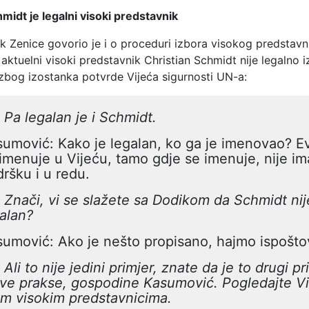
midt je legalni visoki predstavnik
k Zenice govorio je i o proceduri izbora visokog predstavn
 aktuelni visoki predstavnik Christian Schmidt nije legalno 
 zbog izostanka potvrde Vijeća sigurnosti UN-a:
 Pa legalan je i Schmidt.
umović: Kako je legalan, ko ga je imenovao? E
imenuje u Vijeću, tamo gdje se imenuje, nije i
ršku i u redu.
 Znači, vi se slažete sa Dodikom da Schmidt nij
alan?
umović: Ako je nešto propisano, hajmo ispoštov
 Ali to nije jedini primjer, znate da je to drugi pr
ve prakse, gospodine Kasumović. Pogledajte Vi
im visokim predstavnicima.