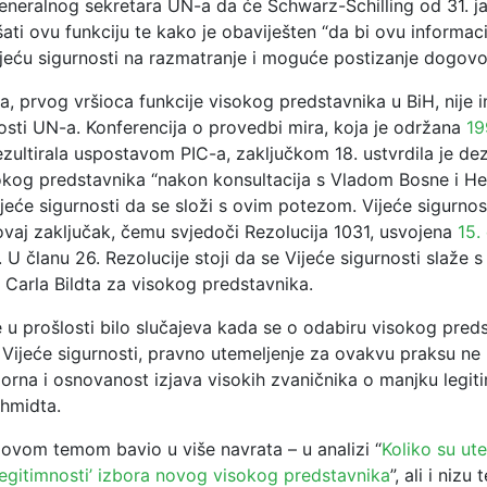
neralnog sekretara UN-a da će Schwarz-Schilling od 31. j
ti ovu funkciju te kako je obaviješten “da bi ovu informaci
Vijeću sigurnosti na razmatranje i moguće postizanje dogovo
ta, prvog vršioca funkcije visokog predstavnika u BiH, nije
osti UN-a. Konferencija o provedbi mira, koja je održana
19
ezultirala uspostavom PIC-a, zaključkom 18. ustvrdila je dez
sokog predstavnika “nakon konsultacija s Vladom Bosne i H
jeće sigurnosti da se složi s ovim potezom. Vijeće sigurno
 ovaj zaključak, čemu svjedoči Rezolucija 1031, usvojena
15.
. U članu 26. Rezolucije stoji da se Vijeće sigurnosti slaže s
Carla Bildta za visokog predstavnika.
e u prošlosti bilo slučajeva kada se o odabiru visokog pred
i Vijeće sigurnosti, pravno utemeljenje za ovakvu praksu ne p
orna i osnovanost izjava visokih zvaničnika o manjku legiti
chmidta.
 ovom temom bavio u više navrata – u analizi “
Koliko su ut
legitimnosti’ izbora novog visokog predstavnika
”, ali i nizu