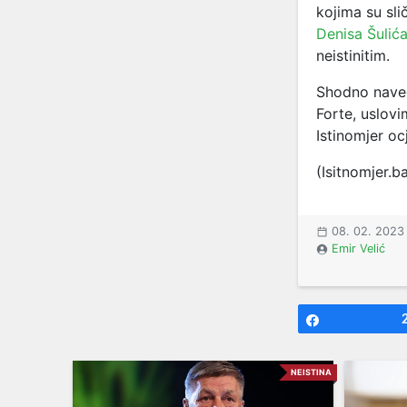
kojima su sli
Denisa Šulić
neistinitim.
Shodno nave
Forte, uslov
Istinomjer oc
(Isitnomjer.b
08. 02. 2023
Emir Velić
Share
NEISTINA