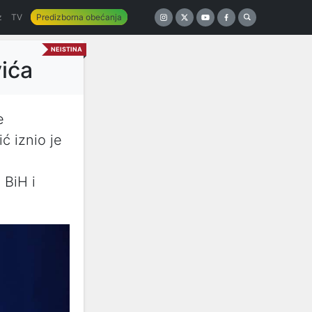
z
TV
Predizborna obećanja
NEISTINA
vića
e
ć iznio je
 BiH i