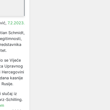
vić,
7.2.2023.
tian Schmidt,
legitimnosti,
redstavnika
tet.
o se Vijeće
ica Upravnog
i Hercegovini
 dana kasnije
 Rusije.
 slučaj iz
z-Schilling.
em