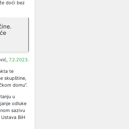
že doći bez
ćine.
eće
vić,
7.2.2023.
kta te
e skupštine,
ničkom domu”.
tanju u
janje odluke
lnom sazivu
a Ustava BiH