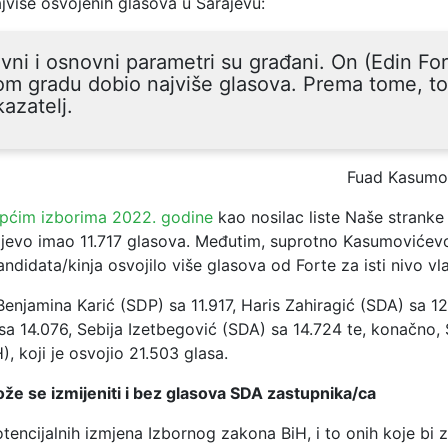
jviše osvojenih glasova u Sarajevu:
vni i osnovni parametri su građani. On (Edin For
m gradu dobio najviše glasova. Prema tome, to
azatelj.
Fuad Kasumo
pćim izborima 2022. godine
kao nosilac liste Naše stranke
jevo imao 11.717 glasova. Međutim, suprotno Kasumovićevoj
andidata/kinja osvojilo više glasova od Forte za isti nivo vla
Benjamina Karić (SDP) sa 11.917, Haris Zahiragić (SDA) sa 12
sa 14.076, Sebija Izetbegović (SDA) sa 14.724 te, konačno,
), koji je osvojio 21.503 glasa.
že se izmijeniti i bez glasova SDA zastupnika/ca
encijalnih izmjena Izbornog zakona BiH, i to onih koje bi z