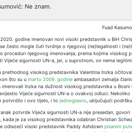
sumović: Ne znam.
Fuad Kasumo
 2020. godine imenovan novi visoki predstavnik u BiH Chris
 se često mogle čuti tvrdnje o njegovoj (ne)legalnosti i (ne)
e o proceduri njegovog imenovanja, prema kojima visokog p
i Vijeće sigurnosti UN-a, jer, u suprotnom, on nema legitimi
 prethodnog visokog predstavnika Valentina Inzka očitoval
akon što su u
martu 2009. godine
ambasadori zemalja član
 imenovali Inzka na dužnost visokog predstavnika u Bosni 
vijestio Vijeće sigurnosti UN-a o ovakvoj odluci. Nekoliko
 potvrdilo i ovo tijelo, i to
jednoglasno
, uključujući podršku
tanak potvrde Vijeća sigurnosti UN-a nije presedan, govori i
, kada je za visokog predstavnika odabran Christian Schwar
je odlazeći visoki predstavnik Paddy Ashdown
pisanim put