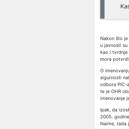
Ka
Nakon što je
u javnosti su
kao i tvrdnj
mora potvrdit
O imenovanju
sigurnosti n
odbora PIC-a
te je OHR oba
imenovanje je
Ipak, da izos
2005. godine
Naime, tada 