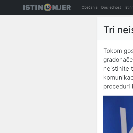
Obećanja
Dosljednost
Istin
Tri ne
Tokom gost
gradonačel
neistinite
komunikaci
proceduri 