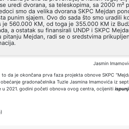
se uredi dvorana, sa teleskopima, sa 2000 m² p
jedoci smo da velika dvorana SKPC Mejdan pon
sta punim sjajem. Ovo do sada što smo uradili k
s je 560.000 KM, od toga je 355.000 KM iz Bud
da, a ostatak su finansirali UNDP i SKPC Mejd
u pitanju Mejdan, radi se o sredstvima prikuplje
acija.
Jasmin Imamovi
 to da je okončana prva faza projekta obnove SKPC “Mejda
e obećanje gradonačelnika Tuzle Jasmina Imamovića iz sep
 u 2021. godini početi obnova ovog centra, ocijeniti
ispun
a)