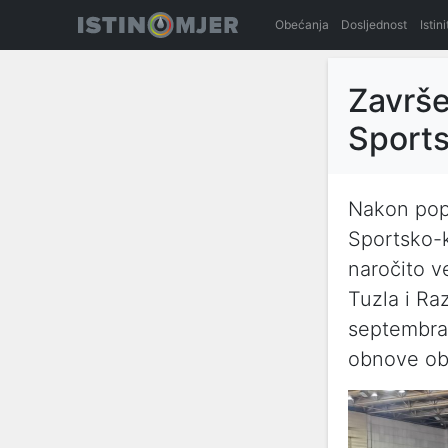
Obećanja
Dosljednost
Istin
Završe
Sports
Nakon popl
Sportsko-k
naročito v
Tuzla i Ra
septembra 
obnove ob