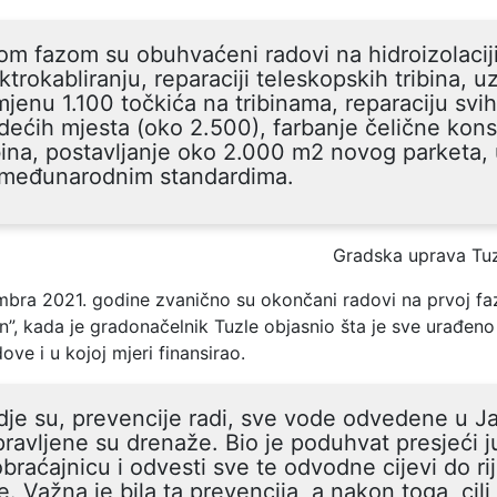
m fazom su obuhvaćeni radovi na hidroizolaciji
ktrokabliranju, reparaciji teleskopskih tribina, u
jenu 1.100 točkića na tribinama, reparaciju svih
dećih mjesta (oko 2.500), farbanje čelične kons
bina, postavljanje oko 2.000 m2 novog parketa,
 međunarodnim standardima.
Gradska uprava Tu
bra 2021. godine zvanično su okončani radovi na prvoj fa
, kada je gradonačelnik Tuzle objasnio šta je sve urađeno 
ve i u kojoj mjeri finansirao.
je su, prevencije radi, sve vode odvedene u Ja
ravljene su drenaže. Bio je poduhvat presjeći 
braćajnicu i odvesti sve te odvodne cijevi do ri
e. Važna je bila ta prevencija, a nakon toga, cilj 