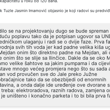
 kapacitetu u roku od 120 dana.
k Tuzle Jasmin Imamović objasnio je koji radovi su predviđ
dilo se na projektovanju dugo se bude spreman
duću poplavu tako da je potpisan ugovor sa U
edničkom ulaganju i radi se o dvije faze. Prva f
odnja svih tih voda jer kad padne velika kiša 
Mejdan onim što direktno padne na Mejdan, ali 
e onim što se slije sa Ilinčice. Dakle da se oko
mo velike šahtove sa jakim pumpama i da cijev
stave mnogo većeg promjera nego što su sada a
dan vod provučen sve do Jale preko Južne
braćajnice tako da se obezbijedi od enormnih
avina, a onda dalje ide uređenje ove dvorane s
 treba: elektroradova, raznih radova, zamjena 
 je uništeno i konačno parketa i to bi bila prva f