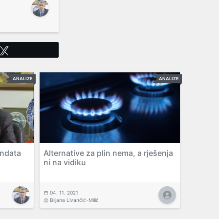
Tweet
ANALIZE
ANALIZE
andata
Alternative za plin nema, a rješenja
ni na vidiku
04. 11. 2021
Biljana Livančić-Milić