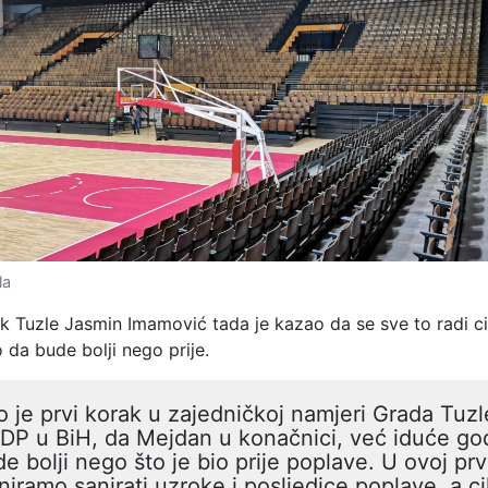
la
k Tuzle Jasmin Imamović tada je kazao da se sve to radi c
da bude bolji nego prije.
 je prvi korak u zajedničkoj namjeri Grada Tuzl
DP u BiH, da Mejdan u konačnici, već iduće go
e bolji nego što je bio prije poplave. U ovoj prv
niramo sanirati uzroke i posljedice poplave, a ci