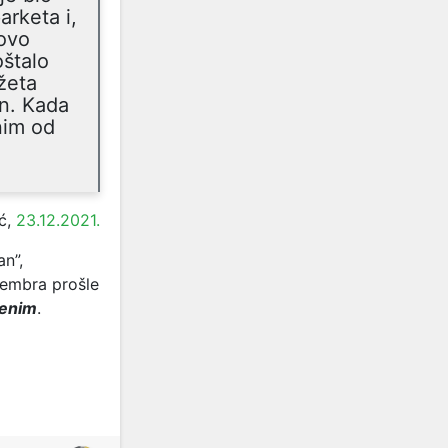
arketa i,
ovo
oštalo
žeta
an. Kada
nim od
ć,
23.12.2021.
n”,
tembra prošle
jenim
.