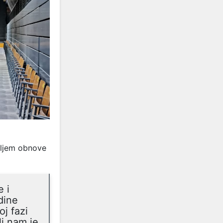
iljem obnove
e i
dine
oj fazi
lj nam je