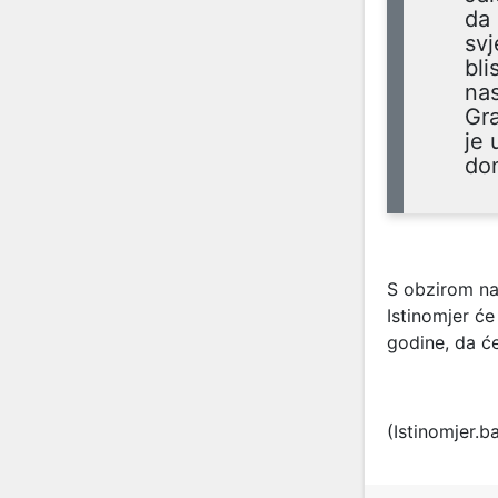
da 
sv
bli
na
Gra
je 
don
S obzirom na
Istinomjer ć
godine, da će
(Istinomjer.b