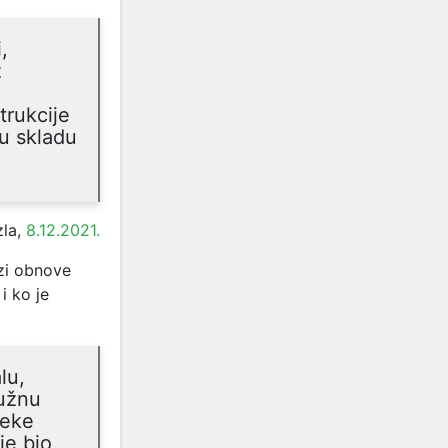
,
z
trukcije
 u skladu
zla,
8.12.2021.
zi obnove
i ko je
lu,
južnu
jeke
je bio