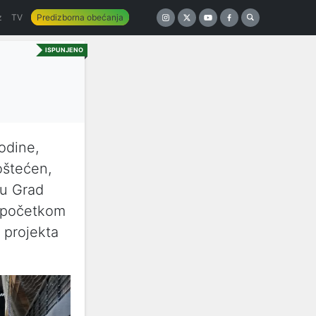
z
TV
Predizborna obećanja
ISPUNJENO
odine,
oštećen,
su Grad
i početkom
 projekta