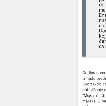
da 
man
Ene
naš
i n
Dan
koj
ćem
sa
Godinu dana 
između preds
Sportskog cen
poboljšanje 
“Mejdan” i Gr
maraka. Dire