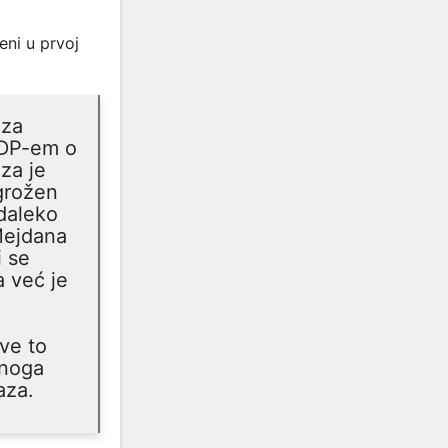
eni u prvoj
 za
NDP-em o
aza je
ugrožen
daleko
 Mejdana
i se
 već je
ve to
onoga
aza.