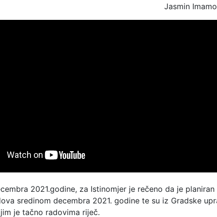
Jasmin Imamo
embra 2021.godine, za Istinomjer je rečeno da je planiran
dova sredinom decembra 2021. godine te su iz Gradske upr
ojim je tačno radovima riječ.