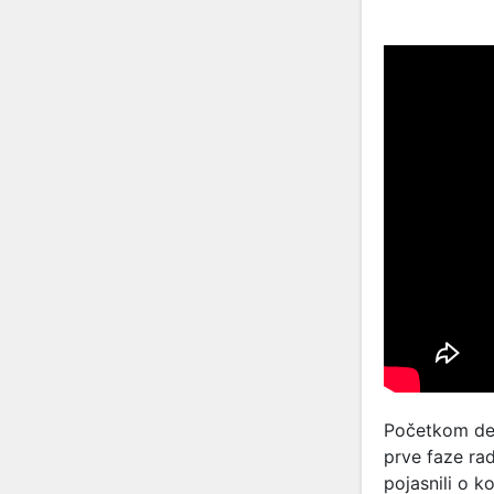
Početkom dec
prve faze ra
pojasnili o k