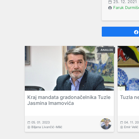
25. 12. 2021
Faruk Durmiš
ANALIZE
Kraj mandata gradonačelnika Tuzle
Tuzla n
Jasmina Imamovića
05. 01. 2023
04. 11. 2
Biljana Livančić-Milić
Emir Velić