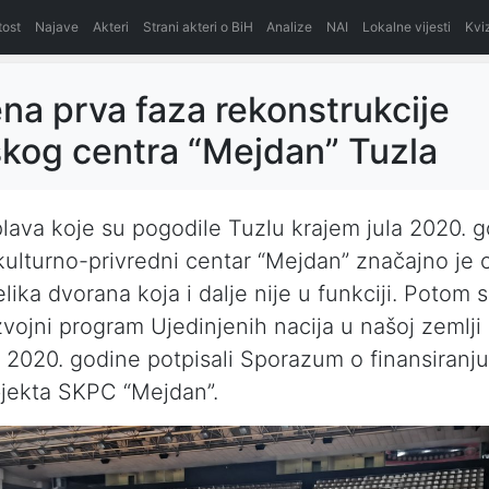
itost
Najave
Akteri
Strani akteri o BiH
Analize
NAI
Lokalne vijesti
Kvi
na prva faza rekonstrukcije
kog centra “Mejdan” Tuzla
ava koje su pogodile Tuzlu krajem jula 2020. g
ulturno-privredni centar “Mejdan” značajno je 
elika dvorana koja i dalje nije u funkciji. Potom 
zvojni program Ujedinjenih nacija u našoj zemlj
2020. godine potpisali Sporazum o finansiranju
jekta SKPC “Mejdan”.