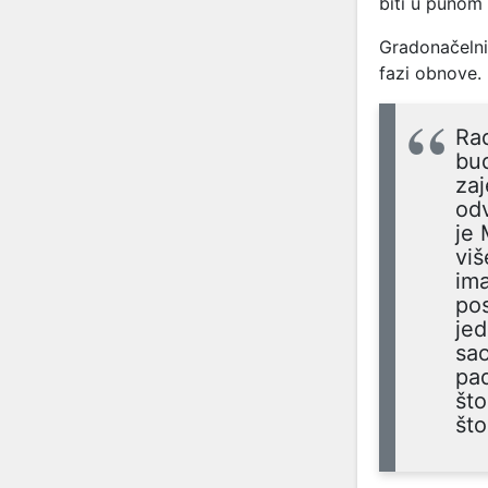
biti u punom
Gradonačelni
fazi obnove.
Ra
bu
zaj
odv
je 
viš
ima
po
je
sao
pad
što
što