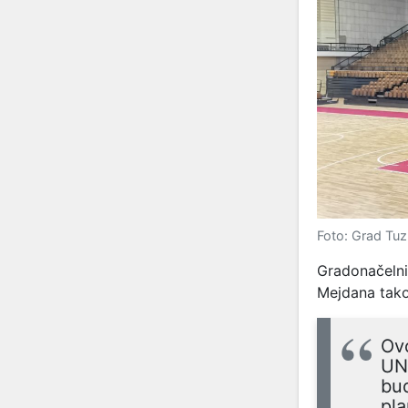
Foto: Grad Tuz
Gradonačelni
Mejdana tako 
Ovo
UN
bud
pla