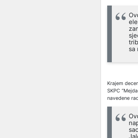
Ovo
ele
zam
sje
tri
sa
Krajem decem
SKPC “Mejdan”
navedene rado
Ovd
nap
sao
Jal