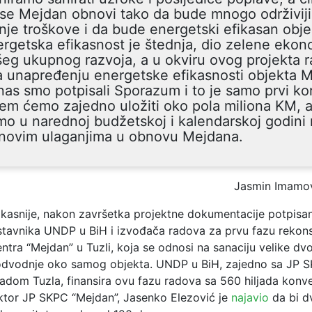
se Mejdan obnovi tako da bude mnogo održiviji
je troškove i da bude energetski efikasan obje
rgetska efikasnost je štednja, dio zelene ekono
eg ukupnog razvoja, a u okviru ovog projekta 
a unapređenju energetske efikasnosti objekta 
as smo potpisali Sporazum i to je samo prvi ko
em ćemo zajedno uložiti oko pola miliona KM, 
o u narednoj budžetskoj i kalendarskoj godini n
 novim ulaganjima u obnovu Mejdana.
Jasmin Imamo
kasnije, nakon završetka projektne dokumentacije potpisa
tavnika UNDP u BiH i izvođača radova za prvu fazu rekons
tra “Mejdan” u Tuzli, koja se odnosi na sanaciju velike dvor
odvodnje oko samog objekta. UNDP u BiH, zajedno sa JP 
adom Tuzla, finansira ovu fazu radova sa 560 hiljada konver
ktor JP SKPC “Mejdan”, Jasenko Elezović je
najavio
da bi d