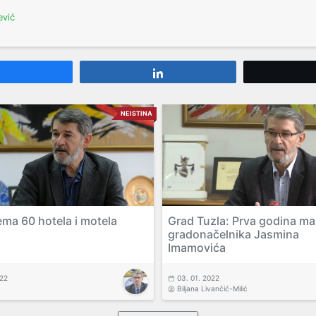
ević
Share
Share
NEISTINA
ema 60 hotela i motela
Grad Tuzla: Prva godina m
gradonačelnika Jasmina
Imamovića
022
03. 01. 2022
Biljana Livančić-Milić