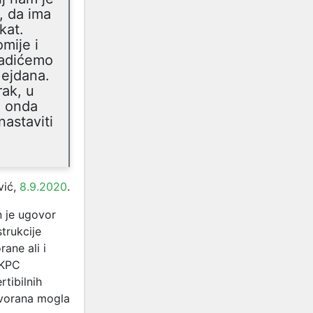
, da ima
kat.
mije i
radićemo
Mejdana.
rak, u
a onda
astaviti
vić,
8.9.2020
.
n je ugovor
trukcije
ane ali i
SKPC
tibilnih
vorana mogla