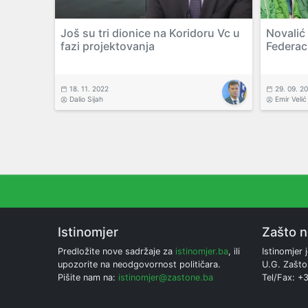
Još su tri dionice na Koridoru Vc u
Novalić 
fazi projektovanja
Federac
18. 11. 2022
29. 09. 2
Dalio Sijah
Emir Velić
Istinomjer
Zašto 
Predložite nove sadržaje za
istinomjer.ba
, ili
Istinomjer j
upozorite na neodgovornost političara.
U.G. Zašto
Pišite nam na:
istinomjer@zastone.ba
Tel/Fax: +