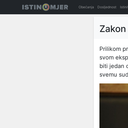
Obećanja
Dosljednost
Istin
Zakon
Prilikom p
svom eksp
biti jedan
svemu sude