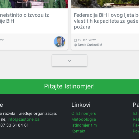
neistinito o izvozu iz
Federacija BiH i ovog ljeta 
ije BiH
vlastitih kapaciteta za gaše
požara
022
19. 07. 2022
Denis Čarkadžić
Pitajte Istinomjer!
ne
Linkovi
Pa
e razvila i uređuje organizacija:
O Istinomjeru
Ist
 ne,
info@zastone.ba
Metodologija
Ras
387 33 61 84 61
Istinomjer tim
Fak
Kontakt
Poy