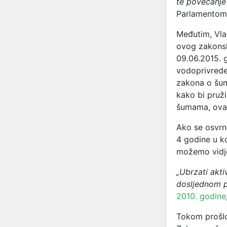
te povećanje 
Parlamentom
Međutim, Vla
ovog zakonsk
09.06.2015. g
vodoprivrede
zakona o šuma
kako bi pruž
šumama, ovaj 
Ako se osvrn
4 godine u ko
možemo vidje
„Ubrzati akti
dosljednom p
2010. godine
Tokom proš