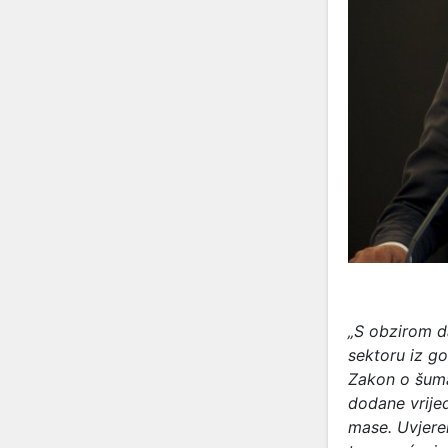
„S obzirom da
sektoru iz go
Zakon o šuma
dodane vrijed
mase. Uvjere