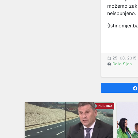
možemo zaklj
neispunjeno.
(Istinomjer.b
25. 08. 2015
Dalio Sijah
NEISTINA