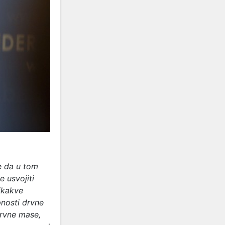
te da u tom
e usvojiti
ikakve
pnosti drvne
drvne mase,