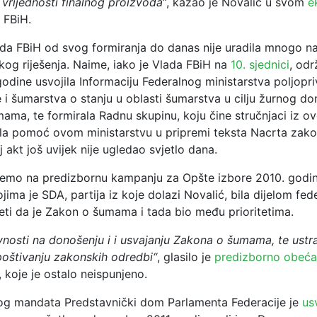
vrijednosti finalnog proizvoda“
, kazao je Novalić u svom
e
 FBiH.
da FBiH od svog formiranja do danas nije uradila mnogo n
og riješenja. Naime, iako je Vlada FBiH na
10. sjednici
, odr
odine usvojila Informaciju Federalnog ministarstva poljopri
 i šumarstva o stanju u oblasti šumarstva u cilju žurnog do
ma, te formirala Radnu skupinu, koju čine stručnjaci iz ove
ila pomoć ovom ministarstvu u pripremi teksta Nacrta zak
akt još uvijek nije ugledao svjetlo dana.
emo na predizbornu kampanju za Opšte izbore 2010. godine
jima je SDA, partija iz koje dolazi Novalić, bila dijelom fed
ti da je Zakon o šumama i tada bio među prioritetima.
vnosti na donošenju i i usvajanju Zakona o šumama, te ustra
oštivanju zakonskih odredbi“
, glasilo je
predizborno obeća
, koje je ostalo neispunjeno.
log mandata
Predstavnički dom Parlamenta Federacije je
us