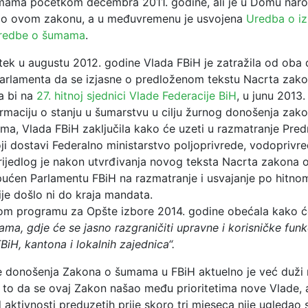
mama početkom decembra 2011. godine, ali je u Domu nar
e o ovom zakonu, a u međuvremenu je usvojena
Uredba o i
redbe o šumama
.
tek u augustu 2012. godine Vlada FBiH je zatražila od oba
arlamenta da se izjasne o predloženom tekstu Nacrta zak
a bi
na
27. hitnoj sjednici Vlade Federacije BiH
, u junu 2013.
ormaciju o stanju u šumarstvu u cilju žurnog donošenja zak
ama, Vlada FBiH zaključila kako će uzeti u razmatranje Pre
i dostavi Federalno ministarstvo poljoprivrede, vodoprivre
rijedlog je nakon utvrđivanja novog teksta Nacrta zakona
upućen Parlamentu FBiH na razmatranje i usvajanje po hitno
je došlo ni do kraja mandata.
vom programu za Opšte izbore 2014. godine obećala kako 
a, gdje će se jasno razgraničiti upravne i korisničke funkc
BiH, kantona i lokalnih zajednica“.
je donošenja Zakona o šumama u FBiH aktuelno je već duži 
 to da se ovaj Zakon našao među prioritetima nove Vlade, 
 aktivnosti preduzetih prije skoro tri mjeseca nije ugledao 