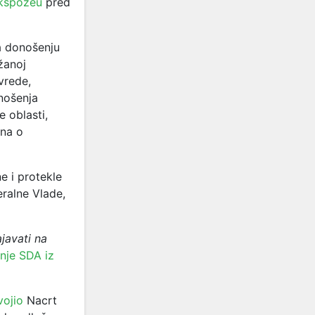
kspozeu
pred
a donošenju
žanoj
vrede,
nošenja
 oblasti,
ona o
 i protekle
eralne Vlade,
javati na
nje SDA iz
vojio
Nacrt