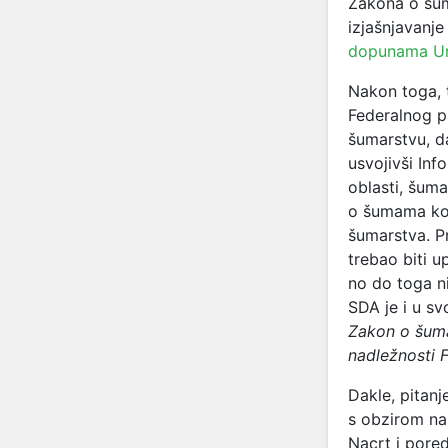
Zakona o šu
izjašnjavanj
dopunama U
Nakon toga, 
Federalnog p
šumarstvu, d
usvojivši Inf
oblasti, šum
o šumama koj
šumarstva. P
trebao biti 
no do toga ni
SDA je i u s
Zakon o šumam
nadležnosti F
Dakle, pitan
s obzirom na
Nacrt i pored