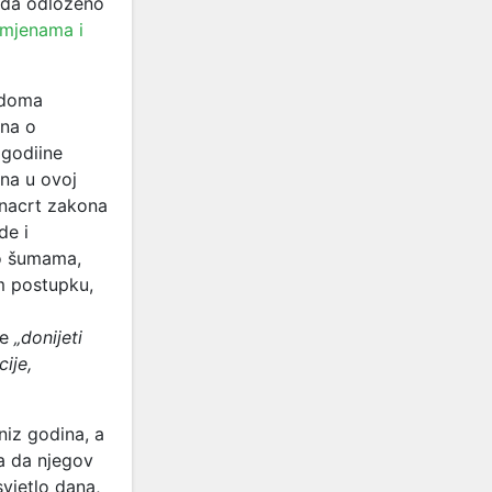
oda odloženo
zmjenama i
 doma
ona o
 godiine
ona u ovoj
dnacrt zakona
de i
 o šumama,
m postupku,
će
„donijeti
ije,
niz godina, a
a da njegov
svjetlo dana,