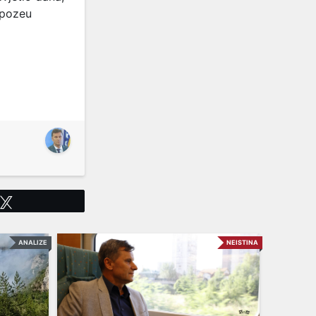
spozeu
Tweet
ANALIZE
NEISTINA