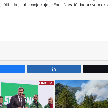
učiti i da je obećanje koje je Fadil Novalić dao u svom ek
a)
Share
Share
NEISTINA