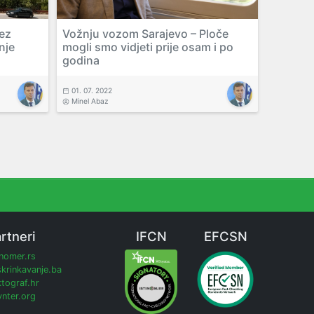
bez
Vožnju vozom Sarajevo – Ploče
nje
mogli smo vidjeti prije osam i po
godina
01. 07. 2022
Minel Abaz
rtneri
IFCN
EFCSN
inomer.rs
krinkavanje.ba
tograf.hr
nter.org