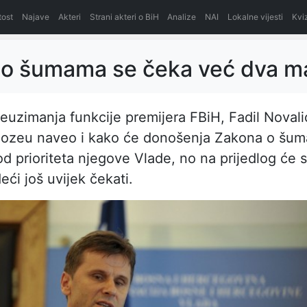
itost
Najave
Akteri
Strani akteri o BiH
Analize
NAI
Lokalne vijesti
Kvi
 o šumama se čeka već dva m
reuzimanja funkcije premijera FBiH, Fadil Novali
ozeu naveo i kako će donošenja Zakona o šu
 od prioriteta njegove Vlade, no na prijedlog će 
ći još uvijek čekati.