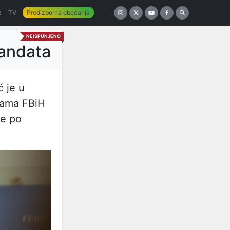
z
TV
Predizborna obećanja
NEISPUNJENO
andata
ć je u
mama FBiH
se po